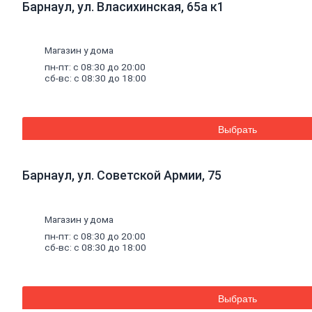
Барнаул, ул. Власихинская, 65а к1
Кирпич
ручной
формовки
Кирпич
Магазин у дома
клинкерный
пн-пт: с 08:30 до 20:00
Перемычки
сб-вс: с 08:30 до 18:00
Кирпич
печной
Кирпич
рядовой
Выбрать
Панель
перекрытия
Комплектующие
к
кирпичу
Барнаул, ул. Советской Армии, 75
Тротуарная
плитка
Вибролитая
Магазин у дома
тротуарная
плитка
пн-пт: с 08:30 до 20:00
сб-вс: с 08:30 до 18:00
Вибропрессованная
брусчатка
Клинкерная
брусчатка
Резиновая
Выбрать
плитка