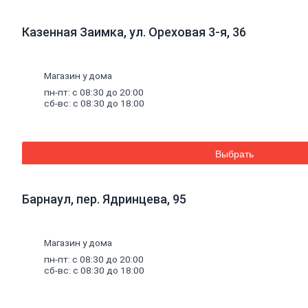
Инструмент
для
газобетона
Казенная Заимка, ул. Ореховая 3-я, 36
Кладочная
сетка
Цветные
кладочные
Магазин у дома
смеси
пн-пт: с 08:30 до 20:00
Добавки
к
сб-вс: с 08:30 до 18:00
бетону
Цемент
Песок,
щебень
Дренажные
Выбрать
мембраны
Металлопрокат
Арматура,
Барнаул, пер. Ядринцева, 95
круг,
квадрат
Уголок
стальной
Листовой
Магазин у дома
прокат
пн-пт: с 08:30 до 20:00
Проволока
сб-вс: с 08:30 до 18:00
вязальная
Швеллер
Полоса