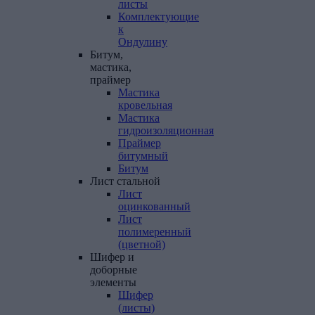
листы
Комплектующие
к
Ондулину
Битум,
мастика,
праймер
Мастика
кровельная
Мастика
гидроизоляционная
Праймер
битумный
Битум
Лист
стальной
Лист
оцинкованный
Лист
полимеренный
(цветной)
Шифер
и
доборные
элементы
Шифер
(листы)