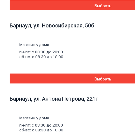
стальная
Выбрать
Комплектующие
для
опалубки
Винтовые
Барнаул, ул. Новосибирская, 50б
сваи
и
комплектующие
Фитинги
стальные
Магазин у дома
Труба
стальная
пн-пт: с 08:30 до 20:00
Труба
сб-вс: с 08:30 до 18:00
профильная
Труба
водогазопроводная
Труба
Выбрать
круглая
Строительные
смеси
Барнаул, ул. Антона Петрова, 221г
Шпатлевки
Штукатурки
Штукатурки
декоративные
Магазин у дома
Штукатурки
пн-пт: с 08:30 до 20:00
выравнивающие
сб-вс: с 08:30 до 18:00
Клей
для