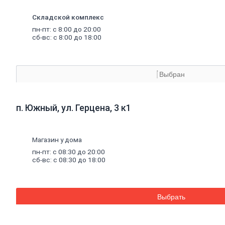
Экструдированный
пенополистирол
Складской комплекс
Пенополистирол
Межвенцовый
пн-пт: с 8:00 до 20:00
сб-вс: с 8:00 до 18:00
утеплитель
Ветровлагопароизоляция
Теплоизоляция
для
труб
Керамзит
Выбран
Напыляемый
утеплитель
PIR
плита
п. Южный, ул. Герцена, 3 к1
Кирпич, цемент,
газобетон, плитка
Газобетон
Магазин у дома
Керамические
блоки
пн-пт: с 08:30 до 20:00
сб-вс: с 08:30 до 18:00
Кирпич
лицевой
Бетонный
кирпич
Силикатный
Выбрать
кирпич
Керамический
кирпич