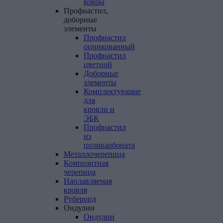
ковры
Профнастил,
доборные
элементы
Профнастил
оцинкованный
Профнастил
цветной
Доборные
элементы
Комплектующие
для
кровли и
ЭБК
Профнастил
из
поликарбоната
Металлочерепица
Композитная
черепица
Наплавляемая
кровля
Рубероид
Ондулин
Ондулин