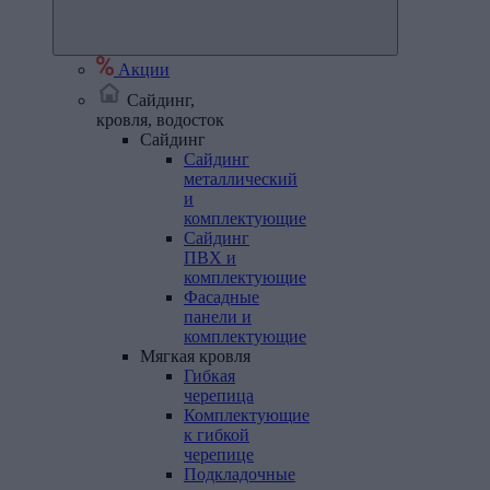
Акции
Сайдинг,
кровля, водосток
Сайдинг
Сайдинг
металлический
и
комплектующие
Сайдинг
ПВХ и
комплектующие
Фасадные
панели и
комплектующие
Мягкая
кровля
Гибкая
черепица
Комплектующие
к гибкой
черепице
Подкладочные