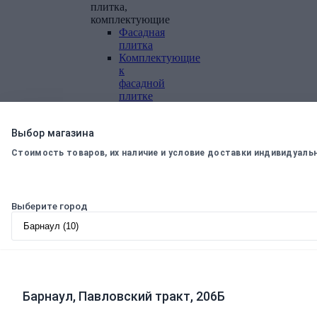
плитка,
комплектующие
Фасадная
плитка
Комплектующие
к
фасадной
плитке
Комплектующие
для
Выбор магазина
вентилируемых
фасадов
Стоимость товаров, их наличие и условие доставки индивидуаль
Теплоизоляционные
материалы
Минеральная
Выберите город
вата,
базальтовая
вата
Минеральная
вата
Базальтовая
(каменная)
Барнаул, Павловский тракт, 206Б
вата