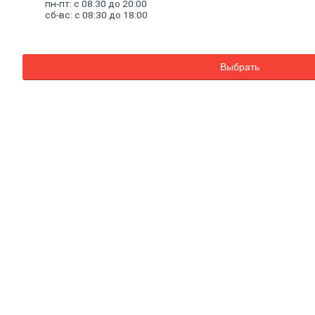
пн-пт: с 08:30 до 20:00
бетона
сб-вс: с 08:30 до 18:00
Огнеупорные
кладочные
смеси
Внутренняя
Выбрать
отделка
Керамическая
плитка
Гипсовые
листовые
Гипсокартон
Гипсоволокно
Аквапанель
Керамогранит
Обои
Декоративные
обои
Обои
под
покраску
Профили
металлические
Потолочный
профиль