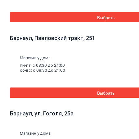
керамической
плитки
и
керамогранита
Выбрать
Расшивочные
смеси
(затирки)
Смеси
для
Барнаул, Павловский тракт, 251
пола
Гипс
Гидроизоляция
Известь
Магазин у дома
Смеси
для
пн-пт: с 08:30 до 21:00
теплоизоляции
сб-вс: с 08:30 до 21:00
Кладочные
и
монтажные
смеси
Кладочные
Выбрать
смеси
для
бетона и
Барнаул, ул. Гоголя, 25а
кирпича
Кладочные
смеси
для
Магазин у дома
ячеистого