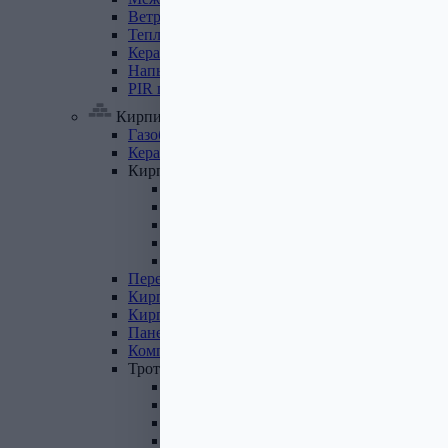
Ветровлагопароизоляция
Теплоизоляция
для
труб
Керамзит
Напыляемый
утеплитель
PIR
плита
Кирпич, цемент, газобетон, плитка
Газобетон
Керамические
блоки
Кирпич
лицевой
Бетонный кирпич
Силикатный кирпич
Керамический кирпич
Кирпич ручной формовки
Кирпич клинкерный
Перемычки
Кирпич
печной
Кирпич
рядовой
Панель
перекрытия
Комплектующие
к
кирпичу
Тротуарная
плитка
Вибролитая тротуарная плитка
Вибропрессованная брусчатка
Клинкерная брусчатка
Резиновая плитка