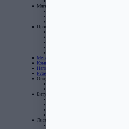
Фасадные панели и комплектующие
Мягкая
кровля
Гибкая черепица
Комплектующие к гибкой черепице
Подкладочные ковры
Профнастил,
доборные
элементы
Профнастил оцинкованный
Профнастил цветной
Доборные элементы
Комплектующие для кровли и ЭБК
Профнастил из поликарбоната
Металлочерепица
Композитная
черепица
Наплавляемая
кровля
Рубероид
Ондулин
Ондулин листы
Комплектующие к Ондулину
Битум,
мастика,
праймер
Мастика кровельная
Мастика гидроизоляционная
Праймер битумный
Битум
Лист
стальной
Лист оцинкованный