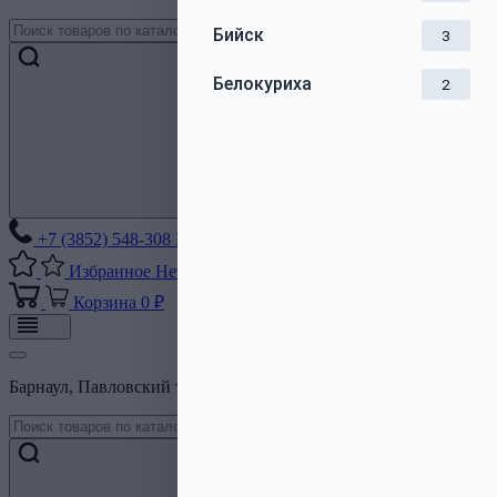
Бийск
3
Белокуриха
2
+7 (3852) 548-308
Без выходных
Избранное
Нет списков
Корзина
0 ₽
Барнаул, Павловский тракт, 206Б