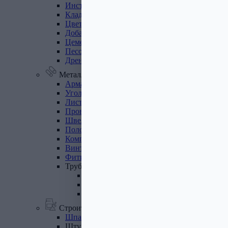
Инструмент
для
газобетона
Кладочная
сетка
Цветные
кладочные
смеси
Добавки
к
бетону
Цемент
Песок,
щебень
Дренажные
мембраны
Металлопрокат
Арматура,
круг,
квадрат
Уголок
стальной
Листовой
прокат
Проволока
вязальная
Швеллер
Полоса
стальная
Комплектующие
для
опалубки
Винтовые
сваи
и
комплектующие
Фитинги
стальные
Труба
стальная
Труба профильная
Труба водогазопроводная
Труба круглая
Строительные смеси
Шпатлевки
Штукатурки