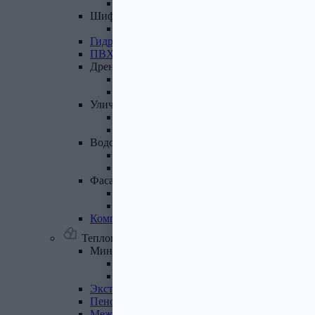
Лист полимеренный (цветной)
Шифер
и
доборные
элементы
Шифер (листы)
Гидроизоляционные
ленты
ПВХ
мембрана
Дренажная
система
Система поверхностного дренажа
Геотекстиль
Уличные
покрытия
Террасная доска
Газонные решетки
Водосточная
система
Пластиковая водосточная система
Металлическая водосточная система
Фасадная
плитка,
комплектующие
Фасадная плитка
Комплектующие к фасадной плитке
Комплектующие
для
вентилируемых
фасадов
Теплоизоляционные материалы
Минеральная
вата,
базальтовая
вата
Минеральная вата
Базальтовая (каменная) вата
Экструдированный
пенополистирол
Пенополистирол
Межвенцовый
утеплитель