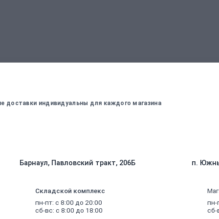
вержденный менеджером
Для оплаты заказа - введите данные, ко
вие доставки индивидуальны для каждого магазина
Барнаул, Павловский тракт, 206Б
п. Южны
Складской комплекс
Маг
пн-пт: с 8:00 до 20:00
пн-
сб-вс: с 8:00 до 18:00
сб-