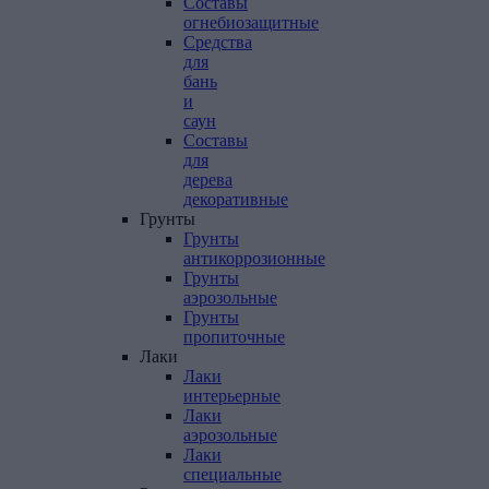
Составы
огнебиозащитные
Средства
для
бань
и
саун
Составы
для
дерева
декоративные
Грунты
Грунты
антикоррозионные
Грунты
аэрозольные
Грунты
пропиточные
Лаки
Лаки
интерьерные
Лаки
аэрозольные
Лаки
специальные