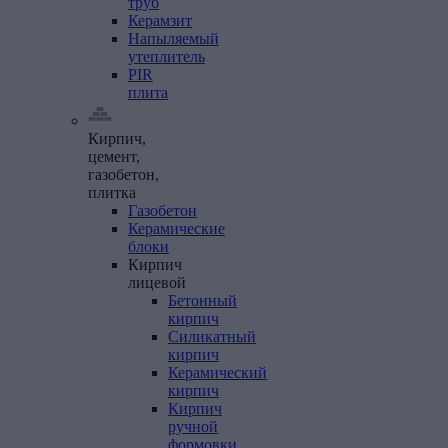
труб
Керамзит
Напыляемый
утеплитель
PIR
плита
Кирпич,
цемент,
газобетон,
плитка
Газобетон
Керамические
блоки
Кирпич
лицевой
Бетонный
кирпич
Силикатный
кирпич
Керамический
кирпич
Кирпич
ручной
формовки