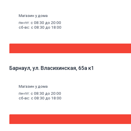
к
насосам
Санитарные
Магазин у дома
насосы
Теплый
пн-пт: с 08:30 до 20:00
сб-вс: с 08:30 до 18:00
пол
Комплектующие
к
теплому
полу
Теплый
пол
(водяной)
Барнаул, ул. Власихинская, 65а к1
Электрический
теплый
пол
Водонагреватели
Магазин у дома
Водосчетчики
пн-пт: с 08:30 до 20:00
Инструмент
сб-вс: с 08:30 до 18:00
сантехнический
Конвекторы,
тепловые
пушки,
масляные
радиаторы