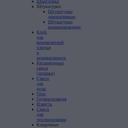
Шпатлевки
Штукатурки
Штукатурки
декоративные
Штукатурки
выравнивающие
Клей
для
керамической
плитки
и
керамогранита
Расшивочные
смеси
(затирки)
Смеси
для
пола
Гипс
Гидроизоляция
Известь
Смеси
для
теплоизоляции
Кладочные