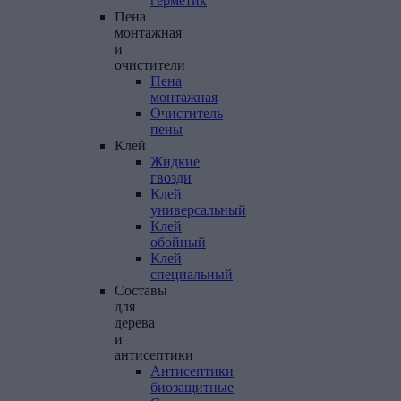
герметик
Пена
монтажная
и
очистители
Пена
монтажная
Очиститель
пены
Клей
Жидкие
гвозди
Клей
универсальный
Клей
обойный
Клей
специальный
Составы
для
дерева
и
антисептики
Антисептики
биозащитные