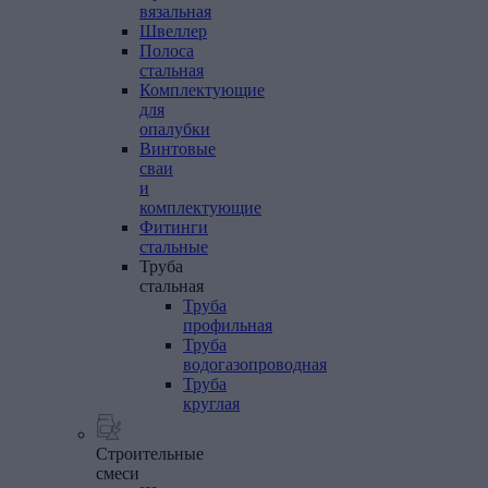
вязальная
Швеллер
Полоса
стальная
Комплектующие
для
опалубки
Винтовые
сваи
и
комплектующие
Фитинги
стальные
Труба
стальная
Труба
профильная
Труба
водогазопроводная
Труба
круглая
Строительные
смеси