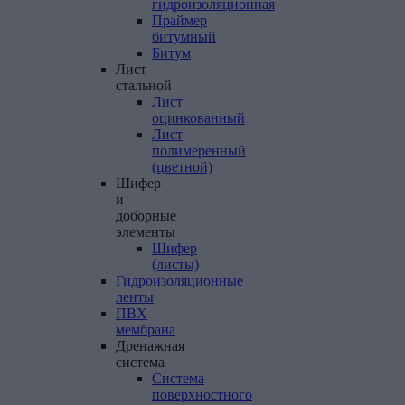
гидроизоляционная
Праймер
битумный
Битум
Лист
стальной
Лист
оцинкованный
Лист
полимеренный
(цветной)
Шифер
и
доборные
элементы
Шифер
(листы)
Гидроизоляционные
ленты
ПВХ
мембрана
Дренажная
система
Система
поверхностного