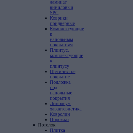
ламинат
виниловый
SPC
Коврики
придверные
Комплектующие
к
напольным
покрытиям
Плинтус,
комплектующие
к
плинтусу
Щетинистое
покрытие
Подложка
под
напольные
покрытия
Линолеум
характеристика
Ковролин
Порожки
Потолок
Плитка