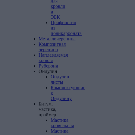
для
кровли
и
ЭБК
Профнастил
из
поликарбоната
Металлочерепица
Композитная
черепица
Наплавляемая
кровля
Рубероид
Ондулин
Ондулин
листы
Комплектующие
к
Ондулину
Битум,
мастика,
праймер
Мастика
кровельная
Мастика