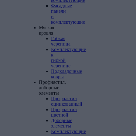
комплектующие
Фасадные
панели
и
комплектующие
Мягкая
кровля
Гибкая
черепица
Комплектующие
к
гибкой
черепице
Подкладочные
ковры
Профнастил,
доборные
элементы
Профнастил
оцинкованный
Профнастил
цветной
Доборные
элементы
Комплектующие