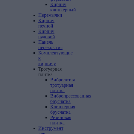
Кирпич
клинкерный
Перемычки
Кирпич
печной
Кирпич
рядовой
Панель
перекрытия
Комплектующие
к
кирпичу
Тротуарная
плитка
Вибролитая
тротуарная
плитка
Вибропрессованная
брусчатка
Клинкерная
брусчатка
Резиновая
плитка
Инструмент
для