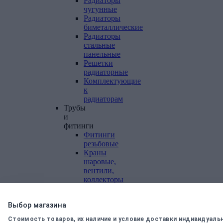
Радиаторы
чугунные
Радиаторы
биметаллические
Радиаторы
стальные
панельные
Решетки
радиаторные
Комплектующие
к
радиаторам
Трубы
и
фитинги
Фитинги
резьбовые
Краны
шаровые,
вентили,
коллекторы
Трубы
канализационные
Выбор магазина
и
фитинги
Стоимость товаров, их наличие и условие доставки индивидуаль