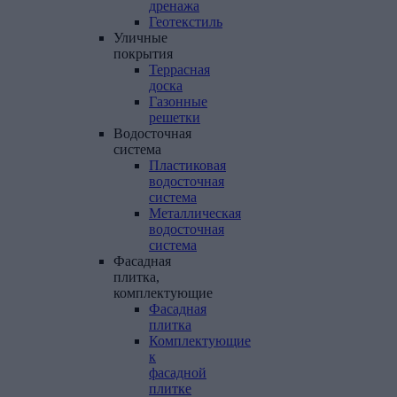
дренажа
Геотекстиль
Уличные
покрытия
Террасная
доска
Газонные
решетки
Водосточная
система
Пластиковая
водосточная
система
Металлическая
водосточная
система
Фасадная
плитка,
комплектующие
Фасадная
плитка
Комплектующие
к
фасадной
плитке