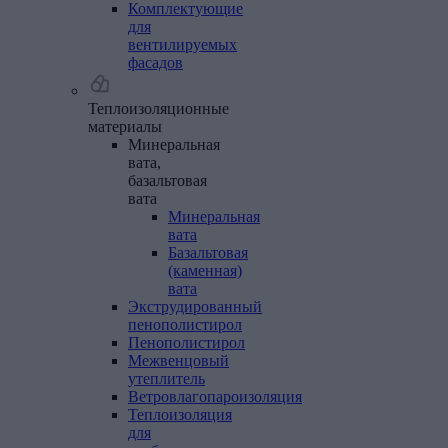
Комплектующие
для
вентилируемых
фасадов
Теплоизоляционные
материалы
Минеральная
вата,
базальтовая
вата
Минеральная
вата
Базальтовая
(каменная)
вата
Экструдированный
пенополистирол
Пенополистирол
Межвенцовый
утеплитель
Ветровлагопароизоляция
Теплоизоляция
для