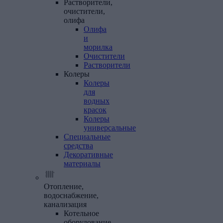
Растворители,
очистители,
олифа
Олифа
и
морилка
Очистители
Растворители
Колеры
Колеры
для
водных
красок
Колеры
универсальные
Специальные
средства
Декоративные
материалы
Отопление,
водоснабжение,
канализация
Котельное
оборудование