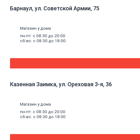
Люк
канализационный
Барнаул, ул. Советской Армии, 75
Асбестоизделия
Системы
фильтрации
Магазин у дома
воды
пн-пт: с 08:30 до 20:00
сб-вс: с 08:30 до 18:00
Санфаянс,
ванная,
кухня
Ванны
Ванны
чугунные
Ванны
Казенная Заимка, ул. Ореховая 3-я, 36
стальные
Ванны
акриловые
Экраны
Магазин у дома
под
пн-пт: с 08:30 до 20:00
ванны
сб-вс: с 08:30 до 18:00
Оборудование
для
ванн
Санфаянс