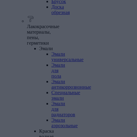
Брусок
Доска
обрезная
Лакокрасочные
материалы,
пены,
герметики
Эмали
Эмали
универсальные
Эмали
для
пола
Эмали
антикоррозионные
Специальные
эмали
Эмали
для
радиаторов
Эмали
аэрозольные
Краска
водная