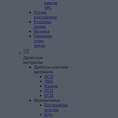
панели
SPC
Уголки
пластиковые
Рулонные
шторы
Мозаика
Серпянки,
сетки,
ленты
Древесные
материалы
Древесно-плитные
материалы
ОСП
ДВП
Фанера
ДСП
ЦСП
Пиломатериал
Погонажные
изделия
Брус