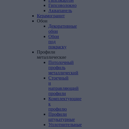
Гипсокартон
Гипсоволокно
Аквапанель
Керамогранит
Обои
Декоративные
обои
Обои
под
покраску
Профили
металлические
Потолочный
профиль
металлический
Стоечный
и
направляющий
профили
Комплектующие
к
профилю
Профили
штукатурные
Уплотнительные