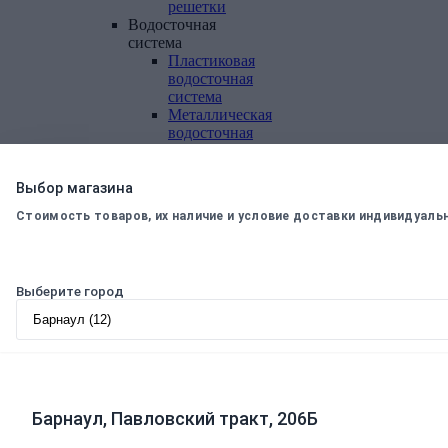
решетки
Водосточная
система
Пластиковая
водосточная
система
Металлическая
водосточная
система
Фасадная
плитка,
Выбор магазина
комплектующие
Стоимость товаров, их наличие и условие доставки индивидуаль
Фасадная
плитка
Комплектующие
к
Выберите город
фасадной
плитке
Комплектующие
для
вентилируемых
фасадов
Барнаул, Павловский тракт, 206Б
Теплоизоляционные