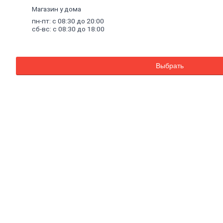
Внутренняя
Магазин у дома
отделка
пн-пт: с 08:30 до 20:00
Керамическая
сб-вс: с 08:30 до 18:00
плитка
Гипсовые
листовые
Гипсокартон
Выбрать
Гипсоволокно
Аквапанель
Керамогранит
Обои
Декоративные
обои
Обои
под
покраску
Профили
металлические
Потолочный
профиль
металлический
Стоечный
и
направляющий