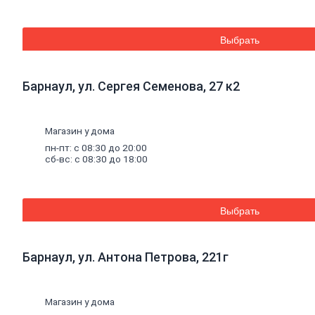
Труба
стальная
Труба
Выбрать
профильная
Труба
водогазопроводная
Труба
Барнаул, ул. Сергея Семенова, 27 к2
круглая
Строительные
Магазин у дома
смеси
пн-пт: с 08:30 до 20:00
Шпатлевки
сб-вс: с 08:30 до 18:00
Штукатурки
Штукатурки
декоративные
Штукатурки
Выбрать
выравнивающие
Клей
для
керамической
плитки
и
Барнаул, ул. Антона Петрова, 221г
керамогранита
Расшивочные
смеси
Магазин у дома
(затирки)