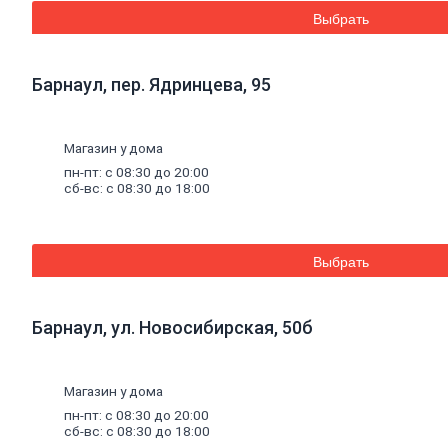
Дренажные
Выбрать
мембраны
Металлопрокат
Барнаул, пер. Ядринцева, 95
Арматура,
круг,
квадрат
Магазин у дома
Уголок
стальной
пн-пт: с 08:30 до 20:00
сб-вс: с 08:30 до 18:00
Листовой
прокат
Проволока
вязальная
Швеллер
Выбрать
Полоса
стальная
Комплектующие
Барнаул, ул. Новосибирская, 50б
для
опалубки
Винтовые
сваи
и
Магазин у дома
комплектующие
пн-пт: с 08:30 до 20:00
Фитинги
сб-вс: с 08:30 до 18:00
стальные