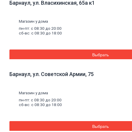
Барнаул, ул. Власихинская, 65а к1
плитка
Газобетон
Керамические
блоки
Магазин у дома
Кирпич
пн-пт: с 08:30 до 20:00
лицевой
сб-вс: с 08:30 до 18:00
Бетонный
кирпич
Силикатный
кирпич
Выбрать
Керамический
кирпич
Кирпич
ручной
Барнаул, ул. Советской Армии, 75
формовки
Кирпич
клинкерный
Магазин у дома
Перемычки
Кирпич
пн-пт: с 08:30 до 20:00
печной
сб-вс: с 08:30 до 18:00
Кирпич
рядовой
Панель
перекрытия
Выбрать
Комплектующие