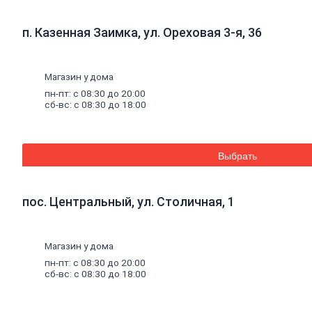
к
кирпичу
Тротуарная
п. Казенная Заимка, ул. Ореховая 3-я, 36
плитка
Вибролитая
тротуарная
плитка
Магазин у дома
Вибропрессованная
пн-пт: с 08:30 до 20:00
брусчатка
сб-вс: с 08:30 до 18:00
Клинкерная
брусчатка
Резиновая
плитка
Выбрать
Инструмент
для
газобетона
Кладочная
пос. Центральный, ул. Столичная, 1
сетка
Цветные
кладочные
Магазин у дома
смеси
Добавки
к
пн-пт: с 08:30 до 20:00
бетону
сб-вс: с 08:30 до 18:00
Цемент
Песок,
щебень