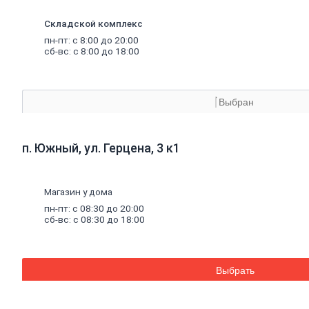
материалы
Минеральная
Складской комплекс
вата,
базальтовая
пн-пт: с 8:00 до 20:00
вата
сб-вс: с 8:00 до 18:00
Минеральная
вата
Базальтовая
(каменная)
Выбран
вата
Экструдированный
пенополистирол
п. Южный, ул. Герцена, 3 к1
Пенополистирол
Межвенцовый
утеплитель
Ветровлагопароизоляция
Магазин у дома
Теплоизоляция
пн-пт: с 08:30 до 20:00
для
труб
сб-вс: с 08:30 до 18:00
Керамзит
Напыляемый
утеплитель
PIR
плита
Выбрать
Кирпич,
цемент,
газобетон,