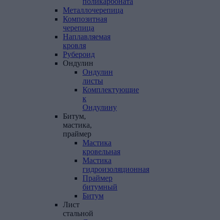
поликарбоната
Металлочерепица
Композитная
черепица
Наплавляемая
кровля
Рубероид
Ондулин
Ондулин
листы
Комплектующие
к
Ондулину
Битум,
мастика,
праймер
Мастика
кровельная
Мастика
гидроизоляционная
Праймер
битумный
Битум
Лист
стальной