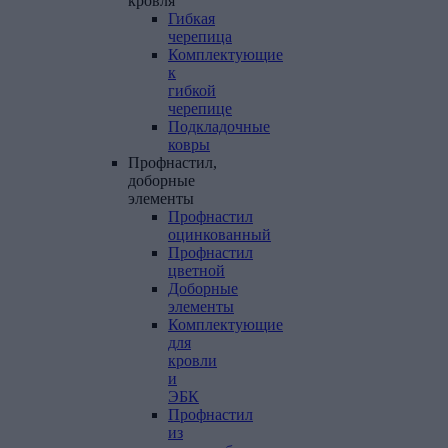
кровля
Гибкая
черепица
Комплектующие
к
гибкой
черепице
Подкладочные
ковры
Профнастил,
доборные
элементы
Профнастил
оцинкованный
Профнастил
цветной
Доборные
элементы
Комплектующие
для
кровли
и
ЭБК
Профнастил
из