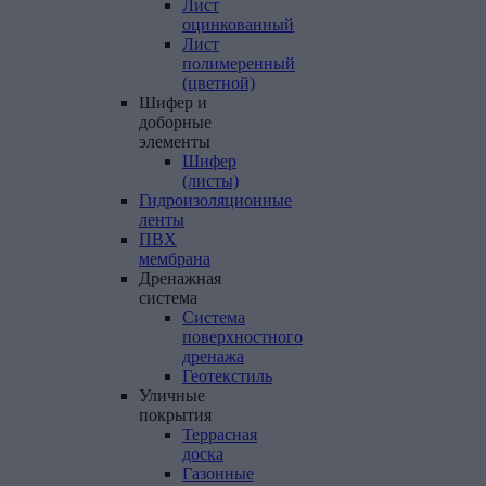
Лист
оцинкованный
Лист
полимеренный
(цветной)
Шифер
и
доборные
элементы
Шифер
(листы)
Гидроизоляционные
ленты
ПВХ
мембрана
Дренажная
система
Система
поверхностного
дренажа
Геотекстиль
Уличные
покрытия
Террасная
доска
Газонные