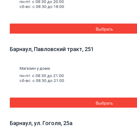
Смеси
для
пн-пт: с 08:30 до 20:00
сб-вс: с 08:30 до 18:00
пола
Гипс
Гидроизоляция
Известь
Смеси
для
Выбрать
теплоизоляции
Кладочные
и
Барнаул, Павловский тракт, 251
монтажные
смеси
Кладочные
смеси
Магазин у дома
для
пн-пт: с 08:30 до 21:00
бетона
сб-вс: с 08:30 до 21:00
и
кирпича
Кладочные
смеси
Выбрать
для
ячеистого
бетона
Огнеупорные
Барнаул, ул. Гоголя, 25а
кладочные
смеси