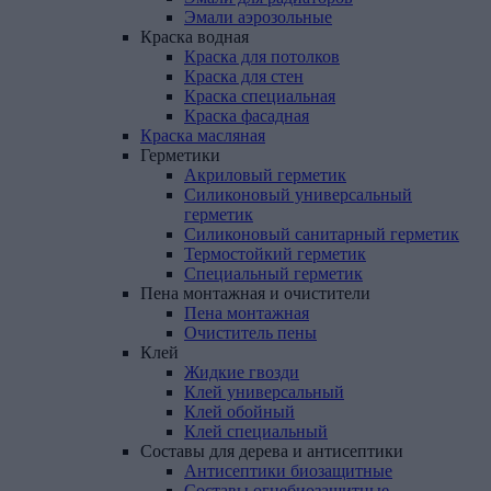
Эмали аэрозольные
Краска
водная
Краска для потолков
Краска для стен
Краска специальная
Краска фасадная
Краска
масляная
Герметики
Акриловый герметик
Силиконовый универсальный
герметик
Силиконовый санитарный герметик
Термостойкий герметик
Специальный герметик
Пена
монтажная
и
очистители
Пена монтажная
Очиститель пены
Клей
Жидкие гвозди
Клей универсальный
Клей обойный
Клей специальный
Составы
для
дерева
и
антисептики
Антисептики биозащитные
Составы огнебиозащитные