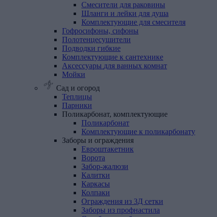
Смесители для раковины
Шланги и лейки для душа
Комплектующие для смесителя
Гофросифоны,
сифоны
Полотенцесушители
Подводки
гибкие
Комплектующие
к
сантехнике
Аксессуары
для
ванных
комнат
Мойки
Сад и огород
Теплицы
Парники
Поликарбонат,
комплектующие
Поликарбонат
Комплектующие к поликарбонату
Заборы
и
ограждения
Евроштакетник
Ворота
Забор-жалюзи
Калитки
Каркасы
Колпаки
Ограждения из 3Д сетки
Заборы из профнастила