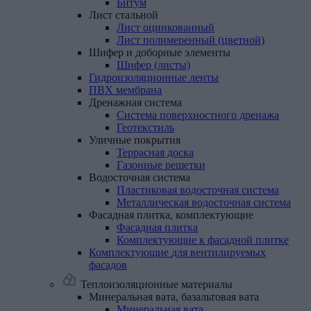
Битум
Лист
стальной
Лист оцинкованный
Лист полимеренный (цветной)
Шифер
и
доборные
элементы
Шифер (листы)
Гидроизоляционные
ленты
ПВХ
мембрана
Дренажная
система
Система поверхностного дренажа
Геотекстиль
Уличные
покрытия
Террасная доска
Газонные решетки
Водосточная
система
Пластиковая водосточная система
Металлическая водосточная система
Фасадная
плитка,
комплектующие
Фасадная плитка
Комплектующие к фасадной плитке
Комплектующие
для
вентилируемых
фасадов
Теплоизоляционные материалы
Минеральная
вата,
базальтовая
вата
Минеральная вата