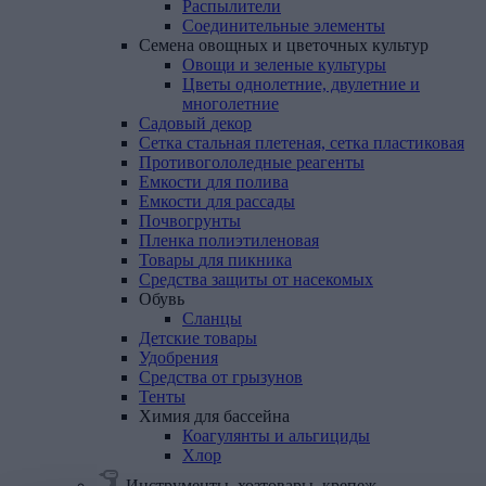
Распылители
Соединительные элементы
Семена
овощных
и
цветочных
культур
Овощи и зеленые культуры
Цветы однолетние, двулетние и
многолетние
Садовый
декор
Сетка
стальная
плетеная,
сетка
пластиковая
Противогололедные
реагенты
Емкости
для
полива
Емкости
для
рассады
Почвогрунты
Пленка
полиэтиленовая
Товары
для
пикника
Средства
защиты
от
насекомых
Обувь
Сланцы
Детские
товары
Удобрения
Средства
от
грызунов
Тенты
Химия
для
бассейна
Коагулянты и альгициды
Хлор
Инструменты, хозтовары, крепеж