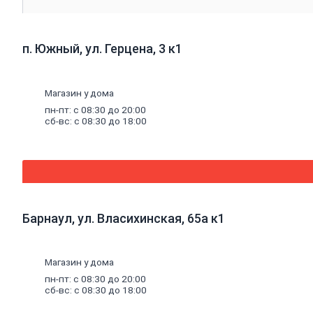
Сварочные аппараты
Аксессуары для сварки
Маски сварщика
Проволока сварочная
п. Южный, ул. Герцена, 3 к1
Гвозди,
крепеж
Анкеры
Заклепки
Гвозди
Магазин у дома
Грузовой крепеж
пн-пт: с 08:30 до 20:00
Дюбели
сб-вс: с 08:30 до 18:00
Саморезы, шурупы
Дюбель-гвозди
Крепеж для деревянного домостроения
Метрический крепеж
Крепеж для фасадных систем
Крепления
Хомуты
Химические анкеры и комплектующие
Барнаул, ул. Власихинская, 65а к1
Хозтовары
Средства защиты труда
Веревки, шнуры, шпагаты
Магазин у дома
Мешки, коробки, поддоны
Скотчи, ленты
пн-пт: с 08:30 до 20:00
Автотовары
сб-вс: с 08:30 до 18:00
Инвентарь для уборки