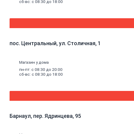
сб-вс: с 08:30 до 18:00
Прожекторы
Светильники для гаражей, бань,
подсобок
Шнуры и патроны для люстр
Розетки
и
выключатели
Открытая установка (накладная)
Подрозетники
Силовые розетки
пос. Центральный, ул. Столичная, 1
Скрытая установка (встраиваемая)
Автоматические
выключатели
и
стабилизаторы
Магазин у дома
Автоматические выключатели
УЗО (Устройство защитного
пн-пт: с 08:30 до 20:00
сб-вс: с 08:30 до 18:00
отключения тока)
Распределительные
щиты
и
счетчики
электроэнергии
Аксессуары для электрических щитов
Счетчики электроэнергии
Электрические щиты и минибоксы
Удлинители
и
тройники
Вилки
Барнаул, пер. Ядринцева, 95
Колодки для удлинителей
Удлинители на катушке
Удлинители сетевые
Телекоммуникации