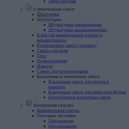
Труба круглая
Строительные смеси
Шпатлевки
Штукатурки
Штукатурки декоративные
Штукатурки выравнивающие
Клей
для
керамической
плитки
и
керамогранита
Расшивочные
смеси
(затирки)
Смеси
для
пола
Гипс
Гидроизоляция
Известь
Смеси
для
теплоизоляции
Кладочные
и
монтажные
смеси
Кладочные смеси для бетона и
кирпича
Кладочные смеси для ячеистого бетона
Огнеупорные кладочные смеси
Внутренняя отделка
Керамическая
плитка
Гипсовые
листовые
Гипсокартон
Гипсоволокно