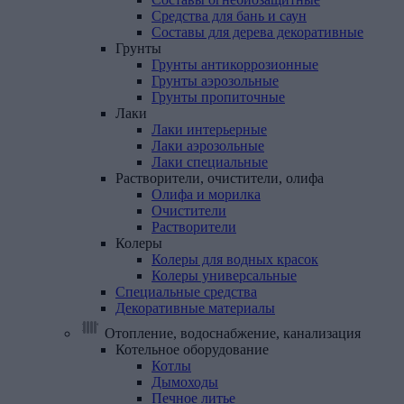
Средства для бань и саун
Составы для дерева декоративные
Грунты
Грунты антикоррозионные
Грунты аэрозольные
Грунты пропиточные
Лаки
Лаки интерьерные
Лаки аэрозольные
Лаки специальные
Растворители,
очистители,
олифа
Олифа и морилка
Очистители
Растворители
Колеры
Колеры для водных красок
Колеры универсальные
Специальные
средства
Декоративные
материалы
Отопление, водоснабжение, канализация
Котельное
оборудование
Котлы
Дымоходы
Печное литье