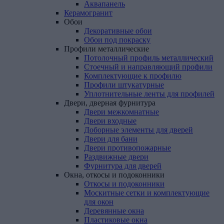
Аквапанель
Керамогранит
Обои
Декоративные обои
Обои под покраску
Профили
металлические
Потолочный профиль металлический
Стоечный и направляющий профили
Комплектующие к профилю
Профили штукатурные
Уплотнительные ленты для профилей
Двери,
дверная
фурнитура
Двери межкомнатные
Двери входные
Доборные элементы для дверей
Двери для бани
Двери противопожарные
Раздвижные двери
Фурнитура для дверей
Окна,
откосы
и
подоконники
Откосы и подоконники
Москитные сетки и комплектующие
для окон
Деревянные окна
Пластиковые окна