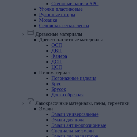
Стеновые панели SPC
Уголки
пластиковые
Рулонные
шторы
Мозаика
Серпянки,
сетки,
ленты
Древесные материалы
Древесно-плитные
материалы
ОСП
ДВП
Фанера
ДСП
ЦСП
Пиломатериал
Погонажные изделия
Брус
Брусок
Доска обрезная
Лакокрасочные материалы, пены, герметики
Эмали
Эмали универсальные
Эмали для пола
Эмали антикоррозионные
Специальные эмали
Эмали для радиаторов