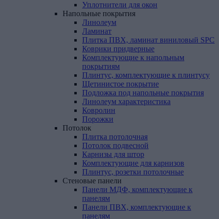
Уплотнители для окон
Напольные
покрытия
Линолеум
Ламинат
Плитка ПВХ, ламинат виниловый SPC
Коврики придверные
Комплектующие к напольным
покрытиям
Плинтус, комплектующие к плинтусу
Щетинистое покрытие
Подложка под напольные покрытия
Линолеум характеристика
Ковролин
Порожки
Потолок
Плитка потолочная
Потолок подвесной
Карнизы для штор
Комплектующие для карнизов
Плинтус, розетки потолочные
Стеновые
панели
Панели МДФ, комплектующие к
панелям
Панели ПВХ, комплектующие к
панелям