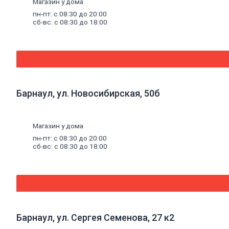
Магазин у дома
ТВ Кабель
пн-пт: с 08:30 до 20:00
ТВ штекеры и разветвители
сб-вс: с 08:30 до 18:00
Интернет кабель
Осветительные
приборы
и
элементы
питания
Батарейки
Фонари
Датчики
движения
Дверные
звонки
Барнаул, ул. Новосибирская, 50б
Готовые решения для дачи
Беседки
Гаражи
Садовые
дома
Магазин у дома
Террасы
пн-пт: с 08:30 до 20:00
Хозблоки
сб-вс: с 08:30 до 18:00
Корзина
Вход / регистрация
Кабинет
Заказы
Отзывы
Выйти
Оплатить заказ картой
Барнаул, ул. Сергея Семенова, 27 к2
Здесь вы можете оплатить электронным способом заказ,
подтвержденный менеджером
Для оплаты заказа -