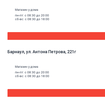
введите данные, которые были указаны при оформлении
+7
Магазин у дома
Найти
пн-пт: с 08:30 до 20:00
О компании
сб-вс: с 08:30 до 18:00
Наша компания
Поставщикам
Перевозчикам
Покупателям
Новости
Отзывы
Галерея
Барнаул, ул. Антона Петрова, 221г
Карьера
Контакты
Доставка
Стройклуб
Магазин у дома
Услуги
пн-пт: с 08:30 до 20:00
Отзывы
сб-вс: с 08:30 до 18:00
Частые вопросы
Адреса магазинов
+7 (3852) 548-308
+7 (3852) 548-333
Полная версия сайта