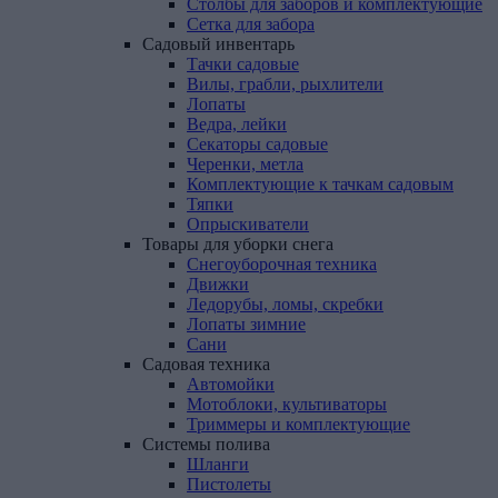
Столбы для заборов и комплектующие
Сетка для забора
Садовый
инвентарь
Тачки садовые
Вилы, грабли, рыхлители
Лопаты
Ведра, лейки
Секаторы садовые
Черенки, метла
Комплектующие к тачкам садовым
Тяпки
Опрыскиватели
Товары
для
уборки
снега
Снегоуборочная техника
Движки
Ледорубы, ломы, скребки
Лопаты зимние
Сани
Садовая
техника
Автомойки
Мотоблоки, культиваторы
Триммеры и комплектующие
Системы
полива
Шланги
Пистолеты