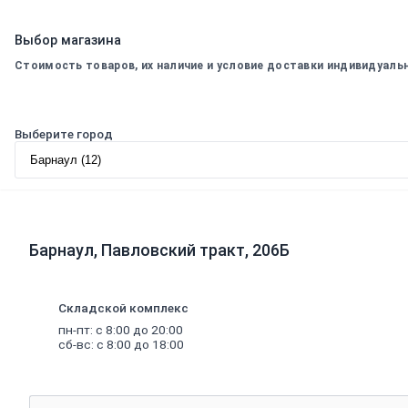
Электроинструмент
Общестроительный инструмент
Выбор магазина
Бетонообработка
Деревообрабатывающие инструменты
Стоимость товаров, их наличие и условие доставки индивидуаль
Расходные материалы для
электроинструмента
Бензогенераторы
Ручной
инструмент
Выберите город
Заклепочники и просекатели
Штукатурный инструмент
Малярный инструмент
Скобозабивные пистолеты, скобы
Пистолеты для пен, герметиков
Резка и шлифование
Слесарно-столярный инструмент
Барнаул, Павловский тракт, 206Б
Измерительный, разметочный
инструмент
Инструмент для кафеля
Складской комплекс
Паяльники и аксессуары
Наборы инструментов
пн-пт: с 8:00 до 20:00
Ящики для инструментов
сб-вс: с 8:00 до 18:00
Электромонтажный инструмент
Сварка
Электроды