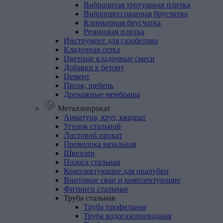
Вибролитая тротуарная плитка
Вибропрессованная брусчатка
Клинкерная брусчатка
Резиновая плитка
Инструмент
для
газобетона
Кладочная
сетка
Цветные
кладочные
смеси
Добавки
к
бетону
Цемент
Песок,
щебень
Дренажные
мембраны
Металлопрокат
Арматура,
круг,
квадрат
Уголок
стальной
Листовой
прокат
Проволока
вязальная
Швеллер
Полоса
стальная
Комплектующие
для
опалубки
Винтовые
сваи
и
комплектующие
Фитинги
стальные
Труба
стальная
Труба профильная
Труба водогазопроводная