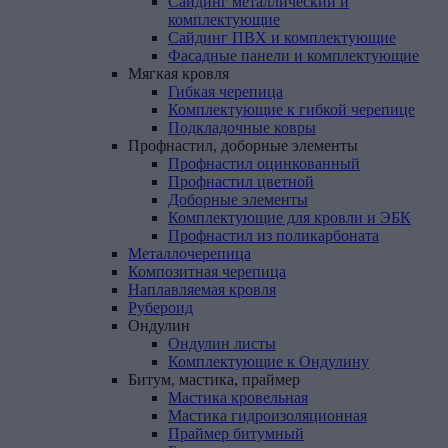
Сайдинг металлический и
комплектующие
Сайдинг ПВХ и комплектующие
Фасадные панели и комплектующие
Мягкая
кровля
Гибкая черепица
Комплектующие к гибкой черепице
Подкладочные ковры
Профнастил,
доборные
элементы
Профнастил оцинкованный
Профнастил цветной
Доборные элементы
Комплектующие для кровли и ЭБК
Профнастил из поликарбоната
Металлочерепица
Композитная
черепица
Наплавляемая
кровля
Рубероид
Ондулин
Ондулин листы
Комплектующие к Ондулину
Битум,
мастика,
праймер
Мастика кровельная
Мастика гидроизоляционная
Праймер битумный