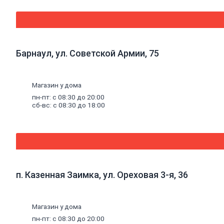
Лестницы, стремянки
Канцелярия
Хозяйственно-бытовые товары
Бытовая химия и гигиена
Чистящие средства
Электрика
Барнаул, ул. Советской Армии, 75
Кабель
и
монтаж
Силовые кабели
Гофрированные трубы для кабеля
Магазин у дома
Клипсы и комплектующие для
гофротрубы
пн-пт: с 08:30 до 20:00
сб-вс: с 08:30 до 18:00
Хомуты и стяжки кабельные
Кабель-каналы
Крепеж проводов и кабелей
Изолента и термоусадочные трубки
Мультиметры
Наконечники, гильзы, СИЗы, колодки
Распределительные коробки
Освещение
п. Казенная Заимка, ул. Ореховая 3-я, 36
Аксессуары для ламп
Встраиваемые светильники (споты)
Лампы
Ленты светодиодные и аксессуары
Магазин у дома
Накладные светильники (споты)
пн-пт: с 08:30 до 20:00
Офисные светильники