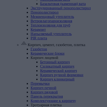
Базальтовая (каменная) вата
Экструдированный
пенополистирол
Пенополистирол
Межвенцовый
утеплитель
Ветровлагопароизоляция
Теплоизоляция
для
труб
Керамзит
Напыляемый
утеплитель
PIR
плита
Кирпич, цемент, газобетон, плитка
Газобетон
Керамические
блоки
Кирпич
лицевой
Бетонный кирпич
Силикатный кирпич
Керамический кирпич
Кирпич ручной формовки
Кирпич клинкерный
Перемычки
Кирпич
печной
Кирпич
рядовой
Панель
перекрытия
Комплектующие
к
кирпичу
Тротуарная
плитка