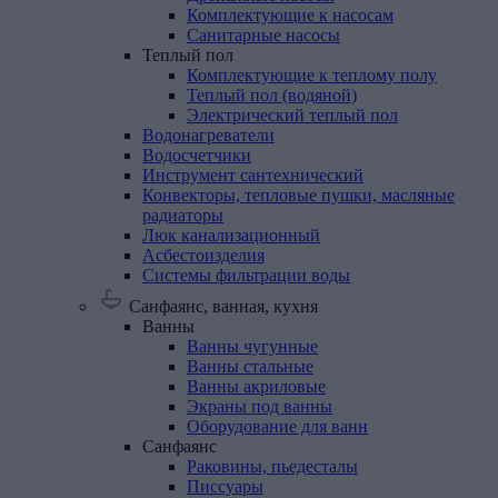
Комплектующие к насосам
Санитарные насосы
Теплый
пол
Комплектующие к теплому полу
Теплый пол (водяной)
Электрический теплый пол
Водонагреватели
Водосчетчики
Инструмент
сантехнический
Конвекторы,
тепловые
пушки,
масляные
радиаторы
Люк
канализационный
Асбестоизделия
Системы
фильтрации
воды
Санфаянс, ванная, кухня
Ванны
Ванны чугунные
Ванны стальные
Ванны акриловые
Экраны под ванны
Оборудование для ванн
Санфаянс
Раковины, пьедесталы
Писсуары