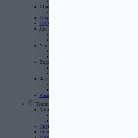
Лист полимеренный (цветной)
Шифер
и
доборные
элементы
Шифер (листы)
Гидроизоляционные
ленты
ПВХ
мембрана
Дренажная
система
Система поверхностного дренажа
Геотекстиль
Уличные
покрытия
Террасная доска
Газонные решетки
Водосточная
система
Пластиковая водосточная система
Металлическая водосточная система
Фасадная
плитка,
комплектующие
Фасадная плитка
Комплектующие к фасадной плитке
Комплектующие
для
вентилируемых
фасадов
Теплоизоляционные материалы
Минеральная
вата,
базальтовая
вата
Минеральная вата
Базальтовая (каменная) вата
Экструдированный
пенополистирол
Пенополистирол
Межвенцовый
утеплитель