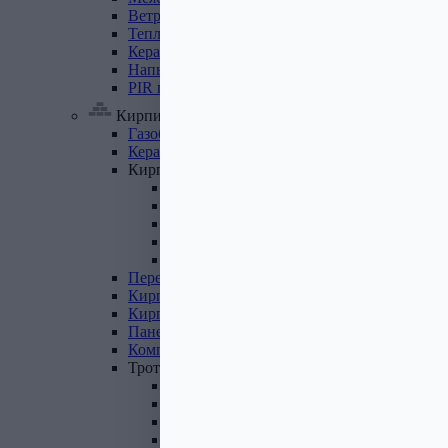
Ветровлагопароизоляция
Теплоизоляция
для
труб
Керамзит
Напыляемый
утеплитель
PIR
плита
Кирпич, цемент, газобетон, плитка
Газобетон
Керамические
блоки
Кирпич
лицевой
Бетонный кирпич
Силикатный кирпич
Керамический кирпич
Кирпич ручной формовки
Кирпич клинкерный
Перемычки
Кирпич
печной
Кирпич
рядовой
Панель
перекрытия
Комплектующие
к
кирпичу
Тротуарная
плитка
Вибролитая тротуарная плитка
Вибропрессованная брусчатка
Клинкерная брусчатка
Резиновая плитка