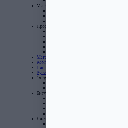
Фасадные панели и комплектующие
Мягкая
кровля
Гибкая черепица
Комплектующие к гибкой черепице
Подкладочные ковры
Профнастил,
доборные
элементы
Профнастил оцинкованный
Профнастил цветной
Доборные элементы
Комплектующие для кровли и ЭБК
Профнастил из поликарбоната
Металлочерепица
Композитная
черепица
Наплавляемая
кровля
Рубероид
Ондулин
Ондулин листы
Комплектующие к Ондулину
Битум,
мастика,
праймер
Мастика кровельная
Мастика гидроизоляционная
Праймер битумный
Битум
Лист
стальной
Лист оцинкованный