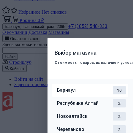
Избранное
Нет списков
Корзина
0 ₽
+7 (3852) 548-333
Барнаул,
Павловский тракт, 206Б
О компании
Доставка
Магазины
Оплатить заказ
Здесь вы можете оплатить электронным способом заказ, подт
Номер телефона
Выбор магазина
Найти
Стройклуб
Стоимость товаров, их наличие и усло
Кабинет
Войти на сайт
Зарегистрироваться
Барнаул
10
Республика Алтай
2
Новоалтайск
2
Черепаново
2