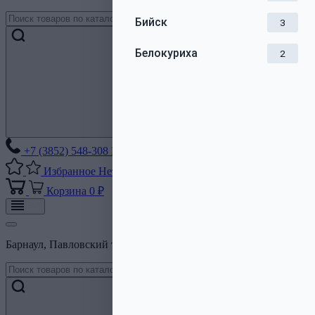
Бийск
3
Белокуриха
2
+7 (3852) 548-308
Без выходных
Избранное
Нет списков
Корзина
0 ₽
Барнаул, Павловский тракт, 206Б