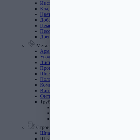
Инструмент
для
газобетона
Кладочная
сетка
Цветные
кладочные
смеси
Добавки
к
бетону
Цемент
Песок,
щебень
Дренажные
мембраны
Металлопрокат
Арматура,
круг,
квадрат
Уголок
стальной
Листовой
прокат
Проволока
вязальная
Швеллер
Полоса
стальная
Комплектующие
для
опалубки
Винтовые
сваи
и
комплектующие
Фитинги
стальные
Труба
стальная
Труба профильная
Труба водогазопроводная
Труба круглая
Строительные смеси
Шпатлевки
Штукатурки