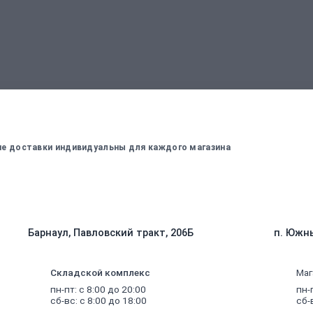
вержденный менеджером
Для оплаты заказа - введите данные, ко
вие доставки индивидуальны для каждого магазина
Барнаул, Павловский тракт, 206Б
п. Южны
Складской комплекс
Маг
пн-пт: с 8:00 до 20:00
пн-
сб-вс: с 8:00 до 18:00
сб-