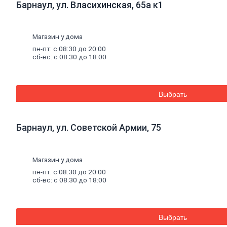
Барнаул, ул. Власихинская, 65а к1
Уплотнители для окон
Напольные
покрытия
Линолеум
Ламинат
Магазин у дома
Плитка ПВХ, ламинат виниловый SPC
пн-пт: с 08:30 до 20:00
Коврики придверные
сб-вс: с 08:30 до 18:00
Комплектующие к напольным
покрытиям
Плинтус, комплектующие к плинтусу
Щетинистое покрытие
Выбрать
Подложка под напольные покрытия
Линолеум характеристика
Ковролин
Порожки
Барнаул, ул. Советской Армии, 75
Потолок
Плитка потолочная
Потолок подвесной
Карнизы для штор
Магазин у дома
Комплектующие для карнизов
пн-пт: с 08:30 до 20:00
Плинтус, розетки потолочные
сб-вс: с 08:30 до 18:00
Стеновые
панели
Панели МДФ, комплектующие к
панелям
Панели ПВХ, комплектующие к
Выбрать
панелям