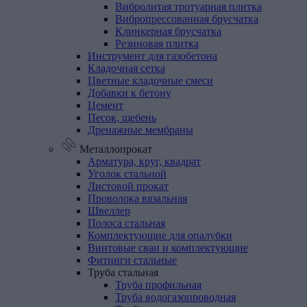
Вибролитая тротуарная плитка
Вибропрессованная брусчатка
Клинкерная брусчатка
Резиновая плитка
Инструмент
для
газобетона
Кладочная
сетка
Цветные
кладочные
смеси
Добавки
к
бетону
Цемент
Песок,
щебень
Дренажные
мембраны
Металлопрокат
Арматура,
круг,
квадрат
Уголок
стальной
Листовой
прокат
Проволока
вязальная
Швеллер
Полоса
стальная
Комплектующие
для
опалубки
Винтовые
сваи
и
комплектующие
Фитинги
стальные
Труба
стальная
Труба профильная
Труба водогазопроводная