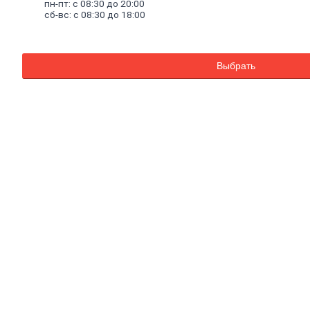
пн-пт: с 08:30 до 20:00
Баки для систем отопления
сб-вс: с 08:30 до 18:00
Средства для чистки котельного
оборудования
Печи и комплектующие
Аксессуары для бани и сауны
Выбрать
Радиаторы
Радиаторы алюминиевые
Радиаторы чугунные
Радиаторы биметаллические
Радиаторы стальные панельные
Решетки радиаторные
Комплектующие к радиаторам
Трубы
и
фитинги
Фитинги резьбовые
Краны шаровые, вентили, коллекторы
Трубы канализационные и фитинги
Трубы полипропиленовые и фитинги
Трубы металлопластиковые и фитинги
Трубы полиэтиленовые и фитинги
Насосное
оборудование
Насосные станции
Циркуляционные насосы
Погружные насосы
Поверхностные насосы
Дренажные насосы