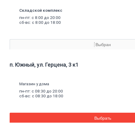
Аквапанель
Керамогранит
Складской комплекс
Обои
пн-пт: с 8:00 до 20:00
Декоративные обои
сб-вс: с 8:00 до 18:00
Обои под покраску
Профили
металлические
Потолочный профиль металлический
Стоечный и направляющий профили
Выбран
Комплектующие к профилю
Профили штукатурные
Уплотнительные ленты для профилей
Двери,
дверная
фурнитура
п. Южный, ул. Герцена, 3 к1
Двери межкомнатные
Двери входные
Доборные элементы для дверей
Двери для бани
Магазин у дома
Двери противопожарные
пн-пт: с 08:30 до 20:00
Раздвижные двери
сб-вс: с 08:30 до 18:00
Фурнитура для дверей
Окна,
откосы
и
подоконники
Откосы и подоконники
Москитные сетки и комплектующие
Выбрать
для окон
Деревянные окна
Пластиковые окна