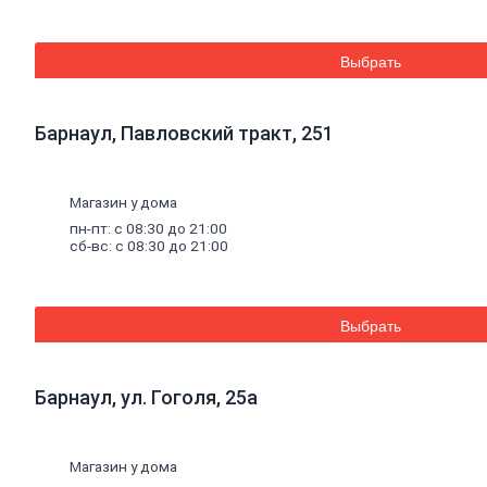
Средства для бань и саун
Составы для дерева декоративные
Грунты
Выбрать
Грунты антикоррозионные
Грунты аэрозольные
Грунты пропиточные
Барнаул, Павловский тракт, 251
Лаки
Лаки интерьерные
Лаки аэрозольные
Лаки специальные
Магазин у дома
Растворители,
очистители,
олифа
пн-пт: с 08:30 до 21:00
Олифа и морилка
сб-вс: с 08:30 до 21:00
Очистители
Растворители
Колеры
Колеры для водных красок
Выбрать
Колеры универсальные
Специальные
средства
Декоративные
материалы
Барнаул, ул. Гоголя, 25а
Отопление, водоснабжение, канализация
Котельное
оборудование
Котлы
Дымоходы
Магазин у дома
Печное литье