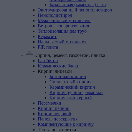
Базальтовая (каменная) вата
Экструдированный
пенополистирол
Пенополистирол
Межвенцовый
утеплитель
Ветровлагопароизоляция
Теплоизоляция
для
труб
Керамзит
Напыляемый
утеплитель
PIR
плита
Кирпич, цемент, газобетон, плитка
Газобетон
Керамические
блоки
Кирпич
лицевой
Бетонный кирпич
Силикатный кирпич
Керамический кирпич
Кирпич ручной формовки
Кирпич клинкерный
Перемычки
Кирпич
печной
Кирпич
рядовой
Панель
перекрытия
Комплектующие
к
кирпичу
Тротуарная
плитка