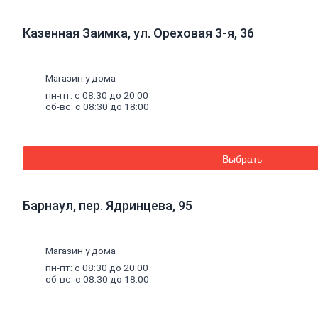
Стеновые панели SPC
Уголки
пластиковые
Казенная Заимка, ул. Ореховая 3-я, 36
Рулонные
шторы
Мозаика
Серпянки,
сетки,
ленты
Магазин у дома
Древесные материалы
Древесно-плитные
материалы
пн-пт: с 08:30 до 20:00
ОСП
сб-вс: с 08:30 до 18:00
ДВП
Фанера
ДСП
ЦСП
Выбрать
Пиломатериал
Погонажные изделия
Брус
Барнаул, пер. Ядринцева, 95
Брусок
Доска обрезная
Лакокрасочные материалы, пены, герметики
Магазин у дома
Эмали
Эмали универсальные
пн-пт: с 08:30 до 20:00
Эмали для пола
сб-вс: с 08:30 до 18:00
Эмали антикоррозионные
Специальные эмали
Эмали для радиаторов