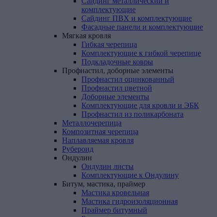
Сайдинг металлический и
комплектующие
Сайдинг ПВХ и комплектующие
Фасадные панели и комплектующие
Мягкая
кровля
Гибкая черепица
Комплектующие к гибкой черепице
Подкладочные ковры
Профнастил,
доборные
элементы
Профнастил оцинкованный
Профнастил цветной
Доборные элементы
Комплектующие для кровли и ЭБК
Профнастил из поликарбоната
Металлочерепица
Композитная
черепица
Наплавляемая
кровля
Рубероид
Ондулин
Ондулин листы
Комплектующие к Ондулину
Битум,
мастика,
праймер
Мастика кровельная
Мастика гидроизоляционная
Праймер битумный