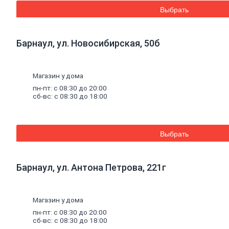
Эмали аэрозольные
Выбрать
Краска
водная
Краска для потолков
Краска для стен
Барнаул, ул. Новосибирская, 50б
Краска специальная
Краска фасадная
Краска
масляная
Герметики
Магазин у дома
Акриловый герметик
пн-пт: с 08:30 до 20:00
Силиконовый универсальный
сб-вс: с 08:30 до 18:00
герметик
Силиконовый санитарный герметик
Термостойкий герметик
Специальный герметик
Выбрать
Пена
монтажная
и
очистители
Пена монтажная
Очиститель пены
Клей
Барнаул, ул. Антона Петрова, 221г
Жидкие гвозди
Клей универсальный
Клей обойный
Магазин у дома
Клей специальный
Составы
для
дерева
и
антисептики
пн-пт: с 08:30 до 20:00
Антисептики биозащитные
сб-вс: с 08:30 до 18:00
Составы огнебиозащитные