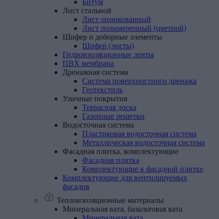
Битум
Лист
стальной
Лист оцинкованный
Лист полимеренный (цветной)
Шифер
и
доборные
элементы
Шифер (листы)
Гидроизоляционные
ленты
ПВХ
мембрана
Дренажная
система
Система поверхностного дренажа
Геотекстиль
Уличные
покрытия
Террасная доска
Газонные решетки
Водосточная
система
Пластиковая водосточная система
Металлическая водосточная система
Фасадная
плитка,
комплектующие
Фасадная плитка
Комплектующие к фасадной плитке
Комплектующие
для
вентилируемых
фасадов
Теплоизоляционные материалы
Минеральная
вата,
базальтовая
вата
Минеральная вата