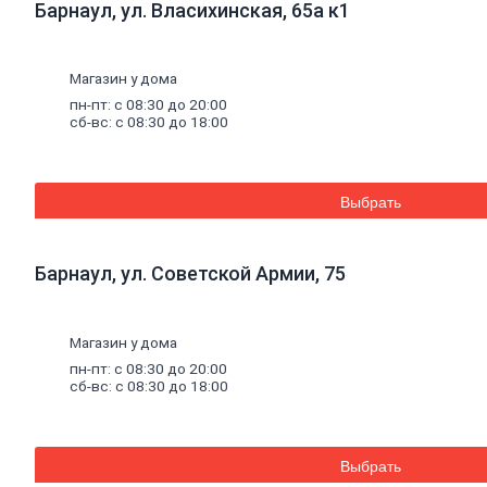
Барнаул, ул. Власихинская, 65а к1
Кирпич
ручной
формовки
Кирпич
Магазин у дома
клинкерный
пн-пт: с 08:30 до 20:00
Перемычки
сб-вс: с 08:30 до 18:00
Кирпич
печной
Кирпич
рядовой
Выбрать
Панель
перекрытия
Комплектующие
к
кирпичу
Барнаул, ул. Советской Армии, 75
Тротуарная
плитка
Вибролитая
Магазин у дома
тротуарная
плитка
пн-пт: с 08:30 до 20:00
сб-вс: с 08:30 до 18:00
Вибропрессованная
брусчатка
Клинкерная
брусчатка
Резиновая
Выбрать
плитка