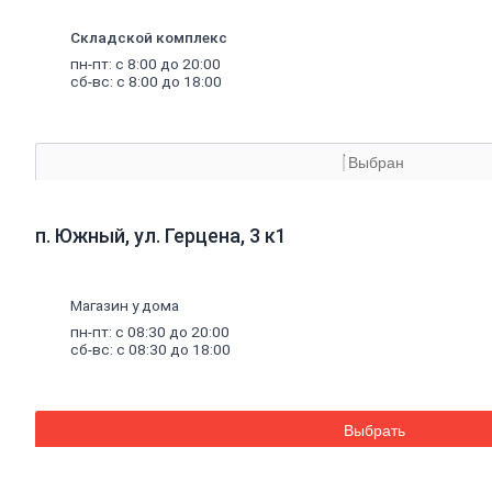
Экструдированный
пенополистирол
Складской комплекс
Пенополистирол
Межвенцовый
пн-пт: с 8:00 до 20:00
сб-вс: с 8:00 до 18:00
утеплитель
Ветровлагопароизоляция
Теплоизоляция
для
труб
Керамзит
Выбран
Напыляемый
утеплитель
PIR
плита
п. Южный, ул. Герцена, 3 к1
Кирпич, цемент,
газобетон, плитка
Газобетон
Магазин у дома
Керамические
блоки
пн-пт: с 08:30 до 20:00
сб-вс: с 08:30 до 18:00
Кирпич
лицевой
Бетонный
кирпич
Силикатный
Выбрать
кирпич
Керамический
кирпич