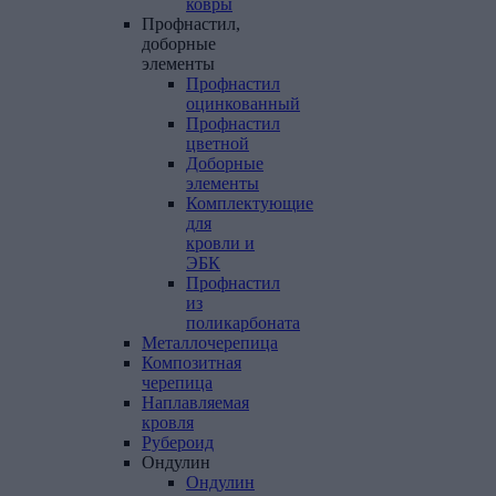
ковры
Профнастил,
доборные
элементы
Профнастил
оцинкованный
Профнастил
цветной
Доборные
элементы
Комплектующие
для
кровли и
ЭБК
Профнастил
из
поликарбоната
Металлочерепица
Композитная
черепица
Наплавляемая
кровля
Рубероид
Ондулин
Ондулин