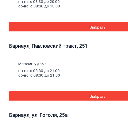
пн-пт: с 08:30 до 20:00
бетона
сб-вс: с 08:30 до 18:00
Огнеупорные
кладочные
смеси
Внутренняя
Выбрать
отделка
Керамическая
плитка
Барнаул, Павловский тракт, 251
Гипсовые
листовые
Гипсокартон
Гипсоволокно
Магазин у дома
Аквапанель
пн-пт: с 08:30 до 21:00
Керамогранит
сб-вс: с 08:30 до 21:00
Обои
Декоративные
обои
Обои
Выбрать
под
покраску
Профили
металлические
Барнаул, ул. Гоголя, 25а
Потолочный
профиль