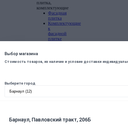
плитка,
комплектующие
Фасадная
плитка
Комплектующие
к
фасадной
плитке
Комплектующие
для
Выбор магазина
вентилируемых
фасадов
Стоимость товаров, их наличие и условие доставки индивидуаль
Теплоизоляционные
материалы
Минеральная
Выберите город
вата,
базальтовая
вата
Минеральная
вата
Базальтовая
(каменная)
Барнаул, Павловский тракт, 206Б
вата