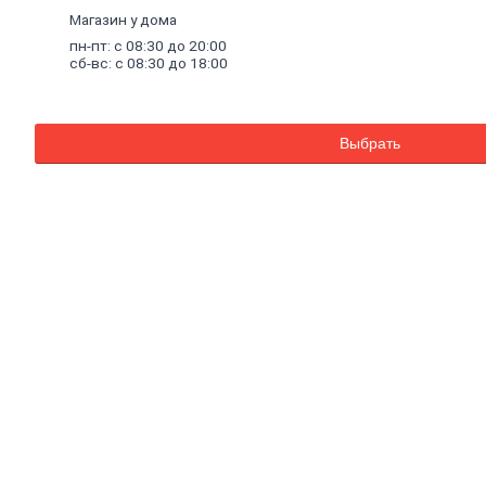
металлический
Магазин у дома
Стоечный
и
пн-пт: с 08:30 до 20:00
направляющий
сб-вс: с 08:30 до 18:00
профили
Комплектующие
к
профилю
Выбрать
Профили
штукатурные
Уплотнительные
ленты
для
профилей
Двери,
дверная
фурнитура
Двери
межкомнатные
Двери
входные
Доборные
элементы
для
дверей