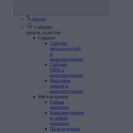
Акции
Сайдинг,
кровля, водосток
Сайдинг
Сайдинг
металлический
и
комплектующие
Сайдинг
ПВХ и
комплектующие
Фасадные
панели и
комплектующие
Мягкая
кровля
Гибкая
черепица
Комплектующие
к гибкой
черепице
Подкладочные