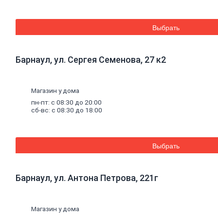
керамической
плитки
и
керамогранита
Выбрать
Расшивочные
смеси
(затирки)
Смеси
для
Барнаул, ул. Сергея Семенова, 27 к2
пола
Гипс
Гидроизоляция
Известь
Магазин у дома
Смеси
для
пн-пт: с 08:30 до 20:00
теплоизоляции
сб-вс: с 08:30 до 18:00
Кладочные
и
монтажные
смеси
Кладочные
Выбрать
смеси
для
бетона и
Барнаул, ул. Антона Петрова, 221г
кирпича
Кладочные
смеси
для
Магазин у дома
ячеистого