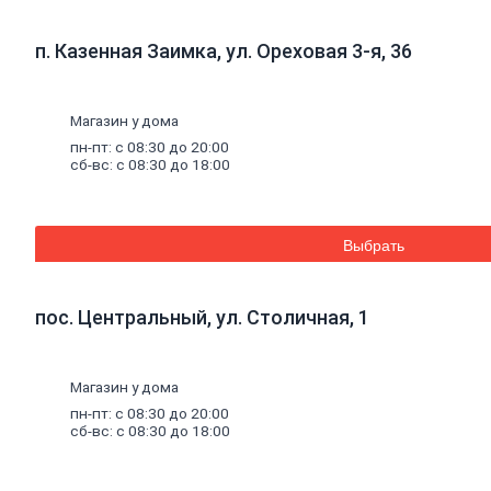
Инструмент
для
газобетона
п. Казенная Заимка, ул. Ореховая 3-я, 36
Кладочная
сетка
Цветные
кладочные
Магазин у дома
смеси
пн-пт: с 08:30 до 20:00
Добавки
к
сб-вс: с 08:30 до 18:00
бетону
Цемент
Песок,
щебень
Дренажные
Выбрать
мембраны
Металлопрокат
Арматура,
пос. Центральный, ул. Столичная, 1
круг,
квадрат
Уголок
стальной
Листовой
Магазин у дома
прокат
пн-пт: с 08:30 до 20:00
Проволока
сб-вс: с 08:30 до 18:00
вязальная
Швеллер
Полоса