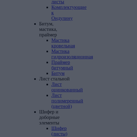
листы
Комплектующие
к
Ондулину
Битум,
мастика,
праймер
Мастика
кровельная
Мастика
гидроизоляционная
Праймер
битумный
Битум
Лист
стальной
Лист
оцинкованный
Лист
полимеренный
(цветной)
Шифер
и
доборные
элементы
Шифер
(листы)