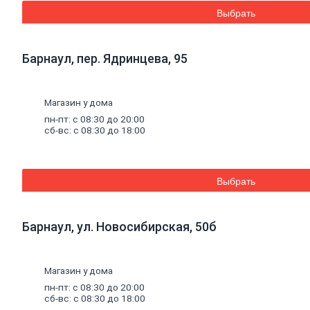
стальная
Выбрать
Комплектующие
для
опалубки
Винтовые
Барнаул, пер. Ядринцева, 95
сваи
и
комплектующие
Фитинги
стальные
Магазин у дома
Труба
стальная
пн-пт: с 08:30 до 20:00
Труба
сб-вс: с 08:30 до 18:00
профильная
Труба
водогазопроводная
Труба
Выбрать
круглая
Строительные
смеси
Барнаул, ул. Новосибирская, 50б
Шпатлевки
Штукатурки
Штукатурки
декоративные
Магазин у дома
Штукатурки
пн-пт: с 08:30 до 20:00
выравнивающие
сб-вс: с 08:30 до 18:00
Клей
для