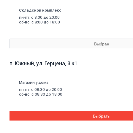
материалы
Минеральная
Складской комплекс
вата,
базальтовая
пн-пт: с 8:00 до 20:00
вата
сб-вс: с 8:00 до 18:00
Минеральная
вата
Базальтовая
(каменная)
Выбран
вата
Экструдированный
пенополистирол
п. Южный, ул. Герцена, 3 к1
Пенополистирол
Межвенцовый
утеплитель
Ветровлагопароизоляция
Магазин у дома
Теплоизоляция
пн-пт: с 08:30 до 20:00
для
труб
сб-вс: с 08:30 до 18:00
Керамзит
Напыляемый
утеплитель
PIR
плита
Выбрать
Кирпич,
цемент,
газобетон,