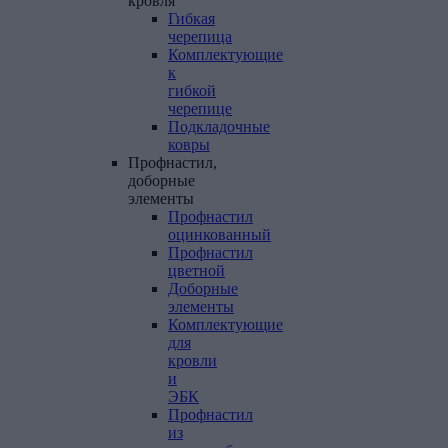
кровля
Гибкая
черепица
Комплектующие
к
гибкой
черепице
Подкладочные
ковры
Профнастил,
доборные
элементы
Профнастил
оцинкованный
Профнастил
цветной
Доборные
элементы
Комплектующие
для
кровли
и
ЭБК
Профнастил
из