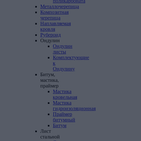
поликарбоната
Металлочерепица
Композитная
черепица
Наплавляемая
кровля
Рубероид
Ондулин
Ондулин
листы
Комплектующие
к
Ондулину
Битум,
мастика,
праймер
Мастика
кровельная
Мастика
гидроизоляционная
Праймер
битумный
Битум
Лист
стальной