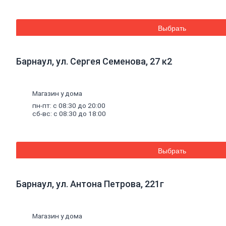
Труба
стальная
Труба
Выбрать
профильная
Труба
водогазопроводная
Труба
Барнаул, ул. Сергея Семенова, 27 к2
круглая
Строительные
Магазин у дома
смеси
пн-пт: с 08:30 до 20:00
Шпатлевки
сб-вс: с 08:30 до 18:00
Штукатурки
Штукатурки
декоративные
Штукатурки
Выбрать
выравнивающие
Клей
для
керамической
Барнаул, ул. Антона Петрова, 221г
плитки
и
керамогранита
Расшивочные
смеси
Магазин у дома
(затирки)