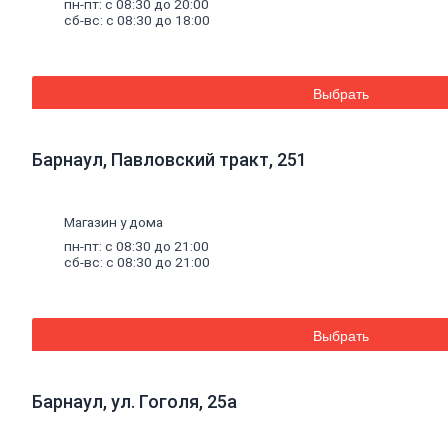
пн-пт: с 08:30 до 20:00
Смеси
для
сб-вс: с 08:30 до 18:00
пола
Гипс
Гидроизоляция
Известь
Смеси
для
Выбрать
теплоизоляции
Кладочные
и
Барнаул, Павловский тракт, 251
монтажные
смеси
Кладочные
смеси
Магазин у дома
для
пн-пт: с 08:30 до 21:00
бетона
сб-вс: с 08:30 до 21:00
и
кирпича
Кладочные
смеси
Выбрать
для
ячеистого
бетона
Барнаул, ул. Гоголя, 25а
Огнеупорные
кладочные
смеси