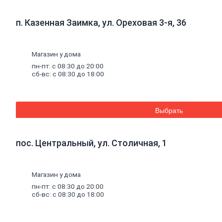
к
кирпичу
Тротуарная
п. Казенная Заимка, ул. Ореховая 3-я, 36
плитка
Вибролитая
тротуарная
плитка
Магазин у дома
Вибропрессованная
пн-пт: с 08:30 до 20:00
брусчатка
сб-вс: с 08:30 до 18:00
Клинкерная
брусчатка
Резиновая
плитка
Выбрать
Инструмент
для
газобетона
Кладочная
пос. Центральный, ул. Столичная, 1
сетка
Цветные
кладочные
Магазин у дома
смеси
Добавки
к
пн-пт: с 08:30 до 20:00
бетону
сб-вс: с 08:30 до 18:00
Цемент
Песок,
щебень