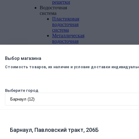
решетки
Водосточная
система
Пластиковая
водосточная
система
Металлическая
водосточная
система
Фасадная
плитка,
Выбор магазина
комплектующие
Стоимость товаров, их наличие и условие доставки индивидуаль
Фасадная
плитка
Комплектующие
к
Выберите город
фасадной
плитке
Комплектующие
для
вентилируемых
фасадов
Барнаул, Павловский тракт, 206Б
Теплоизоляционные