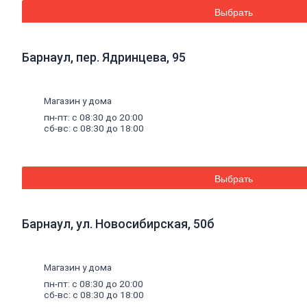
Дренажные
Выбрать
мембраны
Металлопрокат
Барнаул, пер. Ядринцева, 95
Арматура,
круг,
квадрат
Магазин у дома
Уголок
стальной
пн-пт: с 08:30 до 20:00
сб-вс: с 08:30 до 18:00
Листовой
прокат
Проволока
вязальная
Швеллер
Выбрать
Полоса
стальная
Комплектующие
Барнаул, ул. Новосибирская, 50б
для
опалубки
Винтовые
сваи
и
Магазин у дома
комплектующие
пн-пт: с 08:30 до 20:00
Фитинги
сб-вс: с 08:30 до 18:00
стальные