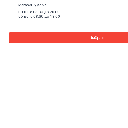
Внутренняя
Магазин у дома
отделка
пн-пт: с 08:30 до 20:00
Керамическая
сб-вс: с 08:30 до 18:00
плитка
Гипсовые
листовые
Гипсокартон
Выбрать
Гипсоволокно
Аквапанель
Керамогранит
Обои
Декоративные
обои
Обои
под
покраску
Профили
металлические
Потолочный
профиль
металлический
Стоечный
и
направляющий