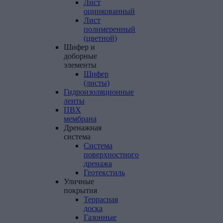
Лист
оцинкованный
Лист
полимеренный
(цветной)
Шифер
и
доборные
элементы
Шифер
(листы)
Гидроизоляционные
ленты
ПВХ
мембрана
Дренажная
система
Система
поверхностного
дренажа
Геотекстиль
Уличные
покрытия
Террасная
доска
Газонные