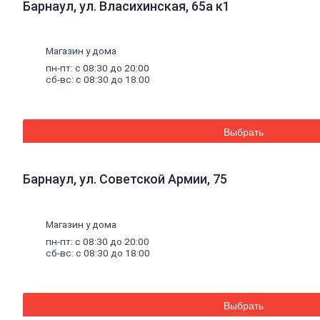
Барнаул, ул. Власихинская, 65а к1
плитка
Газобетон
Керамические
блоки
Магазин у дома
Кирпич
пн-пт: с 08:30 до 20:00
лицевой
сб-вс: с 08:30 до 18:00
Бетонный
кирпич
Силикатный
кирпич
Выбрать
Керамический
кирпич
Кирпич
ручной
Барнаул, ул. Советской Армии, 75
формовки
Кирпич
клинкерный
Магазин у дома
Перемычки
Кирпич
пн-пт: с 08:30 до 20:00
печной
сб-вс: с 08:30 до 18:00
Кирпич
рядовой
Панель
перекрытия
Выбрать
Комплектующие