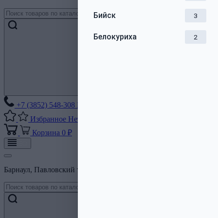
Бийск
3
Белокуриха
2
+7 (3852) 548-308
Без выходных
Избранное
Нет списков
Корзина
0 ₽
Барнаул, Павловский тракт, 206Б