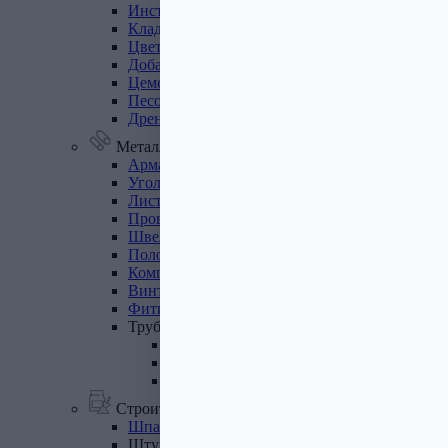
Инструмент
для
газобетона
Кладочная
сетка
Цветные
кладочные
смеси
Добавки
к
бетону
Цемент
Песок,
щебень
Дренажные
мембраны
Металлопрокат
Арматура,
круг,
квадрат
Уголок
стальной
Листовой
прокат
Проволока
вязальная
Швеллер
Полоса
стальная
Комплектующие
для
опалубки
Винтовые
сваи
и
комплектующие
Фитинги
стальные
Труба
стальная
Труба профильная
Труба водогазопроводная
Труба круглая
Строительные смеси
Шпатлевки
Штукатурки