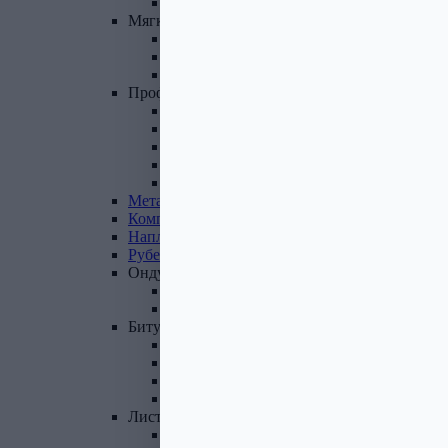
Фасадные панели и комплектующие
Мягкая
кровля
Гибкая черепица
Комплектующие к гибкой черепице
Подкладочные ковры
Профнастил,
доборные
элементы
Профнастил оцинкованный
Профнастил цветной
Доборные элементы
Комплектующие для кровли и ЭБК
Профнастил из поликарбоната
Металлочерепица
Композитная
черепица
Наплавляемая
кровля
Рубероид
Ондулин
Ондулин листы
Комплектующие к Ондулину
Битум,
мастика,
праймер
Мастика кровельная
Мастика гидроизоляционная
Праймер битумный
Битум
Лист
стальной
Лист оцинкованный