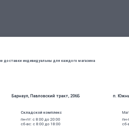
вержденный менеджером
Для оплаты заказа - введите данные, ко
вие доставки индивидуальны для каждого магазина
Барнаул, Павловский тракт, 206Б
п. Южны
Складской комплекс
Маг
пн-пт: с 8:00 до 20:00
пн-
сб-вс: с 8:00 до 18:00
сб-