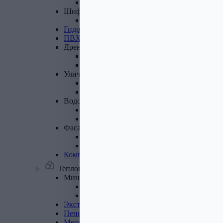
Лист полимеренный (цветной)
Шифер
и
доборные
элементы
Шифер (листы)
Гидроизоляционные
ленты
ПВХ
мембрана
Дренажная
система
Система поверхностного дренажа
Геотекстиль
Уличные
покрытия
Террасная доска
Газонные решетки
Водосточная
система
Пластиковая водосточная система
Металлическая водосточная система
Фасадная
плитка,
комплектующие
Фасадная плитка
Комплектующие к фасадной плитке
Комплектующие
для
вентилируемых
фасадов
Теплоизоляционные материалы
Минеральная
вата,
базальтовая
вата
Минеральная вата
Базальтовая (каменная) вата
Экструдированный
пенополистирол
Пенополистирол
Межвенцовый
утеплитель