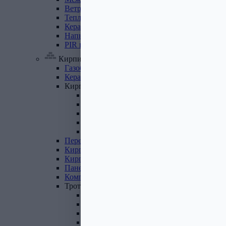
Ветровлагопароизоляция
Теплоизоляция
для
труб
Керамзит
Напыляемый
утеплитель
PIR
плита
Кирпич, цемент, газобетон, плитка
Газобетон
Керамические
блоки
Кирпич
лицевой
Бетонный кирпич
Силикатный кирпич
Керамический кирпич
Кирпич ручной формовки
Кирпич клинкерный
Перемычки
Кирпич
печной
Кирпич
рядовой
Панель
перекрытия
Комплектующие
к
кирпичу
Тротуарная
плитка
Вибролитая тротуарная плитка
Вибропрессованная брусчатка
Клинкерная брусчатка
Резиновая плитка