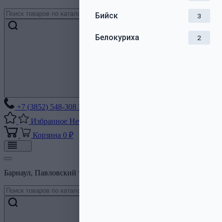
Бийск
3
Белокуриха
2
+7 (3852) 548-308
Без выходных
Избранное
Нет списков
Корзина
0 ₽
Барнаул, Павловский тракт, 206Б