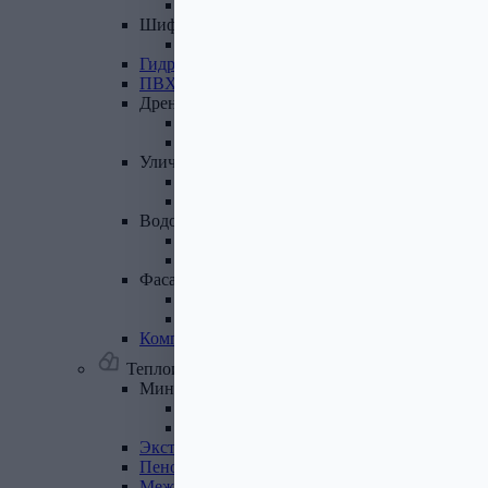
Лист полимеренный (цветной)
Шифер
и
доборные
элементы
Шифер (листы)
Гидроизоляционные
ленты
ПВХ
мембрана
Дренажная
система
Система поверхностного дренажа
Геотекстиль
Уличные
покрытия
Террасная доска
Газонные решетки
Водосточная
система
Пластиковая водосточная система
Металлическая водосточная система
Фасадная
плитка,
комплектующие
Фасадная плитка
Комплектующие к фасадной плитке
Комплектующие
для
вентилируемых
фасадов
Теплоизоляционные материалы
Минеральная
вата,
базальтовая
вата
Минеральная вата
Базальтовая (каменная) вата
Экструдированный
пенополистирол
Пенополистирол
Межвенцовый
утеплитель