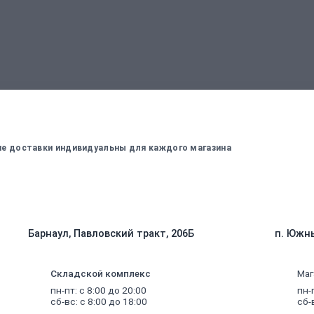
вержденный менеджером
Для оплаты заказа - введите данные, ко
вие доставки индивидуальны для каждого магазина
Барнаул, Павловский тракт, 206Б
п. Южны
Складской комплекс
Маг
пн-пт: с 8:00 до 20:00
пн-
сб-вс: с 8:00 до 18:00
сб-