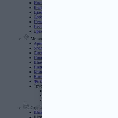
Инструмент
для
газобетона
Кладочная
сетка
Цветные
кладочные
смеси
Добавки
к
бетону
Цемент
Песок,
щебень
Дренажные
мембраны
Металлопрокат
Арматура,
круг,
квадрат
Уголок
стальной
Листовой
прокат
Проволока
вязальная
Швеллер
Полоса
стальная
Комплектующие
для
опалубки
Винтовые
сваи
и
комплектующие
Фитинги
стальные
Труба
стальная
Труба профильная
Труба водогазопроводная
Труба круглая
Строительные смеси
Шпатлевки
Штукатурки