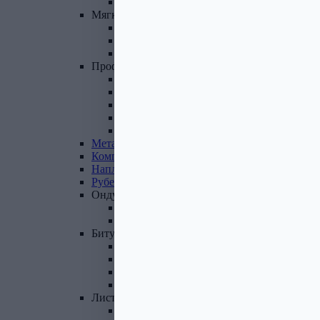
Фасадные панели и комплектующие
Мягкая
кровля
Гибкая черепица
Комплектующие к гибкой черепице
Подкладочные ковры
Профнастил,
доборные
элементы
Профнастил оцинкованный
Профнастил цветной
Доборные элементы
Комплектующие для кровли и ЭБК
Профнастил из поликарбоната
Металлочерепица
Композитная
черепица
Наплавляемая
кровля
Рубероид
Ондулин
Ондулин листы
Комплектующие к Ондулину
Битум,
мастика,
праймер
Мастика кровельная
Мастика гидроизоляционная
Праймер битумный
Битум
Лист
стальной
Лист оцинкованный