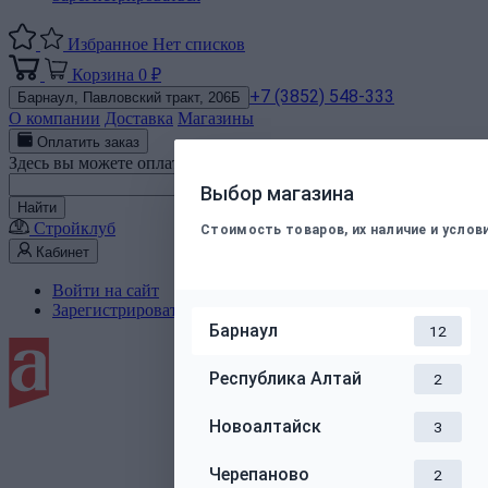
Избранное
Нет списков
Корзина
0 ₽
+7 (3852) 548-333
Барнаул,
Павловский тракт, 206Б
О компании
Доставка
Магазины
Оплатить заказ
Здесь вы можете оплатить электронным способом заказ, подт
Номер телефона
Выбор магазина
Найти
Стройклуб
Стоимость товаров, их наличие и усло
Кабинет
Войти на сайт
Зарегистрироваться
Барнаул
12
Республика Алтай
2
Новоалтайск
3
Черепаново
2