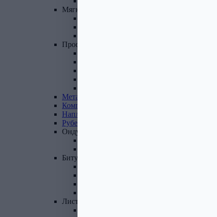
Фасадные панели и комплектующие
Мягкая
кровля
Гибкая черепица
Комплектующие к гибкой черепице
Подкладочные ковры
Профнастил,
доборные
элементы
Профнастил оцинкованный
Профнастил цветной
Доборные элементы
Комплектующие для кровли и ЭБК
Профнастил из поликарбоната
Металлочерепица
Композитная
черепица
Наплавляемая
кровля
Рубероид
Ондулин
Ондулин листы
Комплектующие к Ондулину
Битум,
мастика,
праймер
Мастика кровельная
Мастика гидроизоляционная
Праймер битумный
Битум
Лист
стальной
Лист оцинкованный