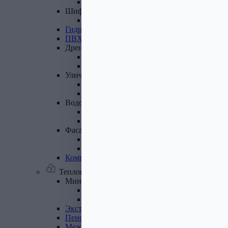
Лист полимеренный (цветной)
Шифер
и
доборные
элементы
Шифер (листы)
Гидроизоляционные
ленты
ПВХ
мембрана
Дренажная
система
Система поверхностного дренажа
Геотекстиль
Уличные
покрытия
Террасная доска
Газонные решетки
Водосточная
система
Пластиковая водосточная система
Металлическая водосточная система
Фасадная
плитка,
комплектующие
Фасадная плитка
Комплектующие к фасадной плитке
Комплектующие
для
вентилируемых
фасадов
Теплоизоляционные материалы
Минеральная
вата,
базальтовая
вата
Минеральная вата
Базальтовая (каменная) вата
Экструдированный
пенополистирол
Пенополистирол
Межвенцовый
утеплитель