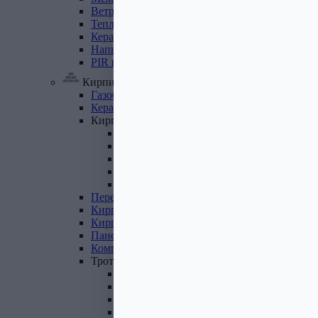
Ветровлагопароизоляция
Теплоизоляция
для
труб
Керамзит
Напыляемый
утеплитель
PIR
плита
Кирпич, цемент, газобетон, плитка
Газобетон
Керамические
блоки
Кирпич
лицевой
Бетонный кирпич
Силикатный кирпич
Керамический кирпич
Кирпич ручной формовки
Кирпич клинкерный
Перемычки
Кирпич
печной
Кирпич
рядовой
Панель
перекрытия
Комплектующие
к
кирпичу
Тротуарная
плитка
Вибролитая тротуарная плитка
Вибропрессованная брусчатка
Клинкерная брусчатка
Резиновая плитка