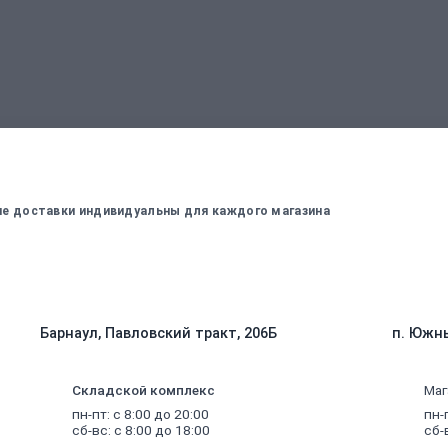
вержденный менеджером
Для оплаты заказа - введите данные, ко
вие доставки индивидуальны для каждого магазина
Барнаул, Павловский тракт, 206Б
п. Южны
Складской комплекс
Маг
пн-пт: с 8:00 до 20:00
пн-
сб-вс: с 8:00 до 18:00
сб-