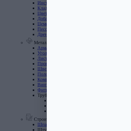
Инструмент
для
газобетона
Кладочная
сетка
Цветные
кладочные
смеси
Добавки
к
бетону
Цемент
Песок,
щебень
Дренажные
мембраны
Металлопрокат
Арматура,
круг,
квадрат
Уголок
стальной
Листовой
прокат
Проволока
вязальная
Швеллер
Полоса
стальная
Комплектующие
для
опалубки
Винтовые
сваи
и
комплектующие
Фитинги
стальные
Труба
стальная
Труба профильная
Труба водогазопроводная
Труба круглая
Строительные смеси
Шпатлевки
Штукатурки