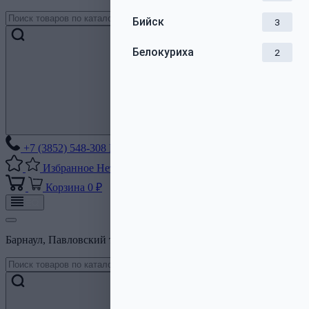
Бийск
3
Белокуриха
2
+7 (3852) 548-308
Без выходных
Избранное
Нет списков
Корзина
0 ₽
Барнаул, Павловский тракт, 206Б