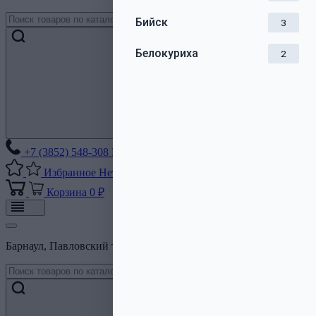
Бийск
3
Белокуриха
2
+7 (3852) 548-308
Без выходных
Избранное
Нет списков
Корзина
0 ₽
Барнаул, Павловский тракт, 206Б