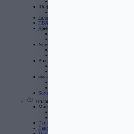
Лист полимеренный (цветной)
Шифер
и
доборные
элементы
Шифер (листы)
Гидроизоляционные
ленты
ПВХ
мембрана
Дренажная
система
Система поверхностного дренажа
Геотекстиль
Уличные
покрытия
Террасная доска
Газонные решетки
Водосточная
система
Пластиковая водосточная система
Металлическая водосточная система
Фасадная
плитка,
комплектующие
Фасадная плитка
Комплектующие к фасадной плитке
Комплектующие
для
вентилируемых
фасадов
Теплоизоляционные материалы
Минеральная
вата,
базальтовая
вата
Минеральная вата
Базальтовая (каменная) вата
Экструдированный
пенополистирол
Пенополистирол
Межвенцовый
утеплитель