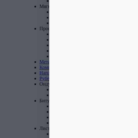
Фасадные панели и комплектующие
Мягкая
кровля
Гибкая черепица
Комплектующие к гибкой черепице
Подкладочные ковры
Профнастил,
доборные
элементы
Профнастил оцинкованный
Профнастил цветной
Доборные элементы
Комплектующие для кровли и ЭБК
Профнастил из поликарбоната
Металлочерепица
Композитная
черепица
Наплавляемая
кровля
Рубероид
Ондулин
Ондулин листы
Комплектующие к Ондулину
Битум,
мастика,
праймер
Мастика кровельная
Мастика гидроизоляционная
Праймер битумный
Битум
Лист
стальной
Лист оцинкованный