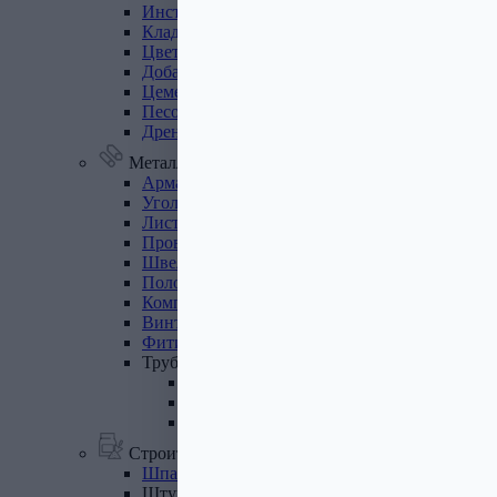
Инструмент
для
газобетона
Кладочная
сетка
Цветные
кладочные
смеси
Добавки
к
бетону
Цемент
Песок,
щебень
Дренажные
мембраны
Металлопрокат
Арматура,
круг,
квадрат
Уголок
стальной
Листовой
прокат
Проволока
вязальная
Швеллер
Полоса
стальная
Комплектующие
для
опалубки
Винтовые
сваи
и
комплектующие
Фитинги
стальные
Труба
стальная
Труба профильная
Труба водогазопроводная
Труба круглая
Строительные смеси
Шпатлевки
Штукатурки