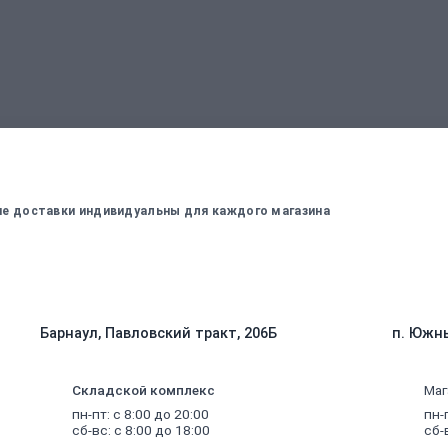
вержденный менеджером
Для оплаты заказа - введите данные, ко
вие доставки индивидуальны для каждого магазина
Барнаул, Павловский тракт, 206Б
п. Южны
Складской комплекс
Маг
пн-пт: с 8:00 до 20:00
пн-
сб-вс: с 8:00 до 18:00
сб-