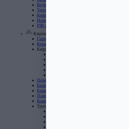
Ветровлагопароизоляция
Теплоизоляция
для
труб
Керамзит
Напыляемый
утеплитель
PIR
плита
Кирпич, цемент, газобетон, плитка
Газобетон
Керамические
блоки
Кирпич
лицевой
Бетонный кирпич
Силикатный кирпич
Керамический кирпич
Кирпич ручной формовки
Кирпич клинкерный
Перемычки
Кирпич
печной
Кирпич
рядовой
Панель
перекрытия
Комплектующие
к
кирпичу
Тротуарная
плитка
Вибролитая тротуарная плитка
Вибропрессованная брусчатка
Клинкерная брусчатка
Резиновая плитка