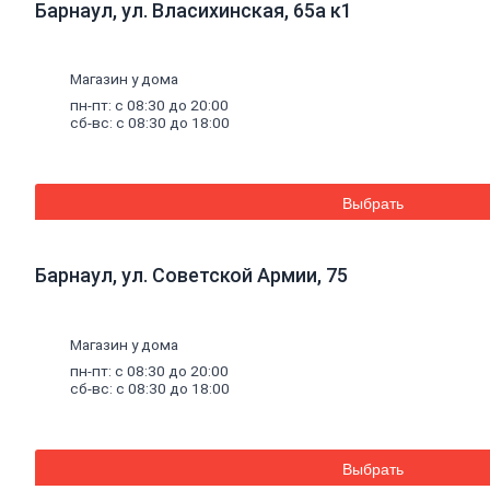
Барнаул, ул. Власихинская, 65а к1
плитка
Газобетон
Керамические
блоки
Магазин у дома
Кирпич
пн-пт: с 08:30 до 20:00
лицевой
сб-вс: с 08:30 до 18:00
Бетонный
кирпич
Силикатный
кирпич
Выбрать
Керамический
кирпич
Кирпич
ручной
Барнаул, ул. Советской Армии, 75
формовки
Кирпич
клинкерный
Магазин у дома
Перемычки
Кирпич
пн-пт: с 08:30 до 20:00
печной
сб-вс: с 08:30 до 18:00
Кирпич
рядовой
Панель
перекрытия
Выбрать
Комплектующие