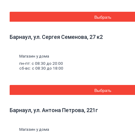
Труба
стальная
Труба
Выбрать
профильная
Труба
водогазопроводная
Труба
Барнаул, ул. Сергея Семенова, 27 к2
круглая
Строительные
Магазин у дома
смеси
пн-пт: с 08:30 до 20:00
Шпатлевки
сб-вс: с 08:30 до 18:00
Штукатурки
Штукатурки
декоративные
Штукатурки
Выбрать
выравнивающие
Клей
для
керамической
плитки
и
Барнаул, ул. Антона Петрова, 221г
керамогранита
Расшивочные
смеси
Магазин у дома
(затирки)