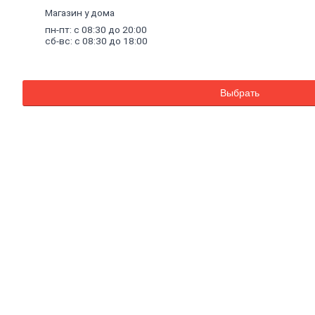
Внутренняя
Магазин у дома
отделка
пн-пт: с 08:30 до 20:00
Керамическая
сб-вс: с 08:30 до 18:00
плитка
Гипсовые
листовые
Гипсокартон
Выбрать
Гипсоволокно
Аквапанель
Керамогранит
Обои
Декоративные
обои
Обои
под
покраску
Профили
металлические
Потолочный
профиль
металлический
Стоечный
и
направляющий