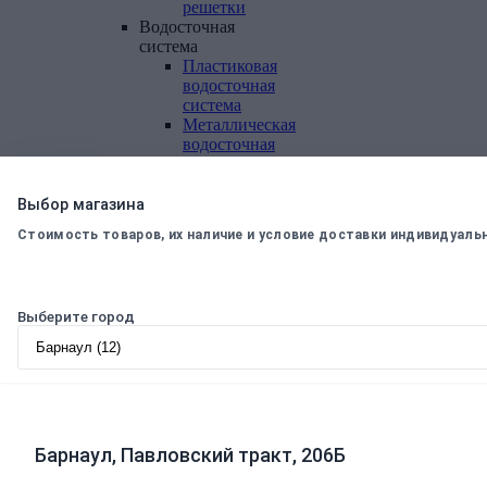
решетки
Водосточная
система
Пластиковая
водосточная
система
Металлическая
водосточная
система
Фасадная
плитка,
Выбор магазина
комплектующие
Стоимость товаров, их наличие и условие доставки индивидуаль
Фасадная
плитка
Комплектующие
к
Выберите город
фасадной
плитке
Комплектующие
для
вентилируемых
фасадов
Барнаул, Павловский тракт, 206Б
Теплоизоляционные