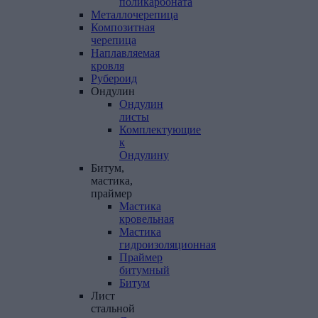
поликарбоната
Металлочерепица
Композитная
черепица
Наплавляемая
кровля
Рубероид
Ондулин
Ондулин
листы
Комплектующие
к
Ондулину
Битум,
мастика,
праймер
Мастика
кровельная
Мастика
гидроизоляционная
Праймер
битумный
Битум
Лист
стальной