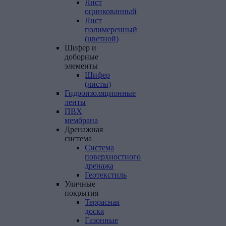
Лист
оцинкованный
Лист
полимеренный
(цветной)
Шифер
и
доборные
элементы
Шифер
(листы)
Гидроизоляционные
ленты
ПВХ
мембрана
Дренажная
система
Система
поверхностного
дренажа
Геотекстиль
Уличные
покрытия
Террасная
доска
Газонные