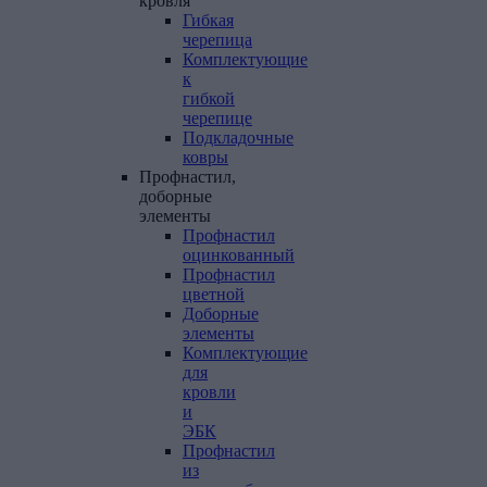
кровля
Гибкая
черепица
Комплектующие
к
гибкой
черепице
Подкладочные
ковры
Профнастил,
доборные
элементы
Профнастил
оцинкованный
Профнастил
цветной
Доборные
элементы
Комплектующие
для
кровли
и
ЭБК
Профнастил
из