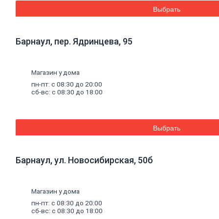
Дренажные
Выбрать
мембраны
Металлопрокат
Барнаул, пер. Ядринцева, 95
Арматура,
круг,
квадрат
Магазин у дома
Уголок
стальной
пн-пт: с 08:30 до 20:00
сб-вс: с 08:30 до 18:00
Листовой
прокат
Проволока
вязальная
Швеллер
Выбрать
Полоса
стальная
Комплектующие
Барнаул, ул. Новосибирская, 50б
для
опалубки
Винтовые
сваи
и
Магазин у дома
комплектующие
пн-пт: с 08:30 до 20:00
Фитинги
сб-вс: с 08:30 до 18:00
стальные