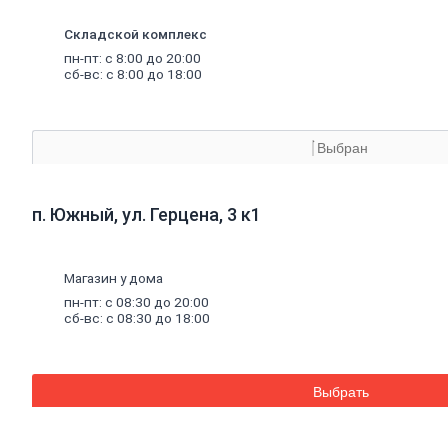
материалы
Минеральная
Складской комплекс
вата,
базальтовая
пн-пт: с 8:00 до 20:00
вата
сб-вс: с 8:00 до 18:00
Минеральная
вата
Базальтовая
(каменная)
Выбран
вата
Экструдированный
пенополистирол
п. Южный, ул. Герцена, 3 к1
Пенополистирол
Межвенцовый
утеплитель
Ветровлагопароизоляция
Магазин у дома
Теплоизоляция
пн-пт: с 08:30 до 20:00
для
труб
сб-вс: с 08:30 до 18:00
Керамзит
Напыляемый
утеплитель
PIR
плита
Выбрать
Кирпич,
цемент,
газобетон,