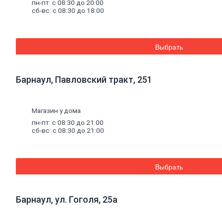
Смеси
для
пн-пт: с 08:30 до 20:00
сб-вс: с 08:30 до 18:00
пола
Гипс
Гидроизоляция
Известь
Смеси
для
Выбрать
теплоизоляции
Кладочные
и
Барнаул, Павловский тракт, 251
монтажные
смеси
Кладочные
смеси
Магазин у дома
для
пн-пт: с 08:30 до 21:00
бетона
сб-вс: с 08:30 до 21:00
и
кирпича
Кладочные
смеси
Выбрать
для
ячеистого
бетона
Огнеупорные
Барнаул, ул. Гоголя, 25а
кладочные
смеси