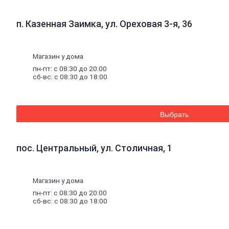
к
кирпичу
Тротуарная
п. Казенная Заимка, ул. Ореховая 3-я, 36
плитка
Вибролитая
тротуарная
плитка
Магазин у дома
Вибропрессованная
пн-пт: с 08:30 до 20:00
брусчатка
сб-вс: с 08:30 до 18:00
Клинкерная
брусчатка
Резиновая
плитка
Выбрать
Инструмент
для
газобетона
Кладочная
пос. Центральный, ул. Столичная, 1
сетка
Цветные
кладочные
Магазин у дома
смеси
Добавки
к
пн-пт: с 08:30 до 20:00
бетону
сб-вс: с 08:30 до 18:00
Цемент
Песок,
щебень