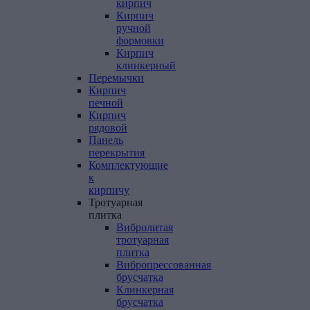
кирпич
Кирпич
ручной
формовки
Кирпич
клинкерный
Перемычки
Кирпич
печной
Кирпич
рядовой
Панель
перекрытия
Комплектующие
к
кирпичу
Тротуарная
плитка
Вибролитая
тротуарная
плитка
Вибропрессованная
брусчатка
Клинкерная
брусчатка