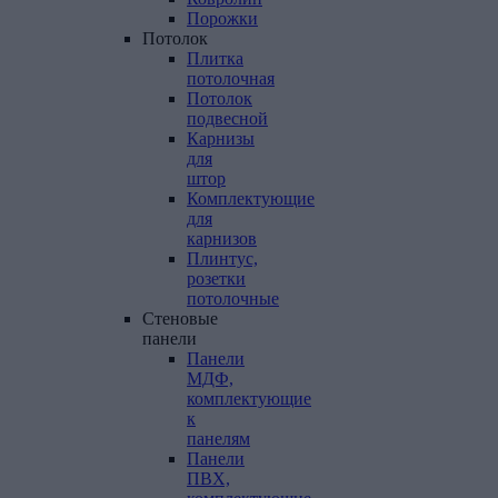
Порожки
Потолок
Плитка
потолочная
Потолок
подвесной
Карнизы
для
штор
Комплектующие
для
карнизов
Плинтус,
розетки
потолочные
Стеновые
панели
Панели
МДФ,
комплектующие
к
панелям
Панели
ПВХ,