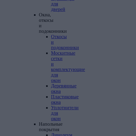
для
дверей
Окна,
откосы
и
подоконники
Откосы
и
подоконники
Москитные
сетки
и
комплектующие
для
окон
Деревянные
окна
Пластиковые
окна
Уплотнители
для
окон
Напольные
покрытия
Линолеум