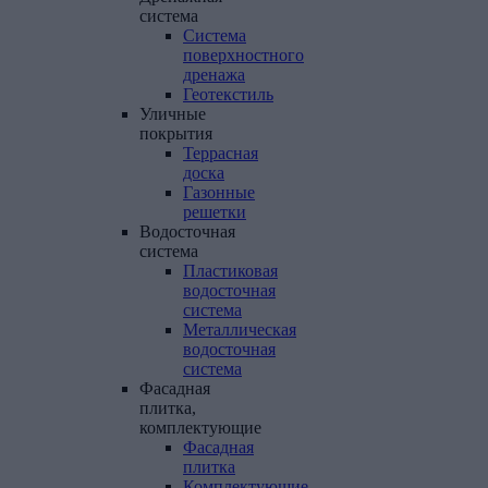
система
Система
поверхностного
дренажа
Геотекстиль
Уличные
покрытия
Террасная
доска
Газонные
решетки
Водосточная
система
Пластиковая
водосточная
система
Металлическая
водосточная
система
Фасадная
плитка,
комплектующие
Фасадная
плитка
Комплектующие