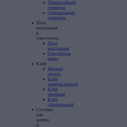
Термостойкий
герметик
Специальный
герметик
Пена
монтажная
и
очистители
Пена
монтажная
Очиститель
пены
Клей
Жидкие
гвозди
Клей
универсальный
Клей
обойный
Клей
специальный
Составы
для
дерева
и