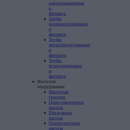
канализационные
и
фитинги
Трубы
полипропиленовые
и
фитинги
Трубы
металлопластиковые
и
фитинги
Трубы
полиэтиленовые
и
фитинги
Насосное
оборудование
Насосные
станции
Циркуляционные
насосы
Погружные
насосы
Поверхностные
насосы