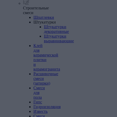
Строительные
смеси
Шпатлевки
Штукатурки
Штукатурки
декоративные
Штукатурки
выравнивающие
Клей
для
керамической
плитки
и
керамогранита
Расшивочные
смеси
(затирки)
Смеси
для
пола
Гипс
Гидроизоляция
Известь
Смеси