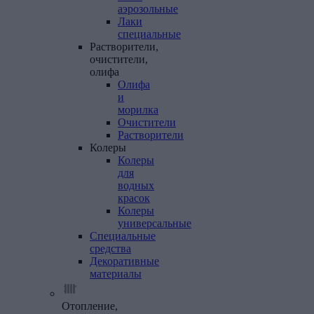
аэрозольные
Лаки
специальные
Растворители,
очистители,
олифа
Олифа
и
морилка
Очистители
Растворители
Колеры
Колеры
для
водных
красок
Колеры
универсальные
Специальные
средства
Декоративные
материалы
Отопление,