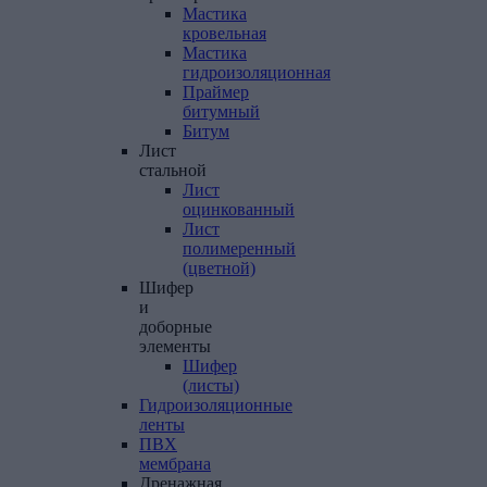
Мастика
кровельная
Мастика
гидроизоляционная
Праймер
битумный
Битум
Лист
стальной
Лист
оцинкованный
Лист
полимеренный
(цветной)
Шифер
и
доборные
элементы
Шифер
(листы)
Гидроизоляционные
ленты
ПВХ
мембрана
Дренажная