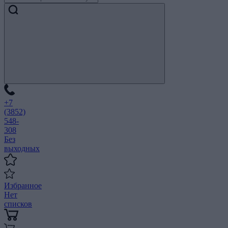
+7
(3852)
548-
308
Без
выходных
Избранное
Нет
списков