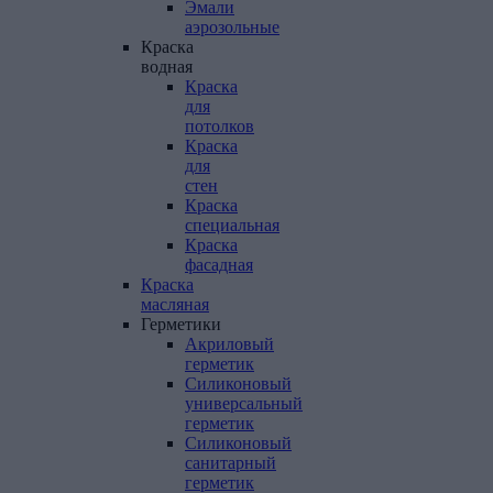
Эмали
аэрозольные
Краска
водная
Краска
для
потолков
Краска
для
стен
Краска
специальная
Краска
фасадная
Краска
масляная
Герметики
Акриловый
герметик
Силиконовый
универсальный
герметик
Силиконовый
санитарный
герметик