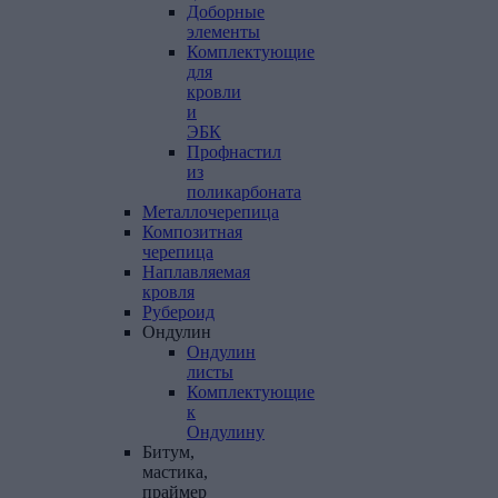
Доборные
элементы
Комплектующие
для
кровли
и
ЭБК
Профнастил
из
поликарбоната
Металлочерепица
Композитная
черепица
Наплавляемая
кровля
Рубероид
Ондулин
Ондулин
листы
Комплектующие
к
Ондулину
Битум,
мастика,
праймер