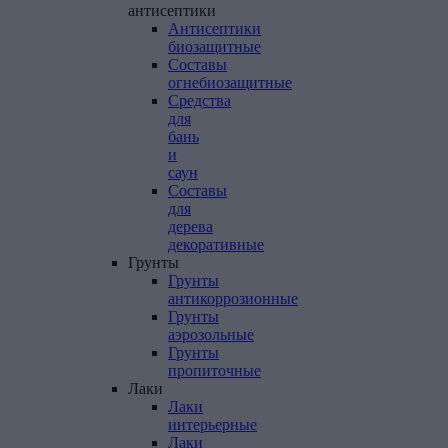
антисептики
Антисептики
биозащитные
Составы
огнебиозащитные
Средства
для
бань
и
саун
Составы
для
дерева
декоративные
Грунты
Грунты
антикоррозионные
Грунты
аэрозольные
Грунты
пропиточные
Лаки
Лаки
интерьерные
Лаки