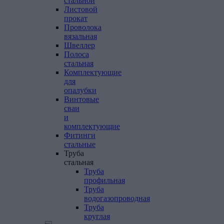
стальной
Листовой
прокат
Проволока
вязальная
Швеллер
Полоса
стальная
Комплектующие
для
опалубки
Винтовые
сваи
и
комплектующие
Фитинги
стальные
Труба
стальная
Труба
профильная
Труба
водогазопроводная
Труба
круглая