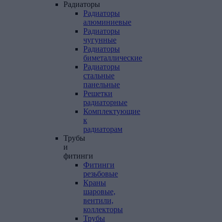
Радиаторы
Радиаторы
алюминиевые
Радиаторы
чугунные
Радиаторы
биметаллические
Радиаторы
стальные
панельные
Решетки
радиаторные
Комплектующие
к
радиаторам
Трубы
и
фитинги
Фитинги
резьбовые
Краны
шаровые,
вентили,
коллекторы
Трубы