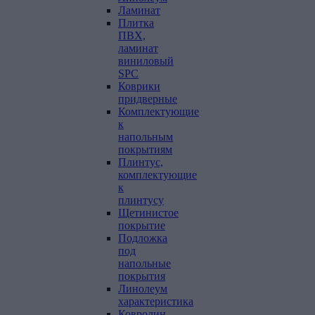
Ламинат
Плитка
ПВХ,
ламинат
виниловый
SPC
Коврики
придверные
Комплектующие
к
напольным
покрытиям
Плинтус,
комплектующие
к
плинтусу
Щетинистое
покрытие
Подложка
под
напольные
покрытия
Линолеум
характеристика
Ковролин