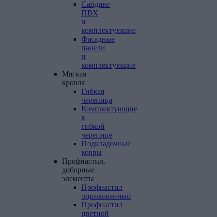
Сайдинг
ПВХ
и
комплектующие
Фасадные
панели
и
комплектующие
Мягкая
кровля
Гибкая
черепица
Комплектующие
к
гибкой
черепице
Подкладочные
ковры
Профнастил,
доборные
элементы
Профнастил
оцинкованный
Профнастил
цветной