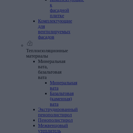
к
фасадной
плитке
Комплектующие
для
вентилируемых
фасадов
Теплоизоляционные
материалы
Минеральная
вата,
базальтовая
вата
Минеральная
вата
Базальтовая
(каменная)
вата
Экструдированный
пенополистирол
Пенополистирол
Межвенцовый
утеплитель