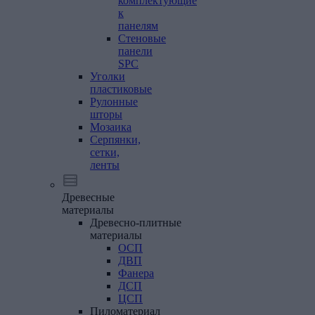
комплектующие
к
панелям
Стеновые
панели
SPC
Уголки
пластиковые
Рулонные
шторы
Мозаика
Серпянки,
сетки,
ленты
Древесные
материалы
Древесно-плитные
материалы
ОСП
ДВП
Фанера
ДСП
ЦСП
Пиломатериал