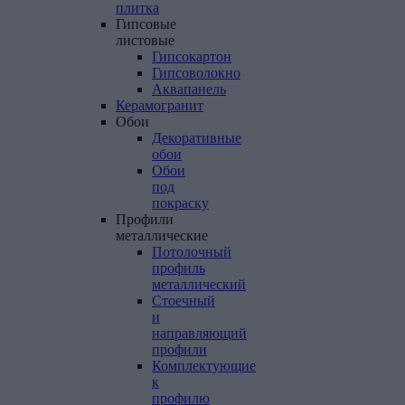
плитка
Гипсовые
листовые
Гипсокартон
Гипсоволокно
Аквапанель
Керамогранит
Обои
Декоративные
обои
Обои
под
покраску
Профили
металлические
Потолочный
профиль
металлический
Стоечный
и
направляющий
профили
Комплектующие
к
профилю