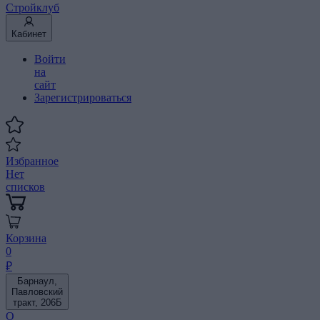
Стройклуб
Кабинет
Войти
на
сайт
Зарегистрироваться
Избранное
Нет
списков
Корзина
0
₽
Барнаул,
Павловский
тракт, 206Б
О