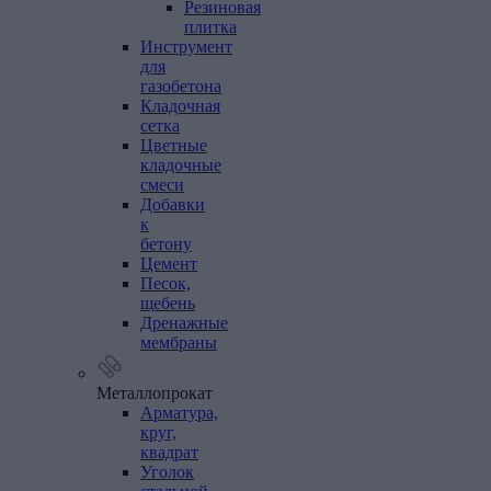
Резиновая
плитка
Инструмент
для
газобетона
Кладочная
сетка
Цветные
кладочные
смеси
Добавки
к
бетону
Цемент
Песок,
щебень
Дренажные
мембраны
Металлопрокат
Арматура,
круг,
квадрат
Уголок