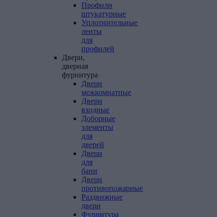
Профили
штукатурные
Уплотнительные
ленты
для
профилей
Двери,
дверная
фурнитура
Двери
межкомнатные
Двери
входные
Доборные
элементы
для
дверей
Двери
для
бани
Двери
противопожарные
Раздвижные
двери
Фурнитура