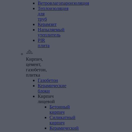
Ветровлагопароизоляция
Теплоизоляция
для
труб
Керамзит
Напыляемый
утеплитель
PIR
плита
Кирпич,
цемент,
газобетон,
плитка
Газобетон
Керамические
блоки
Кирпич
лицевой
Бетонный
кирпич
Силикатный
кирпич
Керамический