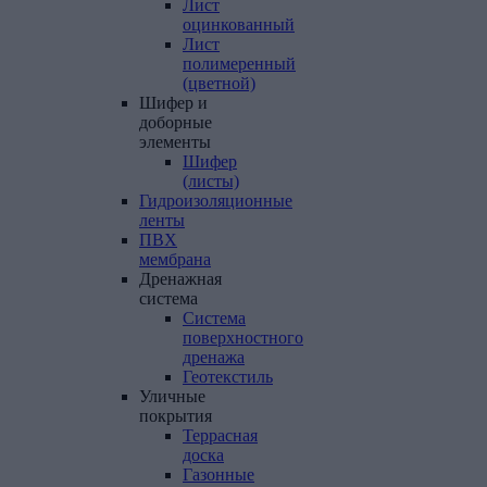
Лист
оцинкованный
Лист
полимеренный
(цветной)
Шифер
и
доборные
элементы
Шифер
(листы)
Гидроизоляционные
ленты
ПВХ
мембрана
Дренажная
система
Система
поверхностного
дренажа
Геотекстиль
Уличные
покрытия
Террасная
доска
Газонные