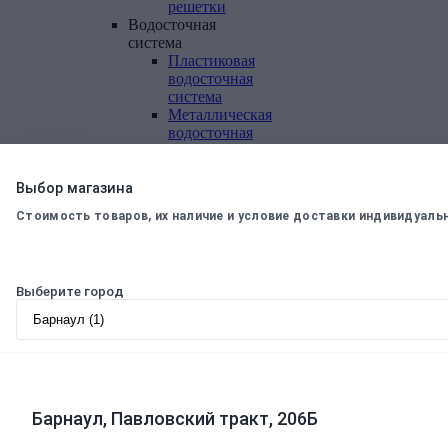
решетки
Водосточная
система
Пластиковая
водосточная
система
Металлическая
водосточная
система
Фасадная
плитка,
Выбор магазина
комплектующие
Стоимость товаров, их наличие и условие доставки индивидуаль
Фасадная
плитка
Комплектующие
к
Выберите город
фасадной
плитке
Комплектующие
для
вентилируемых
фасадов
Барнаул, Павловский тракт, 206Б
Теплоизоляционные