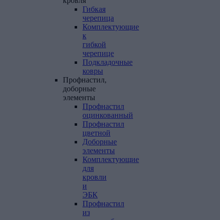
кровля
Гибкая
черепица
Комплектующие
к
гибкой
черепице
Подкладочные
ковры
Профнастил,
доборные
элементы
Профнастил
оцинкованный
Профнастил
цветной
Доборные
элементы
Комплектующие
для
кровли
и
ЭБК
Профнастил
из