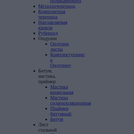
поликарбоната
Металлочерепица
Композитная
черепица
Наплавляемая
кровля
Рубероид
Ондулин
Ондулин
листы
Комплектующие
к
Ондулину
Битум,
мастика,
праймер
Мастика
кровельная
Мастика
гидроизоляционная
Праймер
битумный
Битум
Лист
стальной