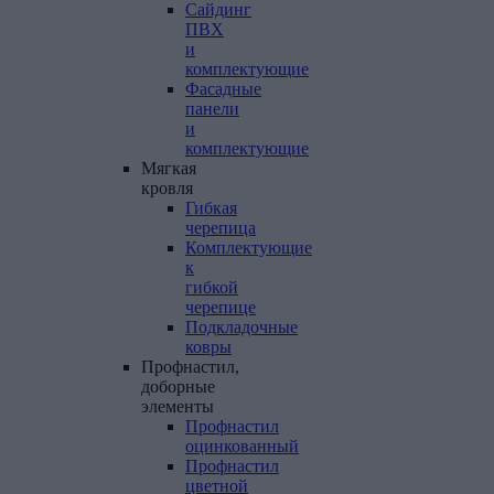
Сайдинг
ПВХ
и
комплектующие
Фасадные
панели
и
комплектующие
Мягкая
кровля
Гибкая
черепица
Комплектующие
к
гибкой
черепице
Подкладочные
ковры
Профнастил,
доборные
элементы
Профнастил
оцинкованный
Профнастил
цветной