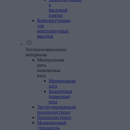
к
фасадной
плитке
Комплектующие
для
вентилируемых
фасадов
Теплоизоляционные
материалы
Минеральная
вата,
базальтовая
вата
Минеральная
вата
Базальтовая
(каменная)
вата
Экструдированный
пенополистирол
Пенополистирол
Межвенцовый
утеплитель