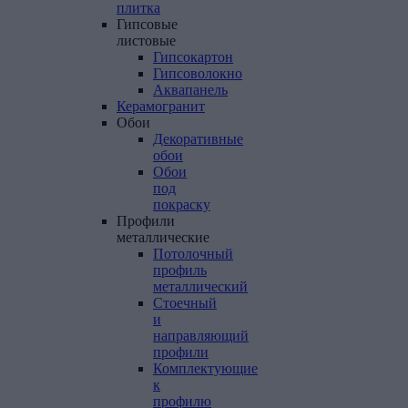
плитка
Гипсовые
листовые
Гипсокартон
Гипсоволокно
Аквапанель
Керамогранит
Обои
Декоративные
обои
Обои
под
покраску
Профили
металлические
Потолочный
профиль
металлический
Стоечный
и
направляющий
профили
Комплектующие
к
профилю