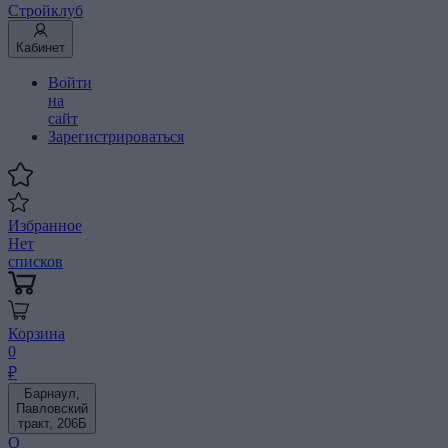
Стройклуб
Кабинет
Войти
на
сайт
Зарегистрироваться
Избранное
Нет
списков
Корзина
0
₽
Барнаул,
Павловский
тракт, 206Б
О