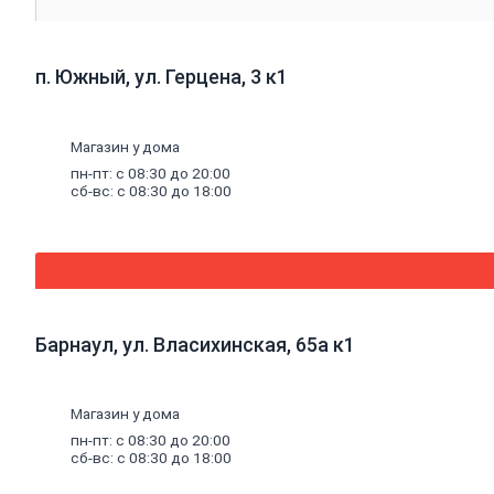
Ламинат
Плитка
ПВХ,
п. Южный, ул. Герцена, 3 к1
ламинат
виниловый
SPC
Коврики
Магазин у дома
придверные
пн-пт: с 08:30 до 20:00
Комплектующие
сб-вс: с 08:30 до 18:00
к
напольным
покрытиям
Плинтус,
комплектующие
к
плинтусу
Щетинистое
Барнаул, ул. Власихинская, 65а к1
покрытие
Подложка
под
напольные
Магазин у дома
покрытия
пн-пт: с 08:30 до 20:00
Линолеум
сб-вс: с 08:30 до 18:00
характеристика
Ковролин