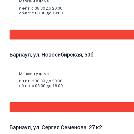
Магазин у дома
Погонажные
пн-пт: с 08:30 до 20:00
изделия
сб-вс: с 08:30 до 18:00
Брус
Брусок
Доска
обрезная
Лакокрасочные
материалы,
Барнаул, ул. Новосибирская, 50б
пены,
герметики
Эмали
Эмали
Магазин у дома
универсальные
пн-пт: с 08:30 до 20:00
Эмали
сб-вс: с 08:30 до 18:00
для
пола
Эмали
антикоррозионные
Специальные
эмали
Эмали
для
Барнаул, ул. Сергея Семенова, 27 к2
радиаторов