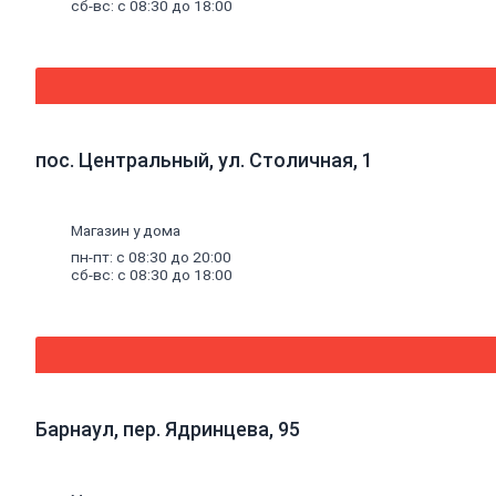
комплектующие
сб-вс: с 08:30 до 18:00
к
панелям
Стеновые
панели
SPC
Уголки
пластиковые
пос. Центральный, ул. Столичная, 1
Рулонные
шторы
Мозаика
Серпянки,
Магазин у дома
сетки,
пн-пт: с 08:30 до 20:00
ленты
сб-вс: с 08:30 до 18:00
Древесные
материалы
Древесно-плитные
материалы
ОСП
ДВП
Барнаул, пер. Ядринцева, 95
Фанера
ДСП
ЦСП
Пиломатериал