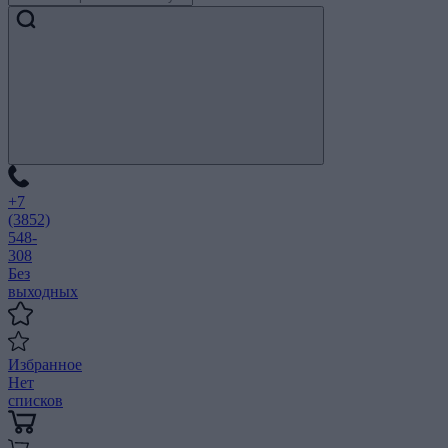
+7
(3852)
548-
308
Без
выходных
Избранное
Нет
списков