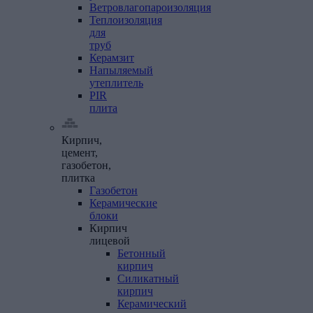
Ветровлагопароизоляция
Теплоизоляция
для
труб
Керамзит
Напыляемый
утеплитель
PIR
плита
Кирпич,
цемент,
газобетон,
плитка
Газобетон
Керамические
блоки
Кирпич
лицевой
Бетонный
кирпич
Силикатный
кирпич
Керамический