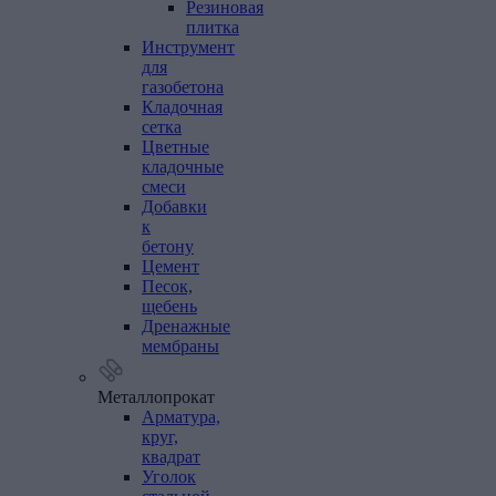
Резиновая
плитка
Инструмент
для
газобетона
Кладочная
сетка
Цветные
кладочные
смеси
Добавки
к
бетону
Цемент
Песок,
щебень
Дренажные
мембраны
Металлопрокат
Арматура,
круг,
квадрат
Уголок