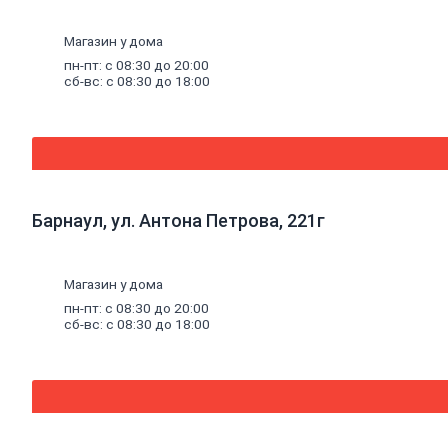
Эмали
аэрозольные
Магазин у дома
Краска
водная
пн-пт: с 08:30 до 20:00
Краска
сб-вс: с 08:30 до 18:00
для
потолков
Краска
для
стен
Краска
специальная
Барнаул, ул. Антона Петрова, 221г
Краска
фасадная
Краска
масляная
Магазин у дома
Герметики
пн-пт: с 08:30 до 20:00
Акриловый
сб-вс: с 08:30 до 18:00
герметик
Силиконовый
универсальный
герметик
Силиконовый
санитарный
герметик