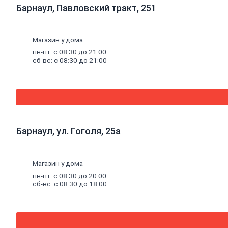
Термостойкий
Барнаул, Павловский тракт, 251
герметик
Специальный
герметик
Магазин у дома
Пена
монтажная
пн-пт: с 08:30 до 21:00
и
сб-вс: с 08:30 до 21:00
очистители
Пена
монтажная
Очиститель
пены
Клей
Жидкие
Барнаул, ул. Гоголя, 25а
гвозди
Клей
универсальный
Клей
Магазин у дома
обойный
пн-пт: с 08:30 до 20:00
Клей
сб-вс: с 08:30 до 18:00
специальный
Составы
для
дерева
и