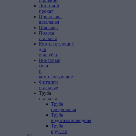
стальной
Листовой
прокат
Проволока
вязальная
Швеллер
Полоса
стальная
Комплектующие
для
опалубки
Винтовые
сваи
и
комплектующие
Фитинги
стальные
Труба
стальная
Труба
профильная
Труба
водогазопроводная
Труба
круглая