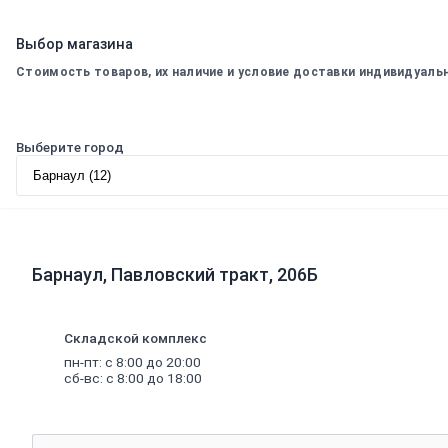
для
дверей
Выбор магазина
Окна,
откосы
Стоимость товаров, их наличие и условие доставки индивидуаль
и
подоконники
Откосы
и
Выберите город
подоконники
Москитные
сетки
и
комплектующие
для
окон
Барнаул, Павловский тракт, 206Б
Деревянные
окна
Пластиковые
окна
Складской комплекс
Уплотнители
пн-пт: с 8:00 до 20:00
для
сб-вс: с 8:00 до 18:00
окон
Напольные
покрытия
Линолеум