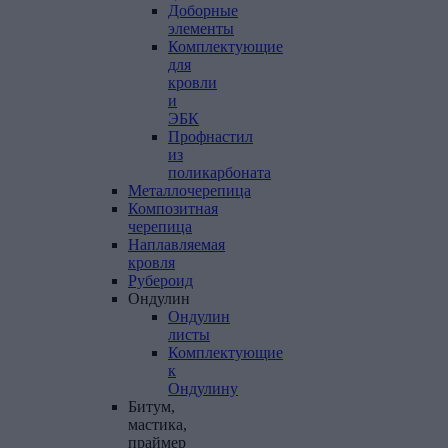
Доборные
элементы
Комплектующие
для
кровли
и
ЭБК
Профнастил
из
поликарбоната
Металлочерепица
Композитная
черепица
Наплавляемая
кровля
Рубероид
Ондулин
Ондулин
листы
Комплектующие
к
Ондулину
Битум,
мастика,
праймер