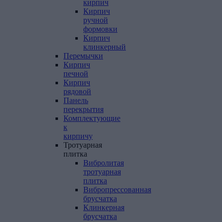
кирпич
Кирпич
ручной
формовки
Кирпич
клинкерный
Перемычки
Кирпич
печной
Кирпич
рядовой
Панель
перекрытия
Комплектующие
к
кирпичу
Тротуарная
плитка
Вибролитая
тротуарная
плитка
Вибропрессованная
брусчатка
Клинкерная
брусчатка