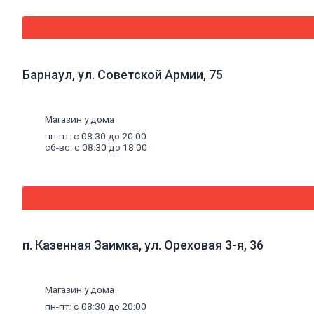
Порожки
Потолок
Плитка
потолочная
Потолок
Барнаул, ул. Советской Армии, 75
подвесной
Карнизы
для
штор
Магазин у дома
Комплектующие
пн-пт: с 08:30 до 20:00
для
сб-вс: с 08:30 до 18:00
карнизов
Плинтус,
розетки
потолочные
Стеновые
панели
Панели
МДФ,
п. Казенная Заимка, ул. Ореховая 3-я, 36
комплектующие
к
панелям
Панели
Магазин у дома
ПВХ,
пн-пт: с 08:30 до 20:00