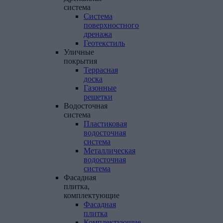
система
Система
поверхностного
дренажа
Геотекстиль
Уличные
покрытия
Террасная
доска
Газонные
решетки
Водосточная
система
Пластиковая
водосточная
система
Металлическая
водосточная
система
Фасадная
плитка,
комплектующие
Фасадная
плитка
Комплектующие