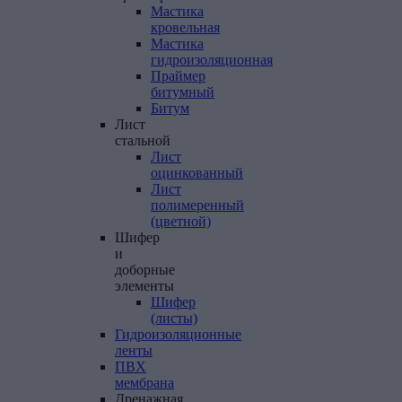
Мастика
кровельная
Мастика
гидроизоляционная
Праймер
битумный
Битум
Лист
стальной
Лист
оцинкованный
Лист
полимеренный
(цветной)
Шифер
и
доборные
элементы
Шифер
(листы)
Гидроизоляционные
ленты
ПВХ
мембрана
Дренажная