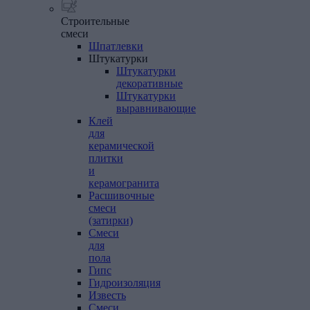
Строительные
смеси
Шпатлевки
Штукатурки
Штукатурки
декоративные
Штукатурки
выравнивающие
Клей
для
керамической
плитки
и
керамогранита
Расшивочные
смеси
(затирки)
Смеси
для
пола
Гипс
Гидроизоляция
Известь
Смеси