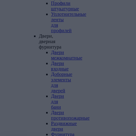
Профили
штукатурные
Уплотнительные
ленты
для
профилей
Двери,
дверная
фурнитура
Двери
межкомнатные
Двери
входные
Доборные
элементы
для
дверей
Двери
для
бани
Двери
противопожарные
Раздвижные
двери
Фурнитура