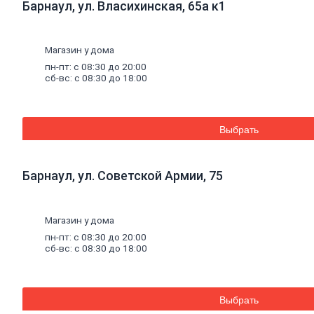
Барнаул, ул. Власихинская, 65а к1
плитка
Газобетон
Керамические
блоки
Магазин у дома
Кирпич
пн-пт: с 08:30 до 20:00
лицевой
сб-вс: с 08:30 до 18:00
Бетонный
кирпич
Силикатный
кирпич
Выбрать
Керамический
кирпич
Кирпич
ручной
Барнаул, ул. Советской Армии, 75
формовки
Кирпич
клинкерный
Магазин у дома
Перемычки
Кирпич
пн-пт: с 08:30 до 20:00
печной
сб-вс: с 08:30 до 18:00
Кирпич
рядовой
Панель
перекрытия
Выбрать
Комплектующие