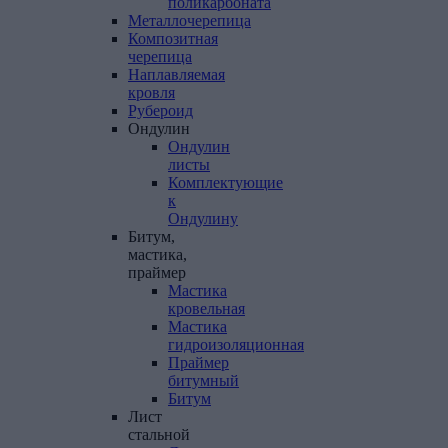
поликарбоната
Металлочерепица
Композитная
черепица
Наплавляемая
кровля
Рубероид
Ондулин
Ондулин
листы
Комплектующие
к
Ондулину
Битум,
мастика,
праймер
Мастика
кровельная
Мастика
гидроизоляционная
Праймер
битумный
Битум
Лист
стальной