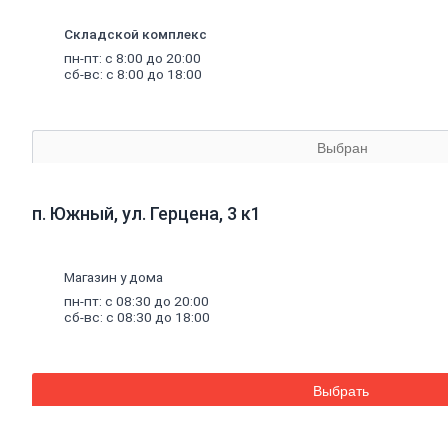
материалы
Минеральная
Складской комплекс
вата,
базальтовая
пн-пт: с 8:00 до 20:00
вата
сб-вс: с 8:00 до 18:00
Минеральная
вата
Базальтовая
(каменная)
Выбран
вата
Экструдированный
пенополистирол
п. Южный, ул. Герцена, 3 к1
Пенополистирол
Межвенцовый
утеплитель
Ветровлагопароизоляция
Магазин у дома
Теплоизоляция
пн-пт: с 08:30 до 20:00
для
труб
сб-вс: с 08:30 до 18:00
Керамзит
Напыляемый
утеплитель
PIR
плита
Выбрать
Кирпич,
цемент,
газобетон,