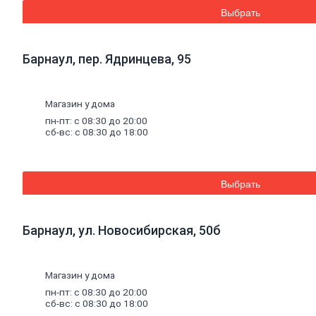
Дренажные
Выбрать
мембраны
Металлопрокат
Барнаул, пер. Ядринцева, 95
Арматура,
круг,
квадрат
Магазин у дома
Уголок
стальной
пн-пт: с 08:30 до 20:00
сб-вс: с 08:30 до 18:00
Листовой
прокат
Проволока
вязальная
Швеллер
Выбрать
Полоса
стальная
Комплектующие
Барнаул, ул. Новосибирская, 50б
для
опалубки
Винтовые
сваи
и
Магазин у дома
комплектующие
пн-пт: с 08:30 до 20:00
Фитинги
сб-вс: с 08:30 до 18:00
стальные