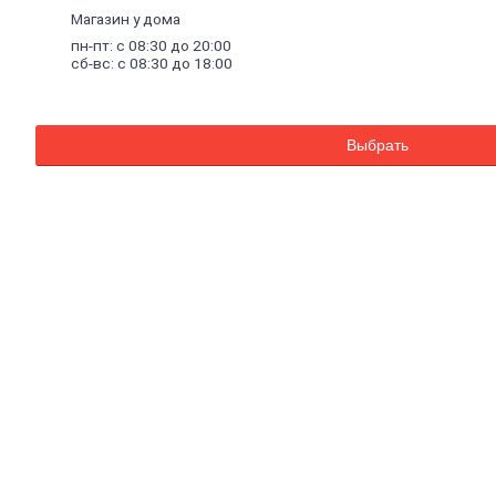
Внутренняя
Магазин у дома
отделка
пн-пт: с 08:30 до 20:00
Керамическая
сб-вс: с 08:30 до 18:00
плитка
Гипсовые
листовые
Гипсокартон
Выбрать
Гипсоволокно
Аквапанель
Керамогранит
Обои
Декоративные
обои
Обои
под
покраску
Профили
металлические
Потолочный
профиль
металлический
Стоечный
и
направляющий