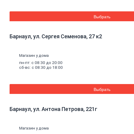
Труба
стальная
Труба
Выбрать
профильная
Труба
водогазопроводная
Труба
Барнаул, ул. Сергея Семенова, 27 к2
круглая
Строительные
Магазин у дома
смеси
пн-пт: с 08:30 до 20:00
Шпатлевки
сб-вс: с 08:30 до 18:00
Штукатурки
Штукатурки
декоративные
Штукатурки
Выбрать
выравнивающие
Клей
для
керамической
Барнаул, ул. Антона Петрова, 221г
плитки
и
керамогранита
Расшивочные
смеси
Магазин у дома
(затирки)