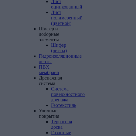
Лист
оцинкованный
Лист
полимеренный
(цветной)
Шифер
и
доборные
элементы
Шифер
(листы)
Гидроизоляционные
ленты
ПВХ
мембрана
Дренажная
система
Система
поверхностного
дренажа
Геотекстиль
Уличные
покрытия
Террасная
доска
Газонные