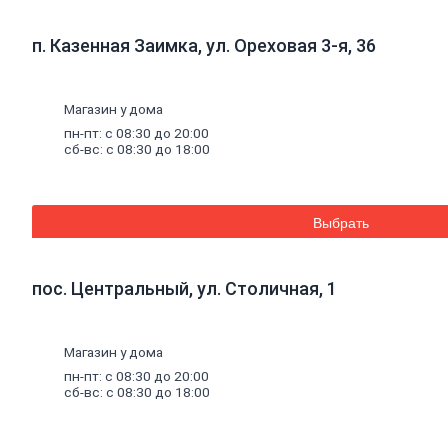
к
кирпичу
Тротуарная
п. Казенная Заимка, ул. Ореховая 3-я, 36
плитка
Вибролитая
тротуарная
плитка
Магазин у дома
Вибропрессованная
пн-пт: с 08:30 до 20:00
брусчатка
сб-вс: с 08:30 до 18:00
Клинкерная
брусчатка
Резиновая
плитка
Выбрать
Инструмент
для
газобетона
Кладочная
пос. Центральный, ул. Столичная, 1
сетка
Цветные
кладочные
Магазин у дома
смеси
Добавки
к
пн-пт: с 08:30 до 20:00
бетону
сб-вс: с 08:30 до 18:00
Цемент
Песок,
щебень