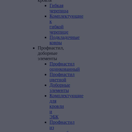
кровля
Гибкая
черепица
Комплектующие
к
гибкой
черепице
Подкладочные
ковры
Профнастил,
доборные
элементы
Профнастил
оцинкованный
Профнастил
цветной
Доборные
элементы
Комплектующие
для
кровли
и
ЭБК
Профнастил
из