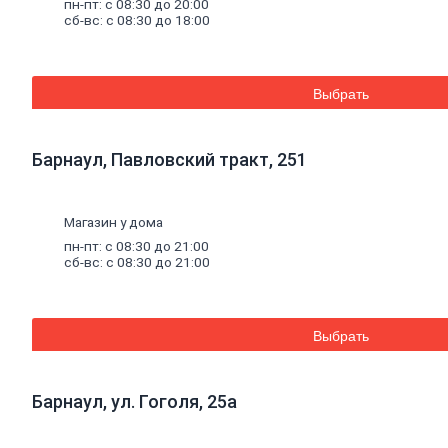
пн-пт: с 08:30 до 20:00
Смеси
для
сб-вс: с 08:30 до 18:00
пола
Гипс
Гидроизоляция
Известь
Смеси
для
Выбрать
теплоизоляции
Кладочные
и
Барнаул, Павловский тракт, 251
монтажные
смеси
Кладочные
смеси
Магазин у дома
для
пн-пт: с 08:30 до 21:00
бетона
сб-вс: с 08:30 до 21:00
и
кирпича
Кладочные
смеси
Выбрать
для
ячеистого
бетона
Барнаул, ул. Гоголя, 25а
Огнеупорные
кладочные
смеси