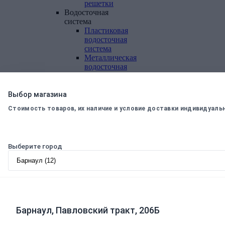
решетки
Водосточная
система
Пластиковая
водосточная
система
Металлическая
водосточная
система
Фасадная
плитка,
Выбор магазина
комплектующие
Стоимость товаров, их наличие и условие доставки индивидуаль
Фасадная
плитка
Комплектующие
к
Выберите город
фасадной
плитке
Комплектующие
для
вентилируемых
фасадов
Барнаул, Павловский тракт, 206Б
Теплоизоляционные