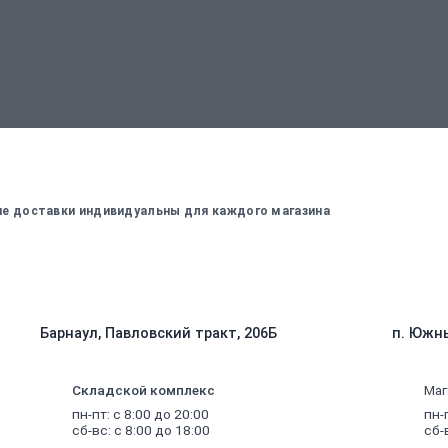
вержденный менеджером
Для оплаты заказа - введите данные, ко
вие доставки индивидуальны для каждого магазина
Барнаул, Павловский тракт, 206Б
п. Южны
Складской комплекс
Маг
пн-пт: с 8:00 до 20:00
пн-
сб-вс: с 8:00 до 18:00
сб-