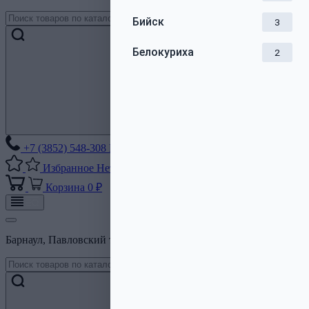
Бийск
3
Белокуриха
2
+7 (3852) 548-308
Без выходных
Избранное
Нет списков
Корзина
0 ₽
Барнаул, Павловский тракт, 206Б