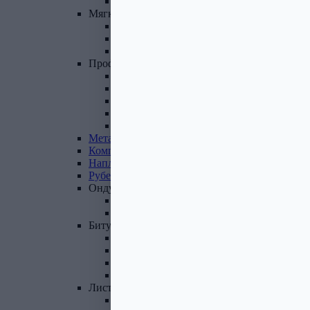
Фасадные панели и комплектующие
Мягкая
кровля
Гибкая черепица
Комплектующие к гибкой черепице
Подкладочные ковры
Профнастил,
доборные
элементы
Профнастил оцинкованный
Профнастил цветной
Доборные элементы
Комплектующие для кровли и ЭБК
Профнастил из поликарбоната
Металлочерепица
Композитная
черепица
Наплавляемая
кровля
Рубероид
Ондулин
Ондулин листы
Комплектующие к Ондулину
Битум,
мастика,
праймер
Мастика кровельная
Мастика гидроизоляционная
Праймер битумный
Битум
Лист
стальной
Лист оцинкованный