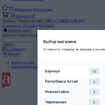
Избранное
Нет списков
Корзина
0 ₽
+7 (3852) 548-333
Барнаул,
Павловский тракт, 206Б
О компании
Доставка
Магазины
Оплатить заказ
Здесь вы можете оплатить электронным способом заказ, подт
Номер телефона
Выбор магазина
Найти
Стройклуб
Стоимость товаров, их наличие и усло
Кабинет
Войти на сайт
Зарегистрироваться
Барнаул
12
Республика Алтай
2
Новоалтайск
3
Черепаново
2