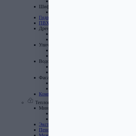
Лист полимеренный (цветной)
Шифер
и
доборные
элементы
Шифер (листы)
Гидроизоляционные
ленты
ПВХ
мембрана
Дренажная
система
Система поверхностного дренажа
Геотекстиль
Уличные
покрытия
Террасная доска
Газонные решетки
Водосточная
система
Пластиковая водосточная система
Металлическая водосточная система
Фасадная
плитка,
комплектующие
Фасадная плитка
Комплектующие к фасадной плитке
Комплектующие
для
вентилируемых
фасадов
Теплоизоляционные материалы
Минеральная
вата,
базальтовая
вата
Минеральная вата
Базальтовая (каменная) вата
Экструдированный
пенополистирол
Пенополистирол
Межвенцовый
утеплитель