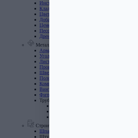
Инструмент
для
газобетона
Кладочная
сетка
Цветные
кладочные
смеси
Добавки
к
бетону
Цемент
Песок,
щебень
Дренажные
мембраны
Металлопрокат
Арматура,
круг,
квадрат
Уголок
стальной
Листовой
прокат
Проволока
вязальная
Швеллер
Полоса
стальная
Комплектующие
для
опалубки
Винтовые
сваи
и
комплектующие
Фитинги
стальные
Труба
стальная
Труба профильная
Труба водогазопроводная
Труба круглая
Строительные смеси
Шпатлевки
Штукатурки