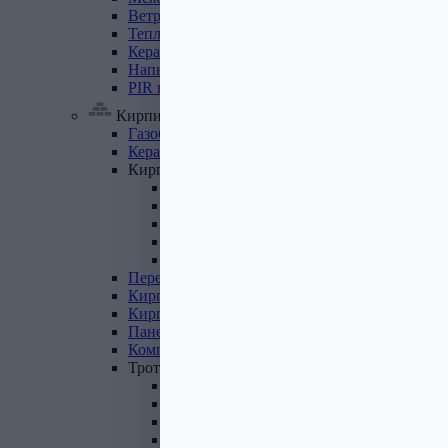
Ветровлагопароизоляция
Теплоизоляция
для
труб
Керамзит
Напыляемый
утеплитель
PIR
плита
Кирпич, цемент, газобетон, плитка
Газобетон
Керамические
блоки
Кирпич
лицевой
Бетонный кирпич
Силикатный кирпич
Керамический кирпич
Кирпич ручной формовки
Кирпич клинкерный
Перемычки
Кирпич
печной
Кирпич
рядовой
Панель
перекрытия
Комплектующие
к
кирпичу
Тротуарная
плитка
Вибролитая тротуарная плитка
Вибропрессованная брусчатка
Клинкерная брусчатка
Резиновая плитка