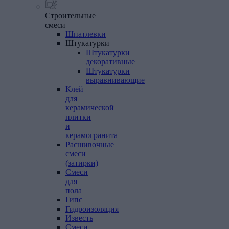
Строительные
смеси
Шпатлевки
Штукатурки
Штукатурки
декоративные
Штукатурки
выравнивающие
Клей
для
керамической
плитки
и
керамогранита
Расшивочные
смеси
(затирки)
Смеси
для
пола
Гипс
Гидроизоляция
Известь
Смеси