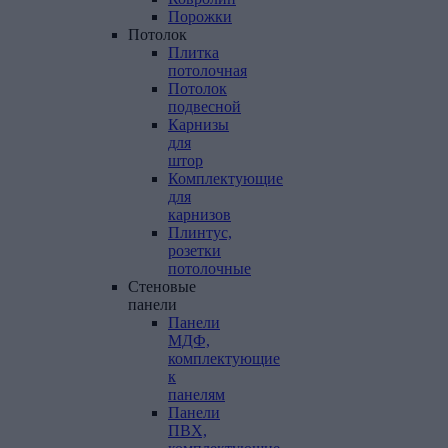
Порожки
Потолок
Плитка
потолочная
Потолок
подвесной
Карнизы
для
штор
Комплектующие
для
карнизов
Плинтус,
розетки
потолочные
Стеновые
панели
Панели
МДФ,
комплектующие
к
панелям
Панели
ПВХ,