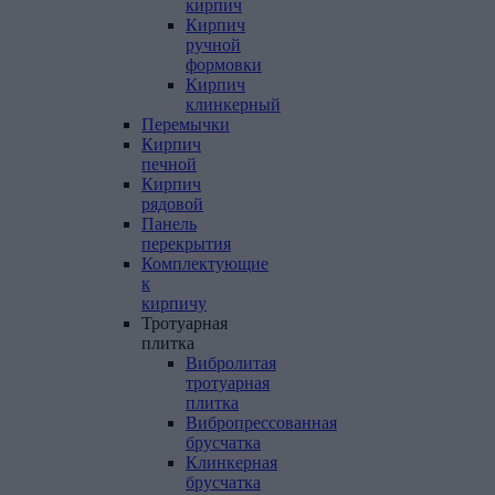
кирпич
Кирпич
ручной
формовки
Кирпич
клинкерный
Перемычки
Кирпич
печной
Кирпич
рядовой
Панель
перекрытия
Комплектующие
к
кирпичу
Тротуарная
плитка
Вибролитая
тротуарная
плитка
Вибропрессованная
брусчатка
Клинкерная
брусчатка