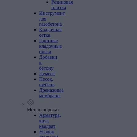
Резиновая
плитка
Инструмент
для
газобетона
Кладочная
сетка
Цветные
кладочные
смеси
Добавки
к
бетону
Цемент
Песок,
щебень
Дренажные
мембраны
Металлопрокат
Арматура,
круг,
квадрат
Уголок