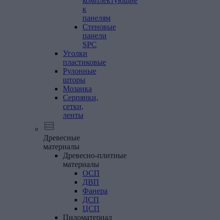
комплектующие
к
панелям
Стеновые
панели
SPC
Уголки
пластиковые
Рулонные
шторы
Мозаика
Серпянки,
сетки,
ленты
Древесные
материалы
Древесно-плитные
материалы
ОСП
ДВП
Фанера
ДСП
ЦСП
Пиломатериал