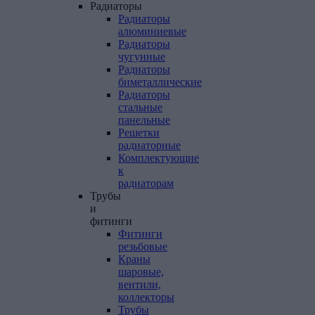
Радиаторы
Радиаторы
алюминиевые
Радиаторы
чугунные
Радиаторы
биметаллические
Радиаторы
стальные
панельные
Решетки
радиаторные
Комплектующие
к
радиаторам
Трубы
и
фитинги
Фитинги
резьбовые
Краны
шаровые,
вентили,
коллекторы
Трубы