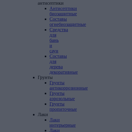
антисептики
Антисептики
биозащитные
Составы
огнебиозащитные
Средства
для
бань
и
саун
Составы
для
дерева
декоративные
Грунты
Грунты
антикоррозионные
Грунты
аэрозольные
Грунты
пропиточные
Лаки
Лаки
интерьерные
Лаки