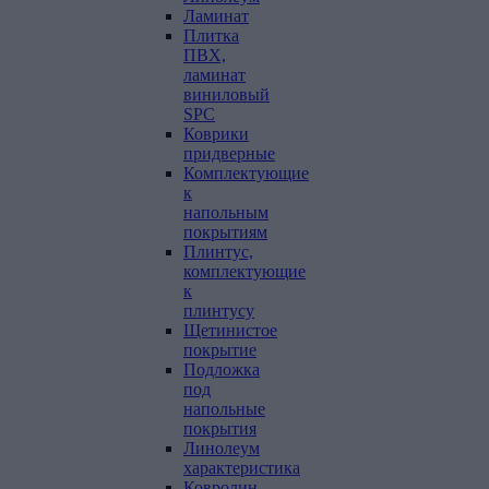
Ламинат
Плитка
ПВХ,
ламинат
виниловый
SPC
Коврики
придверные
Комплектующие
к
напольным
покрытиям
Плинтус,
комплектующие
к
плинтусу
Щетинистое
покрытие
Подложка
под
напольные
покрытия
Линолеум
характеристика
Ковролин