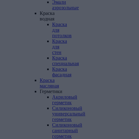
Эмали
аэрозольные
Краска
водная
Краска
для
потолков
Краска
для
стен
Краска
специальная
Краска
фасадная
Краска
масляная
Герметики
Акриловый
герметик
Силиконовый
универсальный
герметик
Силиконовый
санитарный
герметик