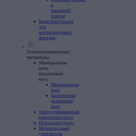
к
фасадной
плитке
Комплектующие
для
вентилируемых
фасадов
Теплоизоляционные
материалы
Минеральная
вата,
базальтовая
вата
Минеральная
вата
Базальтовая
(каменная)
вата
Экструдированный
пенополистирол
Пенополистирол
Межвенцовый
утеплитель