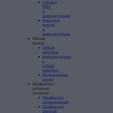
Сайдинг
ПВХ
и
комплектующие
Фасадные
панели
и
комплектующие
Мягкая
кровля
Гибкая
черепица
Комплектующие
к
гибкой
черепице
Подкладочные
ковры
Профнастил,
доборные
элементы
Профнастил
оцинкованный
Профнастил
цветной