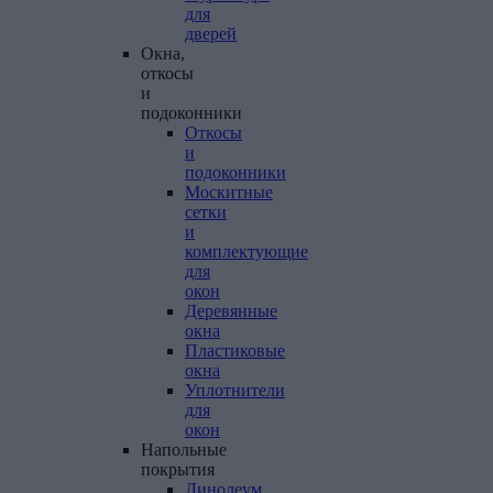
для
дверей
Окна,
откосы
и
подоконники
Откосы
и
подоконники
Москитные
сетки
и
комплектующие
для
окон
Деревянные
окна
Пластиковые
окна
Уплотнители
для
окон
Напольные
покрытия
Линолеум