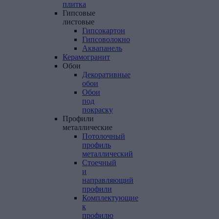
плитка
Гипсовые
листовые
Гипсокартон
Гипсоволокно
Аквапанель
Керамогранит
Обои
Декоративные
обои
Обои
под
покраску
Профили
металлические
Потолочный
профиль
металлический
Стоечный
и
направляющий
профили
Комплектующие
к
профилю