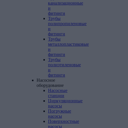
канализационные
и
фитинги
Трубы
полипропиленовые
и
фитинги
Трубы
металлопластиковые
и
фитинги
Трубы
полиэтиленовые
и
фитинги
Насосное
оборудование
Насосные
станции
Циркуляционные
насосы
Погружные
насосы
Поверхностные
насосы