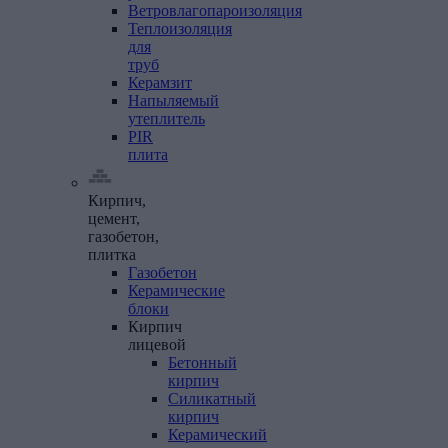
Ветровлагопароизоляция
Теплоизоляция
для
труб
Керамзит
Напыляемый
утеплитель
PIR
плита
Кирпич,
цемент,
газобетон,
плитка
Газобетон
Керамические
блоки
Кирпич
лицевой
Бетонный
кирпич
Силикатный
кирпич
Керамический