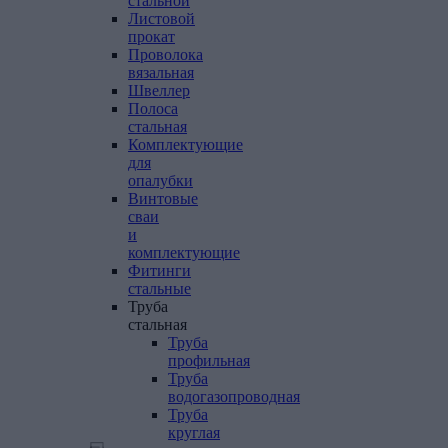
стальной
Листовой
прокат
Проволока
вязальная
Швеллер
Полоса
стальная
Комплектующие
для
опалубки
Винтовые
сваи
и
комплектующие
Фитинги
стальные
Труба
стальная
Труба
профильная
Труба
водогазопроводная
Труба
круглая