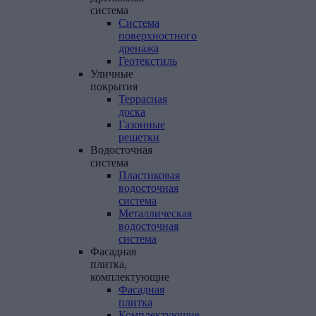
система
Система
поверхностного
дренажа
Геотекстиль
Уличные
покрытия
Террасная
доска
Газонные
решетки
Водосточная
система
Пластиковая
водосточная
система
Металлическая
водосточная
система
Фасадная
плитка,
комплектующие
Фасадная
плитка
Комплектующие