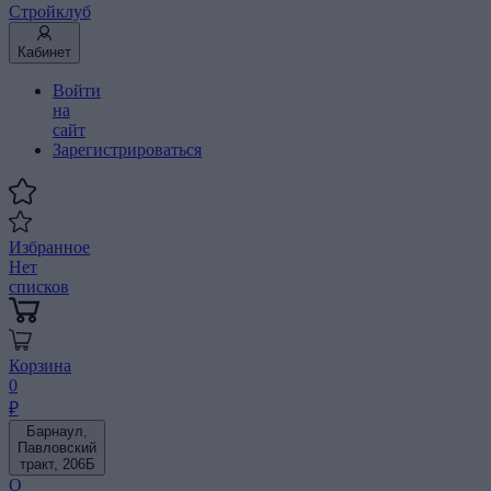
Стройклуб
Кабинет
Войти
на
сайт
Зарегистрироваться
Избранное
Нет
списков
Корзина
0
₽
Барнаул,
Павловский
тракт, 206Б
О