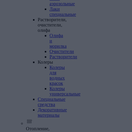
аэрозольные
Лаки
специальные
Растворители,
очистители,
олифа
Олифа
и
морилка
Очистители
Растворители
Колеры
Колеры
для
водных
красок
Колеры
универсальные
Специальные
средства
Декоративные
материалы
Отопление,