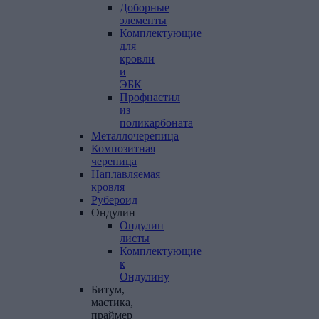
Доборные
элементы
Комплектующие
для
кровли
и
ЭБК
Профнастил
из
поликарбоната
Металлочерепица
Композитная
черепица
Наплавляемая
кровля
Рубероид
Ондулин
Ондулин
листы
Комплектующие
к
Ондулину
Битум,
мастика,
праймер