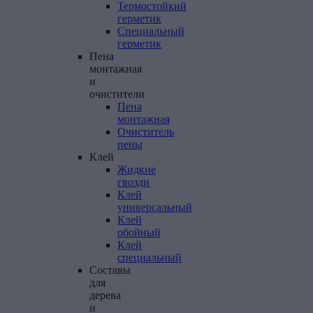
Термостойкий
герметик
Специальный
герметик
Пена
монтажная
и
очистители
Пена
монтажная
Очиститель
пены
Клей
Жидкие
гвозди
Клей
универсальный
Клей
обойный
Клей
специальный
Составы
для
дерева
и