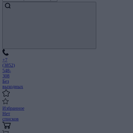
+7
(3852)
548-
308
Без
выходных
Избранное
Нет
списков