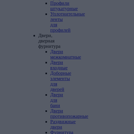
Профили
штукатурные
Уплотнительные
ленты
для
профилей
Двери,
дверная
фурнитура
Двери
межкомнатные
Двери
входные
Доборные
элементы
для
дверей
Двери
для
бани
Двери
противопожарные
Раздвижные
двери
Фурнитура