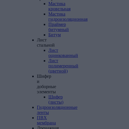
Мастика
кровельная
Мастика
гидроизоляционная
Праймер
битумный
Битум
Лист
стальной
Лист
оцинкованный
Лист
полимеренный
(цветной)
Шифер
и
доборные
элементы
Шифер
(листы)
Гидроизоляционные
ленты
ПВХ
мембрана
Дренажная