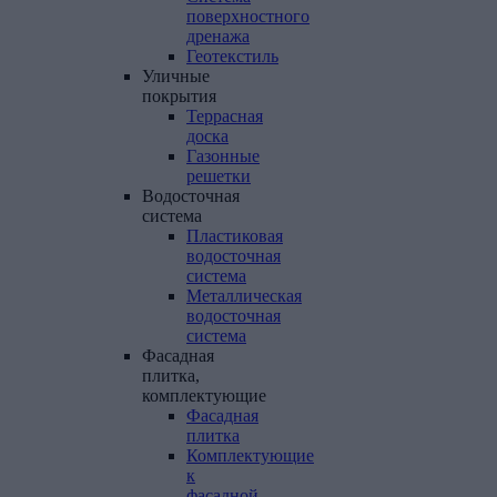
поверхностного
дренажа
Геотекстиль
Уличные
покрытия
Террасная
доска
Газонные
решетки
Водосточная
система
Пластиковая
водосточная
система
Металлическая
водосточная
система
Фасадная
плитка,
комплектующие
Фасадная
плитка
Комплектующие
к
фасадной