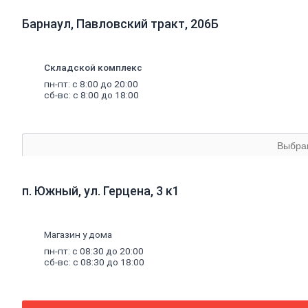
прокат
Проволока
Барнаул, Павловский тракт, 206Б
вязальная
Швеллер
Полоса
стальная
Складской комплекс
Комплектующие
пн-пт: с 8:00 до 20:00
для
сб-вс: с 8:00 до 18:00
опалубки
Винтовые
сваи
и
Выбра
комплектующие
Фитинги
стальные
Труба
п. Южный, ул. Герцена, 3 к1
стальная
Труба
профильная
Магазин у дома
Труба
водогазопроводная
пн-пт: с 08:30 до 20:00
Труба
сб-вс: с 08:30 до 18:00
круглая
Строительные