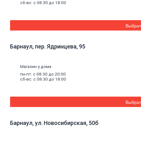
листовые
сб-вс: с 08:30 до 18:00
Гипсокартон
Гипсоволокно
Аквапанель
Керамогранит
Выбрат
Обои
Декоративные
обои
Барнаул, пер. Ядринцева, 95
Обои
под
покраску
Профили
Магазин у дома
металлические
пн-пт: с 08:30 до 20:00
Потолочный
сб-вс: с 08:30 до 18:00
профиль
металлический
Стоечный
и
Выбрат
направляющий
профили
Комплектующие
к
Барнаул, ул. Новосибирская, 50б
профилю
Профили
штукатурные