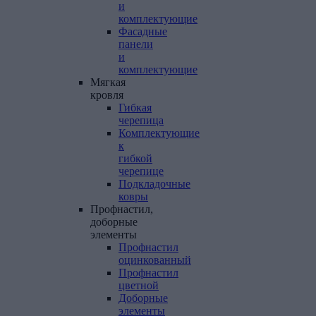
и
комплектующие
Фасадные
панели
и
комплектующие
Мягкая
кровля
Гибкая
черепица
Комплектующие
к
гибкой
черепице
Подкладочные
ковры
Профнастил,
доборные
элементы
Профнастил
оцинкованный
Профнастил
цветной
Доборные
элементы