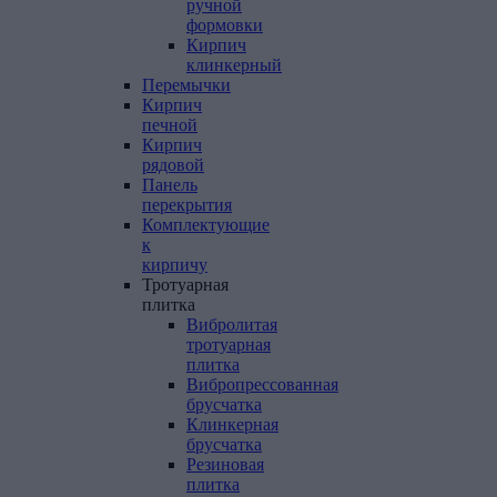
ручной
формовки
Кирпич
клинкерный
Перемычки
Кирпич
печной
Кирпич
рядовой
Панель
перекрытия
Комплектующие
к
кирпичу
Тротуарная
плитка
Вибролитая
тротуарная
плитка
Вибропрессованная
брусчатка
Клинкерная
брусчатка
Резиновая
плитка