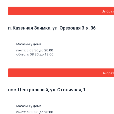
Кладочные
и
Выбрат
монтажные
смеси
Кладочные
смеси
п. Казенная Заимка, ул. Ореховая 3-я, 36
для
бетона
и
Магазин у дома
кирпича
Кладочные
пн-пт: с 08:30 до 20:00
смеси
сб-вс: с 08:30 до 18:00
для
ячеистого
бетона
Огнеупорные
Выбрат
кладочные
смеси
пос. Центральный, ул. Столичная, 1
Внутренняя
отделка
Керамическая
Магазин у дома
плитка
Гипсовые
пн-пт: с 08:30 до 20:00