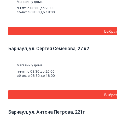
Магазин у дома
Уплотнительные
ленты
пн-пт: с 08:30 до 20:00
сб-вс: с 08:30 до 18:00
для
профилей
Двери,
дверная
фурнитура
Выбрат
Двери
межкомнатные
Двери
Барнаул, ул. Сергея Семенова, 27 к2
входные
Доборные
элементы
для
Магазин у дома
дверей
пн-пт: с 08:30 до 20:00
Двери
сб-вс: с 08:30 до 18:00
для
бани
Двери
противопожарные
Выбрат
Раздвижные
двери
Фурнитура
для
Барнаул, ул. Антона Петрова, 221г
дверей