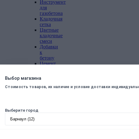
Инструмент
для
газобетона
Кладочная
сетка
Цветные
кладочные
смеси
Добавки
к
бетону
Цемент
Песок,
щебень
Выбор магазина
Дренажные
мембраны
Стоимость товаров, их наличие и условие доставки индивидуаль
Металлопрокат
Арматура,
Выберите город
круг,
квадрат
Уголок
стальной
Листовой