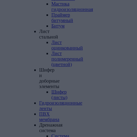
Мастика
гидроизоляционная
Праймер
битумный
Битум
Лист
стальной
Лист
оцинкованный
Лист
полимеренный
(цветной)
Шифер
и
доборные
элементы
Шифер
(листы)
Гидроизоляционные
ленты
ПВХ
мембрана
Дренажная
система
Система