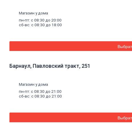
Окна,
откосы
Магазин у дома
и
подоконники
пн-пт: с 08:30 до 20:00
сб-вс: с 08:30 до 18:00
Откосы
и
подоконники
Москитные
сетки
Выбрат
и
комплектующие
для
Барнаул, Павловский тракт, 251
окон
Деревянные
окна
Пластиковые
Магазин у дома
окна
пн-пт: с 08:30 до 21:00
Уплотнители
сб-вс: с 08:30 до 21:00
для
окон
Напольные
покрытия
Выбрат
Линолеум
Ламинат
Плитка