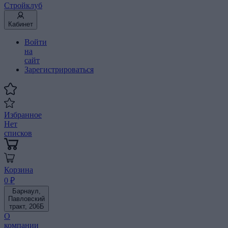
Стройклуб
Кабинет
Войти
на
сайт
Зарегистрироваться
Избранное
Нет
списков
Корзина
0 ₽
Барнаул,
Павловский
тракт, 206Б
О
компании