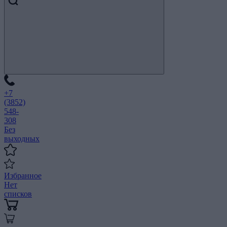
+7
(3852)
548-
308
Без
выходных
Избранное
Нет
списков