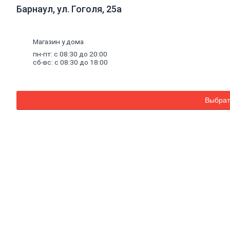
ПВХ,
Барнаул, ул. Гоголя, 25а
ламинат
виниловый
SPC
Магазин у дома
Коврики
придверные
пн-пт: с 08:30 до 20:00
сб-вс: с 08:30 до 18:00
Комплектующие
к
напольным
покрытиям
Плинтус,
Выбрат
комплектующие
к
плинтусу
Щетинистое
покрытие
Подложка
под
напольные
покрытия
Линолеум
характеристика
Ковролин
Порожки
Потолок