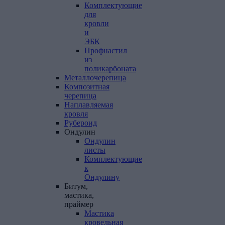
Комплектующие
для
кровли
и
ЭБК
Профнастил
из
поликарбоната
Металлочерепица
Композитная
черепица
Наплавляемая
кровля
Рубероид
Ондулин
Ондулин
листы
Комплектующие
к
Ондулину
Битум,
мастика,
праймер
Мастика
кровельная