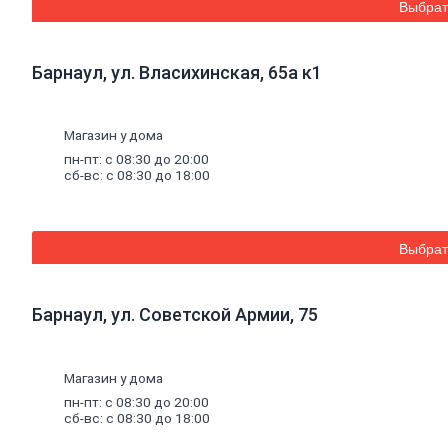
Выбрат
смеси
Шпатлевки
Штукатурки
Штукатурки
Барнаул, ул. Власихинская, 65а к1
декоративные
Штукатурки
выравнивающие
Магазин у дома
Клей
для
пн-пт: с 08:30 до 20:00
керамической
сб-вс: с 08:30 до 18:00
плитки
и
керамогранита
Расшивочные
Выбрат
смеси
(затирки)
Смеси
Барнаул, ул. Советской Армии, 75
для
пола
Гипс
Гидроизоляция
Магазин у дома
Известь
пн-пт: с 08:30 до 20:00
Смеси
сб-вс: с 08:30 до 18:00
для
теплоизоляции