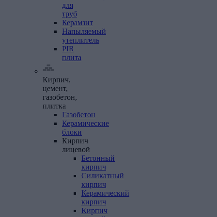
для
труб
Керамзит
Напыляемый
утеплитель
PIR
плита
Кирпич,
цемент,
газобетон,
плитка
Газобетон
Керамические
блоки
Кирпич
лицевой
Бетонный
кирпич
Силикатный
кирпич
Керамический
кирпич
Кирпич