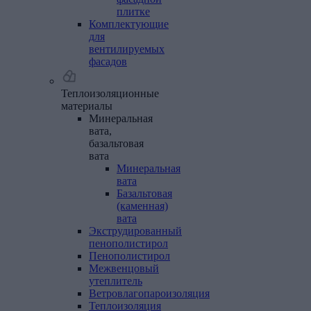
плитке
Комплектующие
для
вентилируемых
фасадов
Теплоизоляционные
материалы
Минеральная
вата,
базальтовая
вата
Минеральная
вата
Базальтовая
(каменная)
вата
Экструдированный
пенополистирол
Пенополистирол
Межвенцовый
утеплитель
Ветровлагопароизоляция
Теплоизоляция