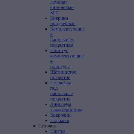
ламинат
виниловый
SPC
Коврики
придверные
Комплектующие
к
напольным
покрытиям
Плинтус,
комплектующие
к
плинтусу
Щетинистое
покрытие
Подложка
под
напольные
покрытия
Линолеум
характеристика
Ковролин
Порожки
Потолок
Плитка