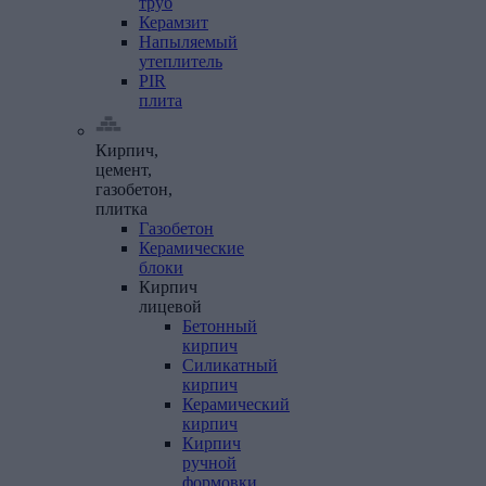
труб
Керамзит
Напыляемый
утеплитель
PIR
плита
Кирпич,
цемент,
газобетон,
плитка
Газобетон
Керамические
блоки
Кирпич
лицевой
Бетонный
кирпич
Силикатный
кирпич
Керамический
кирпич
Кирпич
ручной
формовки