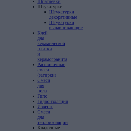
Шпатлевки
Штукатурки
Штукатурки
декоративные
Штукатурки
выравнивающие
Клей
для
керамической
плитки
и
керамогранита
Расшивочные
смеси
(затирки)
Смеси
для
пола
Гипс
Гидроизоляция
Известь
Смеси
для
теплоизоляции
Кладочные