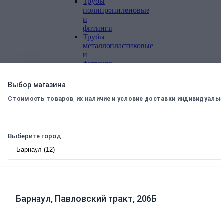
Трубы
полипропиленовые
и
фитинги
Трубы
металлопластиковые
и
фитинги
Трубы
полиэтиленовые
Выбор магазина
и
фитинги
Стоимость товаров, их наличие и условие доставки индивидуаль
Насосное
оборудование
Насосные
станции
Выберите город
Циркуляционные
насосы
Погружные
насосы
Поверхностные
насосы
Дренажные
Барнаул, Павловский тракт, 206Б
насосы
Комплектующие