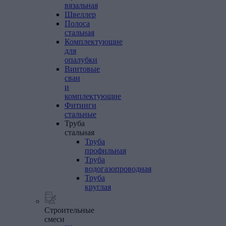
вязальная
Швеллер
Полоса
стальная
Комплектующие
для
опалубки
Винтовые
сваи
и
комплектующие
Фитинги
стальные
Труба
стальная
Труба
профильная
Труба
водогазопроводная
Труба
круглая
Строительные
смеси