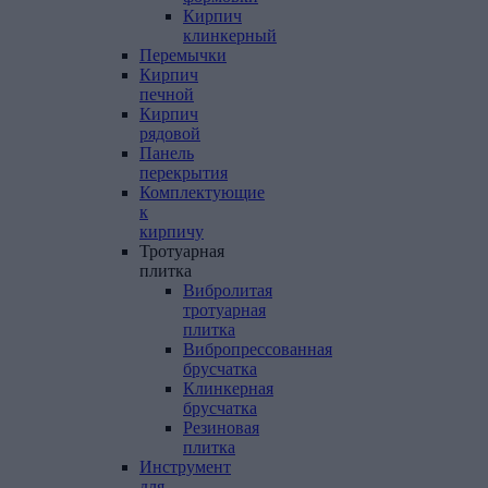
Кирпич
клинкерный
Перемычки
Кирпич
печной
Кирпич
рядовой
Панель
перекрытия
Комплектующие
к
кирпичу
Тротуарная
плитка
Вибролитая
тротуарная
плитка
Вибропрессованная
брусчатка
Клинкерная
брусчатка
Резиновая
плитка
Инструмент
для