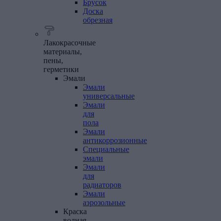
Брусок
Доска
обрезная
Лакокрасочные
материалы,
пены,
герметики
Эмали
Эмали
универсальные
Эмали
для
пола
Эмали
антикоррозионные
Специальные
эмали
Эмали
для
радиаторов
Эмали
аэрозольные
Краска
водная