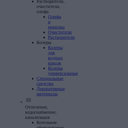
Растворители,
очистители,
олифа
Олифа
и
морилка
Очистители
Растворители
Колеры
Колеры
для
водных
красок
Колеры
универсальные
Специальные
средства
Декоративные
материалы
Отопление,
водоснабжение,
канализация
Котельное
оборудование