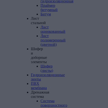
гидроизоляционная
Праймер
битумный
Битум
Лист
стальной
Лист
оцинкованный
Лист
полимеренный
(цветной)
Шифер
и
доборные
элементы
Шифер
(листы)
Гидроизоляционные
ленты
ПВХ
мембрана
Дренажная
система
Система
поверхностного