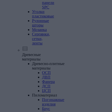
панели
SPC
Уголки
пластиковые
Рулонные
шторы
Мозаика
Серпянки,
сетки,
ленты
Древесные
материалы
Древесно-плитные
материалы
ОСП
ДВП
Фанера
ДСП
ЦСП
Пиломатериал
Погонажные
изделия
Брус