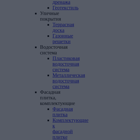
дренажа
Геотекстиль
Уличные
покрытия
Террасная
доска
Газонные
решетки
Водосточная
система
Пластиковая
водосточная
система
Металлическая
водосточная
система
Фасадная
плитка,
комплектующие
Фасадная
плитка
Комплектующие
к
фасадной
плитке