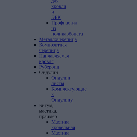
для
кровли
и
ЭБК
Профнастил
из
поликарбоната
Металлочерепица
Композитная
черепица
Наплавляемая
кровля
Рубероид
Ондулин
Ондулин
листы
Комплектующие
к
Ондулину
Битум,
мастика,
праймер
Мастика
кровельная
Мастика