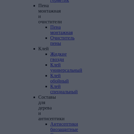
герметик
Пена
монтажная
и
очистители
Пена
монтажная
Очиститель
пены
Клей
Жидкие
гвозди
Клей
универсальный
Клей
обойный
Клей
специальный
Составы
для
дерева
и
антисептики
Антисептики
биозащитные