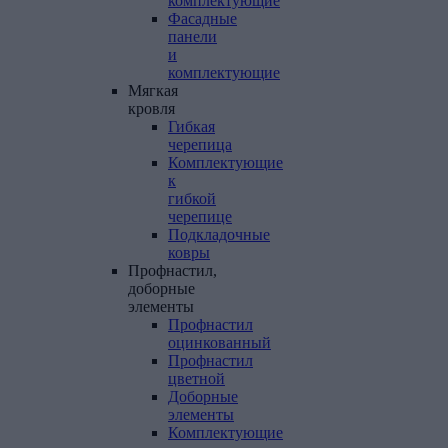
комплектующие
Фасадные
панели
и
комплектующие
Мягкая
кровля
Гибкая
черепица
Комплектующие
к
гибкой
черепице
Подкладочные
ковры
Профнастил,
доборные
элементы
Профнастил
оцинкованный
Профнастил
цветной
Доборные
элементы
Комплектующие