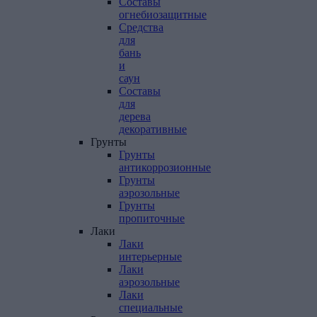
Составы
огнебиозащитные
Средства
для
бань
и
саун
Составы
для
дерева
декоративные
Грунты
Грунты
антикоррозионные
Грунты
аэрозольные
Грунты
пропиточные
Лаки
Лаки
интерьерные
Лаки
аэрозольные
Лаки
специальные