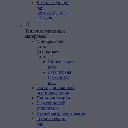
Комплектующие
для
вентилируемых
фасадов
Теплоизоляционные
материалы
Минеральная
вата,
базальтовая
вата
Минеральная
вата
Базальтовая
(каменная)
вата
Экструдированный
пенополистирол
Пенополистирол
Межвенцовый
утеплитель
Ветровлагопароизоляция
Теплоизоляция
для