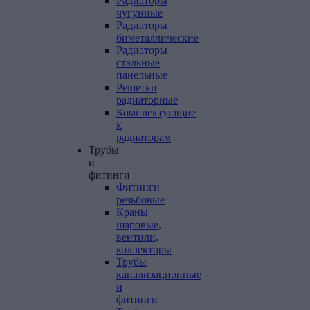
Радиаторы
чугунные
Радиаторы
биметаллические
Радиаторы
стальные
панельные
Решетки
радиаторные
Комплектующие
к
радиаторам
Трубы
и
фитинги
Фитинги
резьбовые
Краны
шаровые,
вентили,
коллекторы
Трубы
канализационные
и
фитинги