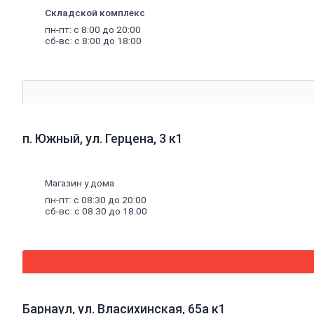
к
Складской комплекс
насосам
Санитарные
пн-пт: с 8:00 до 20:00
сб-вс: с 8:00 до 18:00
насосы
Теплый
пол
Комплектующие
к
теплому
полу
Теплый
п. Южный, ул. Герцена, 3 к1
пол
(водяной)
Электрический
теплый
Магазин у дома
пол
пн-пт: с 08:30 до 20:00
Водонагреватели
сб-вс: с 08:30 до 18:00
Водосчетчики
Инструмент
сантехнический
Конвекторы,
тепловые
пушки,
масляные
радиаторы
Барнаул, ул. Власихинская, 65а к1