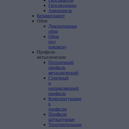
Гипсокартон
Гипсоволокно
Аквапанель
Керамогранит
Обои
Декоративные
обои
Обои
под
покраску
Профили
металлические
Потолочный
профиль
металлический
Стоечный
и
направляющий
профили
Комплектующие
к
профилю
Профили
штукатурные
Уплотнительные