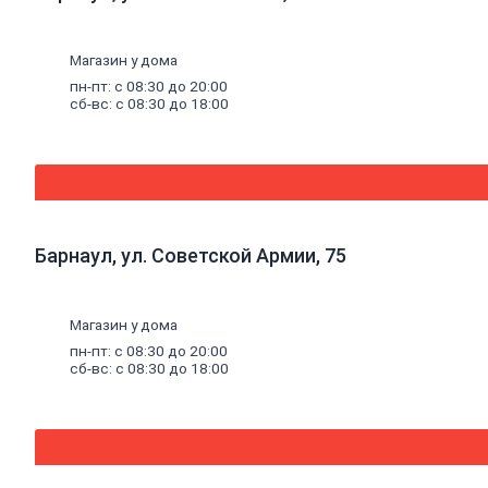
Люк
канализационный
Асбестоизделия
Магазин у дома
Системы
фильтрации
пн-пт: с 08:30 до 20:00
сб-вс: с 08:30 до 18:00
воды
Санфаянс,
ванная,
кухня
Ванны
Ванны
чугунные
Барнаул, ул. Советской Армии, 75
Ванны
стальные
Ванны
Магазин у дома
акриловые
Экраны
пн-пт: с 08:30 до 20:00
сб-вс: с 08:30 до 18:00
под
ванны
Оборудование
для
ванн
Санфаянс