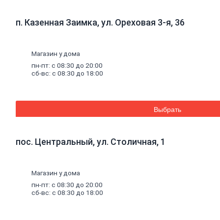
Стеновые панели SPC
Уголки
пластиковые
п. Казенная Заимка, ул. Ореховая 3-я, 36
Рулонные
шторы
Мозаика
Серпянки,
сетки,
ленты
Магазин у дома
Древесные материалы
Древесно-плитные
материалы
пн-пт: с 08:30 до 20:00
ОСП
сб-вс: с 08:30 до 18:00
ДВП
Фанера
ДСП
ЦСП
Выбрать
Пиломатериал
Погонажные изделия
Брус
пос. Центральный, ул. Столичная, 1
Брусок
Доска обрезная
Лакокрасочные материалы, пены, герметики
Магазин у дома
Эмали
Эмали универсальные
пн-пт: с 08:30 до 20:00
Эмали для пола
сб-вс: с 08:30 до 18:00
Эмали антикоррозионные
Специальные эмали
Эмали для радиаторов