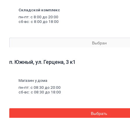
Аквапанель
Керамогранит
Складской комплекс
Обои
пн-пт: с 8:00 до 20:00
Декоративные обои
сб-вс: с 8:00 до 18:00
Обои под покраску
Профили
металлические
Потолочный профиль металлический
Стоечный и направляющий профили
Выбран
Комплектующие к профилю
Профили штукатурные
Уплотнительные ленты для профилей
Двери,
дверная
фурнитура
п. Южный, ул. Герцена, 3 к1
Двери межкомнатные
Двери входные
Доборные элементы для дверей
Магазин у дома
Двери для бани
Двери противопожарные
пн-пт: с 08:30 до 20:00
Раздвижные двери
сб-вс: с 08:30 до 18:00
Фурнитура для дверей
Окна,
откосы
и
подоконники
Откосы и подоконники
Москитные сетки и комплектующие
Выбрать
для окон
Деревянные окна
Пластиковые окна