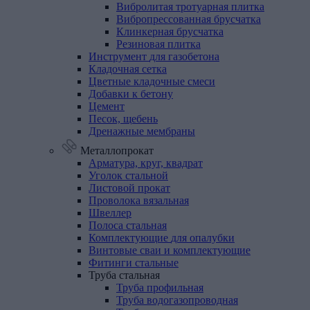
Вибролитая тротуарная плитка
Вибропрессованная брусчатка
Клинкерная брусчатка
Резиновая плитка
Инструмент
для
газобетона
Кладочная
сетка
Цветные
кладочные
смеси
Добавки
к
бетону
Цемент
Песок,
щебень
Дренажные
мембраны
Металлопрокат
Арматура,
круг,
квадрат
Уголок
стальной
Листовой
прокат
Проволока
вязальная
Швеллер
Полоса
стальная
Комплектующие
для
опалубки
Винтовые
сваи
и
комплектующие
Фитинги
стальные
Труба
стальная
Труба профильная
Труба водогазопроводная