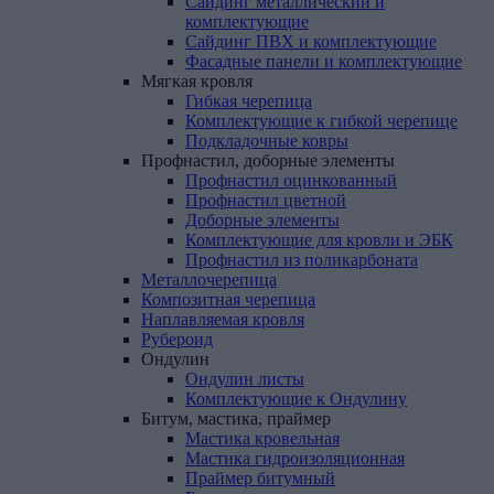
Сайдинг металлический и
комплектующие
Сайдинг ПВХ и комплектующие
Фасадные панели и комплектующие
Мягкая
кровля
Гибкая черепица
Комплектующие к гибкой черепице
Подкладочные ковры
Профнастил,
доборные
элементы
Профнастил оцинкованный
Профнастил цветной
Доборные элементы
Комплектующие для кровли и ЭБК
Профнастил из поликарбоната
Металлочерепица
Композитная
черепица
Наплавляемая
кровля
Рубероид
Ондулин
Ондулин листы
Комплектующие к Ондулину
Битум,
мастика,
праймер
Мастика кровельная
Мастика гидроизоляционная
Праймер битумный