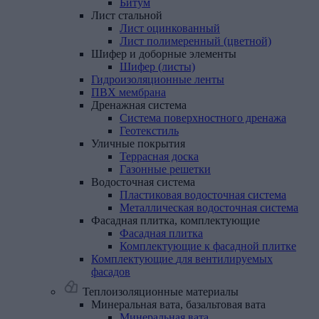
Битум
Лист
стальной
Лист оцинкованный
Лист полимеренный (цветной)
Шифер
и
доборные
элементы
Шифер (листы)
Гидроизоляционные
ленты
ПВХ
мембрана
Дренажная
система
Система поверхностного дренажа
Геотекстиль
Уличные
покрытия
Террасная доска
Газонные решетки
Водосточная
система
Пластиковая водосточная система
Металлическая водосточная система
Фасадная
плитка,
комплектующие
Фасадная плитка
Комплектующие к фасадной плитке
Комплектующие
для
вентилируемых
фасадов
Теплоизоляционные материалы
Минеральная
вата,
базальтовая
вата
Минеральная вата