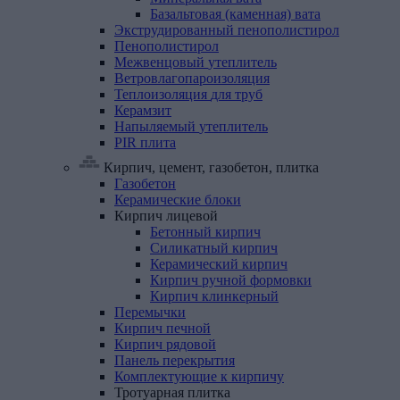
Базальтовая (каменная) вата
Экструдированный
пенополистирол
Пенополистирол
Межвенцовый
утеплитель
Ветровлагопароизоляция
Теплоизоляция
для
труб
Керамзит
Напыляемый
утеплитель
PIR
плита
Кирпич, цемент, газобетон, плитка
Газобетон
Керамические
блоки
Кирпич
лицевой
Бетонный кирпич
Силикатный кирпич
Керамический кирпич
Кирпич ручной формовки
Кирпич клинкерный
Перемычки
Кирпич
печной
Кирпич
рядовой
Панель
перекрытия
Комплектующие
к
кирпичу
Тротуарная
плитка