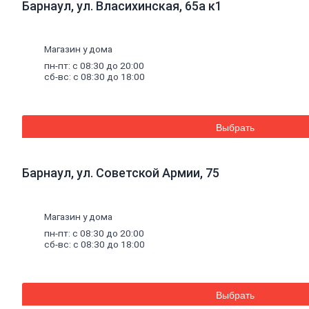
Барнаул, ул. Власихинская, 65а к1
Уплотнители для окон
Напольные
покрытия
Линолеум
Ламинат
Магазин у дома
Плитка ПВХ, ламинат виниловый SPC
пн-пт: с 08:30 до 20:00
Коврики придверные
сб-вс: с 08:30 до 18:00
Комплектующие к напольным
покрытиям
Плинтус, комплектующие к плинтусу
Щетинистое покрытие
Выбрать
Подложка под напольные покрытия
Линолеум характеристика
Ковролин
Порожки
Барнаул, ул. Советской Армии, 75
Потолок
Плитка потолочная
Потолок подвесной
Магазин у дома
Карнизы для штор
Комплектующие для карнизов
пн-пт: с 08:30 до 20:00
Плинтус, розетки потолочные
сб-вс: с 08:30 до 18:00
Стеновые
панели
Панели МДФ, комплектующие к
панелям
Панели ПВХ, комплектующие к
Выбрать
панелям