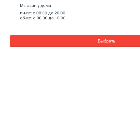
Комплектующие к насосам
Магазин у дома
Санитарные насосы
пн-пт: с 08:30 до 20:00
Теплый
пол
сб-вс: с 08:30 до 18:00
Комплектующие к теплому полу
Теплый пол (водяной)
Электрический теплый пол
Водонагреватели
Выбрать
Водосчетчики
Инструмент
сантехнический
Конвекторы,
тепловые
пушки,
масляные
радиаторы
Люк
канализационный
Асбестоизделия
Системы
фильтрации
воды
Санфаянс, ванная, кухня
Ванны
Ванны чугунные
Ванны стальные
Ванны акриловые
Экраны под ванны
Оборудование для ванн
Санфаянс
Раковины, пьедесталы
Писсуары