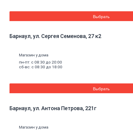
Средства для бань и саун
Составы для дерева декоративные
Грунты
Выбрать
Грунты антикоррозионные
Грунты аэрозольные
Грунты пропиточные
Барнаул, ул. Сергея Семенова, 27 к2
Лаки
Лаки интерьерные
Лаки аэрозольные
Лаки специальные
Магазин у дома
Растворители,
очистители,
олифа
пн-пт: с 08:30 до 20:00
Олифа и морилка
сб-вс: с 08:30 до 18:00
Очистители
Растворители
Колеры
Колеры для водных красок
Выбрать
Колеры универсальные
Специальные
средства
Декоративные
материалы
Барнаул, ул. Антона Петрова, 221г
Отопление, водоснабжение, канализация
Котельное
оборудование
Котлы
Дымоходы
Магазин у дома
Печное литье