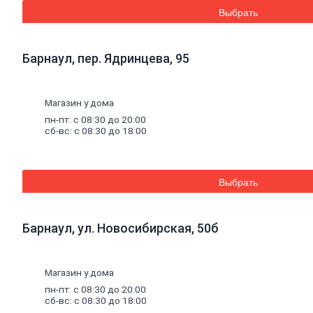
Эмали аэрозольные
Выбрать
Краска
водная
Краска для потолков
Краска для стен
Барнаул, пер. Ядринцева, 95
Краска специальная
Краска фасадная
Краска
масляная
Герметики
Магазин у дома
Акриловый герметик
пн-пт: с 08:30 до 20:00
Силиконовый универсальный
сб-вс: с 08:30 до 18:00
герметик
Силиконовый санитарный герметик
Термостойкий герметик
Специальный герметик
Выбрать
Пена
монтажная
и
очистители
Пена монтажная
Очиститель пены
Клей
Барнаул, ул. Новосибирская, 50б
Жидкие гвозди
Клей универсальный
Клей обойный
Магазин у дома
Клей специальный
Составы
для
дерева
и
антисептики
пн-пт: с 08:30 до 20:00
Антисептики биозащитные
сб-вс: с 08:30 до 18:00
Составы огнебиозащитные