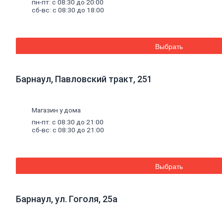
пн-пт: с 08:30 до 20:00
Баки для систем отопления
сб-вс: с 08:30 до 18:00
Средства для чистки котельного
оборудования
Печи и комплектующие
Аксессуары для бани и сауны
Выбрать
Радиаторы
Радиаторы алюминиевые
Радиаторы чугунные
Радиаторы биметаллические
Барнаул, Павловский тракт, 251
Радиаторы стальные панельные
Решетки радиаторные
Комплектующие к радиаторам
Магазин у дома
Трубы
и
фитинги
Фитинги резьбовые
пн-пт: с 08:30 до 21:00
сб-вс: с 08:30 до 21:00
Краны шаровые, вентили, коллекторы
Трубы канализационные и фитинги
Трубы полипропиленовые и фитинги
Трубы металлопластиковые и фитинги
Трубы полиэтиленовые и фитинги
Выбрать
Насосное
оборудование
Насосные станции
Циркуляционные насосы
Барнаул, ул. Гоголя, 25а
Погружные насосы
Поверхностные насосы
Дренажные насосы