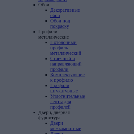
Обои
Декоративные
обои
Обои под
покраску
Профили
металлические
Потолочный
профиль
металлический
Стоечный и
направляющий
профили
Комплектующие
к профилю
Профили
штукатурные
Уплотнительные
ленты для
профилей
Двери,
дверная
фурнитура
Двери
межкомнатные
Двери