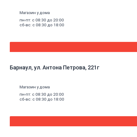
тепловые
пушки,
масляные
Магазин у дома
радиаторы
пн-пт: с 08:30 до 20:00
Люк
сб-вс: с 08:30 до 18:00
канализационный
Асбестоизделия
Системы
фильтрации
воды
Санфаянс, ванная,
кухня
Ванны
Барнаул, ул. Антона Петрова, 221г
Ванны
чугунные
Ванны
стальные
Магазин у дома
Ванны
пн-пт: с 08:30 до 20:00
акриловые
сб-вс: с 08:30 до 18:00
Экраны под
ванны
Оборудование
для ванн
Санфаянс
Раковины,
пьедесталы