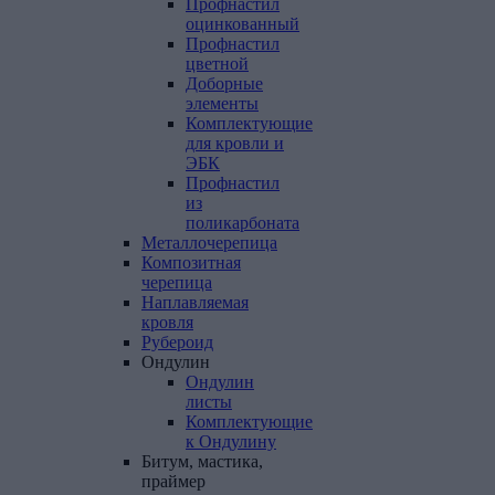
Профнастил
оцинкованный
Профнастил
цветной
Доборные
элементы
Комплектующие
для кровли и
ЭБК
Профнастил
из
поликарбоната
Металлочерепица
Композитная
черепица
Наплавляемая
кровля
Рубероид
Ондулин
Ондулин
листы
Комплектующие
к Ондулину
Битум,
мастика,
праймер