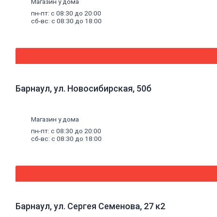
Магазин у дома
Циркуляционные
пн-пт: с 08:30 до 20:00
насосы
сб-вс: с 08:30 до 18:00
Погружные
насосы
Поверхностные
насосы
Дренажные
насосы
Комплектующие
к насосам
Барнаул, ул. Новосибирская, 50б
Санитарные
насосы
Теплый
пол
Магазин у дома
Комплектующие
к теплому
пн-пт: с 08:30 до 20:00
полу
сб-вс: с 08:30 до 18:00
Теплый пол
(водяной)
Электрический
теплый пол
Водонагреватели
Водосчетчики
Инструмент
Барнаул, ул. Сергея Семенова, 27 к2
сантехнический
Конвекторы,