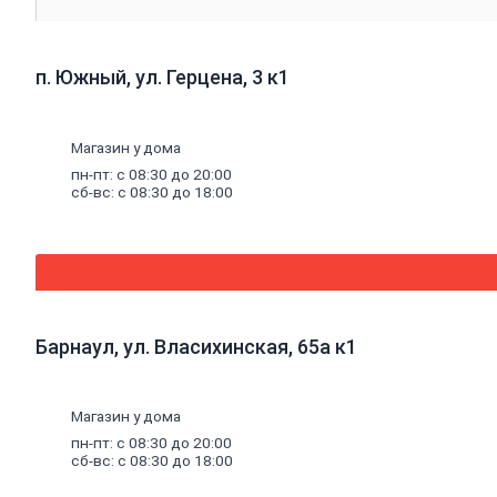
специальные
Растворители,
очистители,
олифа
п. Южный, ул. Герцена, 3 к1
Олифа и
морилка
Очистители
Растворители
Магазин у дома
Колеры
пн-пт: с 08:30 до 20:00
Колеры для
сб-вс: с 08:30 до 18:00
водных
красок
Колеры
универсальные
Специальные
средства
Декоративные
материалы
Барнаул, ул. Власихинская, 65а к1
Отопление,
водоснабжение,
канализация
Магазин у дома
Котельное
пн-пт: с 08:30 до 20:00
оборудование
сб-вс: с 08:30 до 18:00
Котлы
Дымоходы