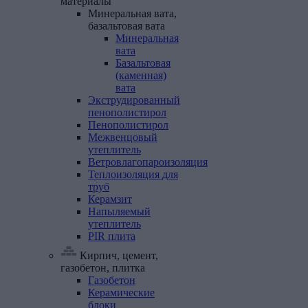
материалы
Минеральная
вата,
базальтовая
вата
Минеральная
вата
Базальтовая
(каменная)
вата
Экструдированный
пенополистирол
Пенополистирол
Межвенцовый
утеплитель
Ветровлагопароизоляция
Теплоизоляция
для
труб
Керамзит
Напыляемый
утеплитель
PIR
плита
Кирпич, цемент,
газобетон, плитка
Газобетон
Керамические
блоки