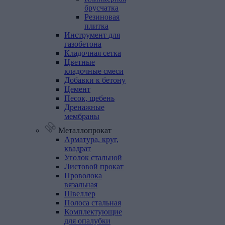
брусчатка
Резиновая
плитка
Инструмент
для
газобетона
Кладочная
сетка
Цветные
кладочные
смеси
Добавки
к
бетону
Цемент
Песок,
щебень
Дренажные
мембраны
Металлопрокат
Арматура,
круг,
квадрат
Уголок
стальной
Листовой
прокат
Проволока
вязальная
Швеллер
Полоса
стальная
Комплектующие
для
опалубки