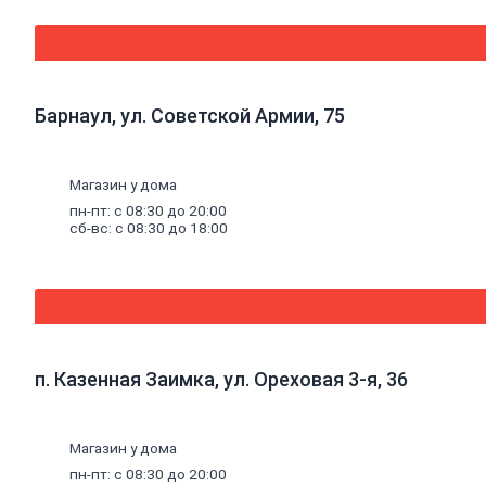
Печное литье
Баки для
систем
отопления
Средства для
чистки
Барнаул, ул. Советской Армии, 75
котельного
оборудования
Печи и
Магазин у дома
комплектующие
Аксессуары
пн-пт: с 08:30 до 20:00
для бани и
сб-вс: с 08:30 до 18:00
сауны
Радиаторы
Радиаторы
алюминиевые
Радиаторы
чугунные
Радиаторы
п. Казенная Заимка, ул. Ореховая 3-я, 36
биметаллические
Радиаторы
стальные
панельные
Магазин у дома
Решетки
пн-пт: с 08:30 до 20:00
радиаторные