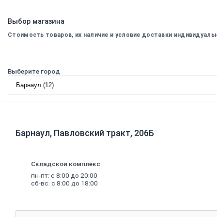
специальный
Составы
для
дерева
Выбор магазина
и
антисептики
Антисептики
Стоимость товаров, их наличие и условие доставки индивидуаль
биозащитные
Составы
огнебиозащитные
Средства для
Выберите город
бань и саун
Составы для
дерева
декоративные
Грунты
Грунты
антикоррозионные
Барнаул, Павловский тракт, 206Б
Грунты
аэрозольные
Грунты
пропиточные
Складской комплекс
Лаки
пн-пт: с 8:00 до 20:00
Лаки
сб-вс: с 8:00 до 18:00
интерьерные
Лаки
аэрозольные
Лаки