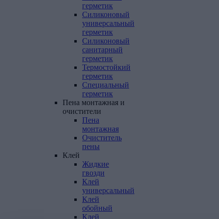
герметик
Силиконовый
универсальный
герметик
Силиконовый
санитарный
герметик
Термостойкий
герметик
Специальный
герметик
Пена
монтажная
и
очистители
Пена
монтажная
Очиститель
пены
Клей
Жидкие
гвозди
Клей
универсальный
Клей
обойный
Клей