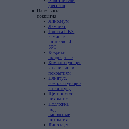
Уплотнители
для окон
Напольные
покрытия
Линолеум
Ламинат
Плитка ПВХ,
ламинат
виниловый
SPC
Коврики
придверные
Комплектующие
к напольным
покрытиям
Плинтус,
комплектующие
к плинтусу
Щетинистое
покрытие
Подложка
под
напольные
покрытия
Линолеум