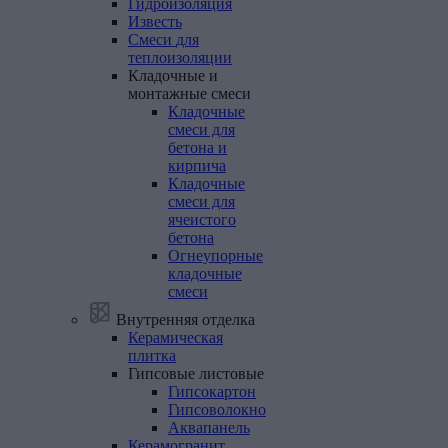
Гидроизоляция
Известь
Смеси
для
теплоизоляции
Кладочные
и
монтажные
смеси
Кладочные
смеси для
бетона и
кирпича
Кладочные
смеси для
ячеистого
бетона
Огнеупорные
кладочные
смеси
Внутренняя отделка
Керамическая
плитка
Гипсовые
листовые
Гипсокартон
Гипсоволокно
Аквапанель
Керамогранит