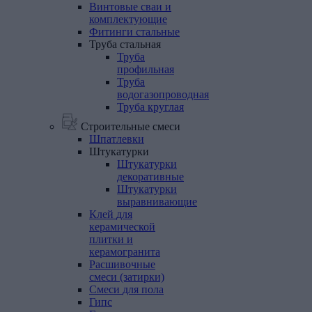
Винтовые
сваи
и
комплектующие
Фитинги
стальные
Труба
стальная
Труба
профильная
Труба
водогазопроводная
Труба круглая
Строительные смеси
Шпатлевки
Штукатурки
Штукатурки
декоративные
Штукатурки
выравнивающие
Клей
для
керамической
плитки
и
керамогранита
Расшивочные
смеси
(затирки)
Смеси
для
пола
Гипс