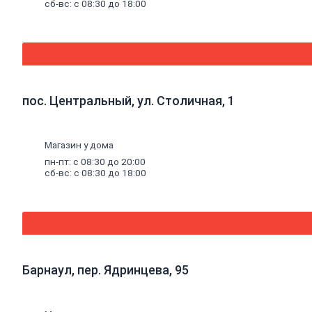
сб-вс: с 08:30 до 18:00
Комплектующие
к радиаторам
Трубы
и
фитинги
Фитинги
резьбовые
Краны
шаровые,
вентили,
пос. Центральный, ул. Столичная, 1
коллекторы
Трубы
канализационные
Магазин у дома
и фитинги
Трубы
пн-пт: с 08:30 до 20:00
полипропиленовые
сб-вс: с 08:30 до 18:00
и фитинги
Трубы
металлопластиковые
и фитинги
Трубы
полиэтиленовые
и фитинги
Барнаул, пер. Ядринцева, 95
Насосное
оборудование
Насосные
станции