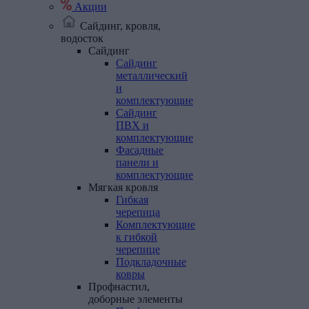
Акции
Сайдинг, кровля,
водосток
Сайдинг
Сайдинг
металлический
и
комплектующие
Сайдинг
ПВХ и
комплектующие
Фасадные
панели и
комплектующие
Мягкая
кровля
Гибкая
черепица
Комплектующие
к гибкой
черепице
Подкладочные
ковры
Профнастил,
доборные
элементы