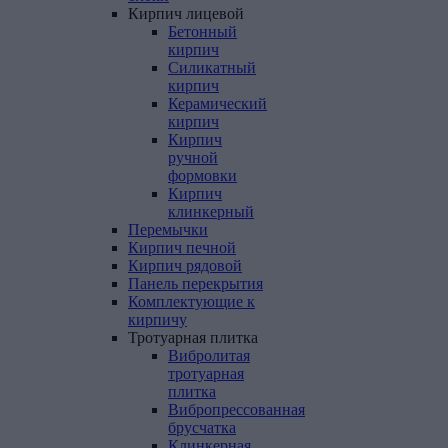
Кирпич
лицевой
Бетонный
кирпич
Силикатный
кирпич
Керамический
кирпич
Кирпич
ручной
формовки
Кирпич
клинкерный
Перемычки
Кирпич
печной
Кирпич
рядовой
Панель
перекрытия
Комплектующие
к
кирпичу
Тротуарная
плитка
Вибролитая
тротуарная
плитка
Вибропрессованная
брусчатка
Клинкерная