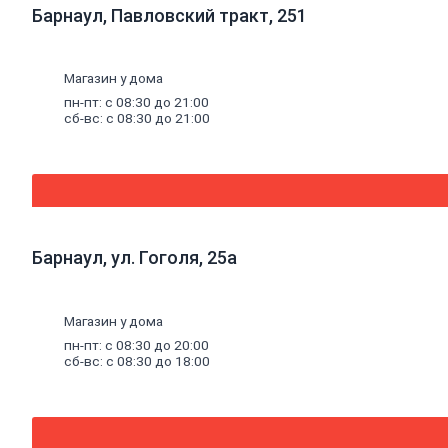
Писсуары
Барнаул, Павловский тракт, 251
Биде
Унитазы,
инсталляции
Магазин у дома
и
комплектующие
пн-пт: с 08:30 до 21:00
Душевые
кабины,
сб-вс: с 08:30 до 21:00
уголки,
поддоны
Душевые
кабины
Душевые
поддоны
Душевые
двери и
Барнаул, ул. Гоголя, 25а
стекла
Душевые
ограждения
Душевые
Магазин у дома
уголки
пн-пт: с 08:30 до 20:00
Вентиляция
сб-вс: с 08:30 до 18:00
Воздуховоды
Люки
ревизионные
Вентиляторы
Решетки