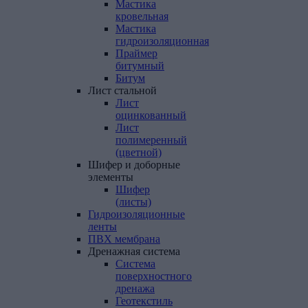
Мастика
кровельная
Мастика
гидроизоляционная
Праймер
битумный
Битум
Лист
стальной
Лист
оцинкованный
Лист
полимеренный
(цветной)
Шифер
и
доборные
элементы
Шифер
(листы)
Гидроизоляционные
ленты
ПВХ
мембрана
Дренажная
система
Система
поверхностного
дренажа
Геотекстиль