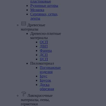
пластиковые
Рулонные
шторы
Мозаика
Серпянки,
сетки,
ленты
Древесные
материалы
Древесно-плитные
материалы
ОСП
ДВП
Фанера
ДСП
ЦСП
Пиломатериал
Погонажные
изделия
Брус
Брусок
Доска
обрезная
Лакокрасочные
материалы, пены,
герметики