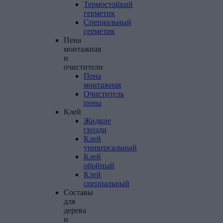
Термостойкий
герметик
Специальный
герметик
Пена
монтажная
и
очистители
Пена
монтажная
Очиститель
пены
Клей
Жидкие
гвозди
Клей
универсальный
Клей
обойный
Клей
специальный
Составы
для
дерева
и