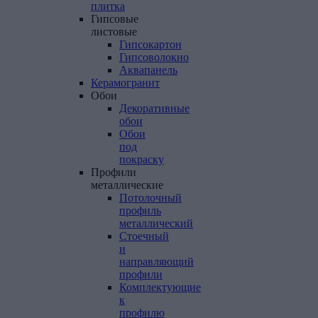
плитка
Гипсовые
листовые
Гипсокартон
Гипсоволокно
Аквапанель
Керамогранит
Обои
Декоративные
обои
Обои
под
покраску
Профили
металлические
Потолочный
профиль
металлический
Стоечный
и
направляющий
профили
Комплектующие
к
профилю