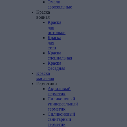
Эмали
аэрозольные
Краска
водная
Краска
для
потолков
Краска
для
стен
Краска
специальная
Краска
фасадная
Краска
масляная
Герметики
Акриловый
герметик
Силиконовый
универсальный
герметик
Силиконовый
санитарный
герметик