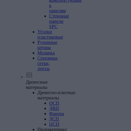
комплектующие
к
панелям
Стеновые
панели
SPC
Уголки
пластиковые
Рулонные
шторы
Мозаика
Серпянки,
сетки,
ленты
Древесные
материалы
Древесно-плитные
материалы
ОСП
ДВП
Фанера
ДСП
ЦСП
Пиломатериал