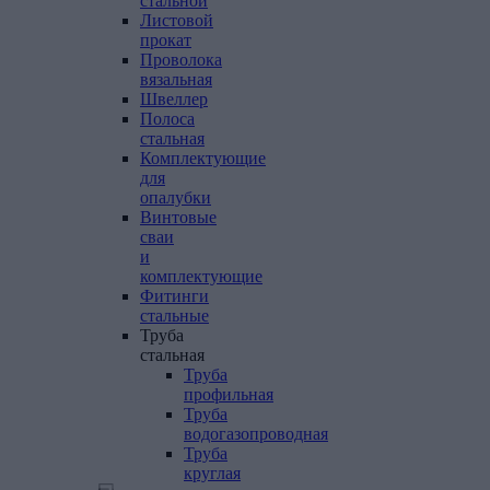
стальной
Листовой
прокат
Проволока
вязальная
Швеллер
Полоса
стальная
Комплектующие
для
опалубки
Винтовые
сваи
и
комплектующие
Фитинги
стальные
Труба
стальная
Труба
профильная
Труба
водогазопроводная
Труба
круглая