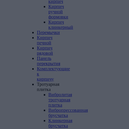
кирпич
Кирпич
ручной
формовки
Кирпич
клинкерный
Перемычки
Кирпич
печной
Кирпич
рядовой
Панель
перекрытия
Комплектующие
к
кирпичу
Тротуарная
плитка
Вибролитая
тротуарная
плитка
Вибропрессованная
брусчатка
Клинкерная
брусчатка