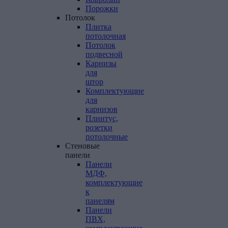
Порожки
Потолок
Плитка
потолочная
Потолок
подвесной
Карнизы
для
штор
Комплектующие
для
карнизов
Плинтус,
розетки
потолочные
Стеновые
панели
Панели
МДФ,
комплектующие
к
панелям
Панели
ПВХ,