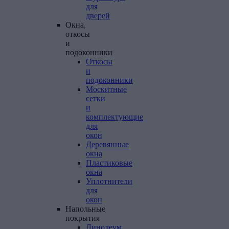
для
дверей
Окна,
откосы
и
подоконники
Откосы
и
подоконники
Москитные
сетки
и
комплектующие
для
окон
Деревянные
окна
Пластиковые
окна
Уплотнители
для
окон
Напольные
покрытия
Линолеум