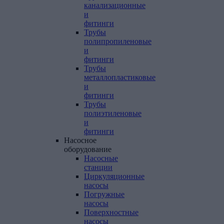
канализационные
и
фитинги
Трубы
полипропиленовые
и
фитинги
Трубы
металлопластиковые
и
фитинги
Трубы
полиэтиленовые
и
фитинги
Насосное
оборудование
Насосные
станции
Циркуляционные
насосы
Погружные
насосы
Поверхностные
насосы