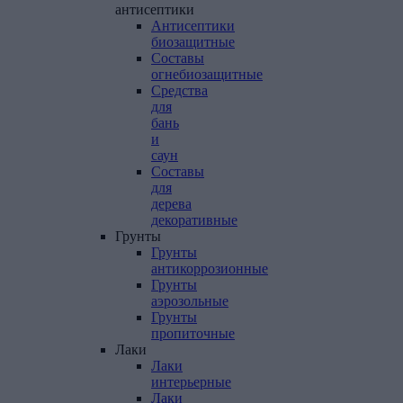
антисептики
Антисептики
биозащитные
Составы
огнебиозащитные
Средства
для
бань
и
саун
Составы
для
дерева
декоративные
Грунты
Грунты
антикоррозионные
Грунты
аэрозольные
Грунты
пропиточные
Лаки
Лаки
интерьерные
Лаки