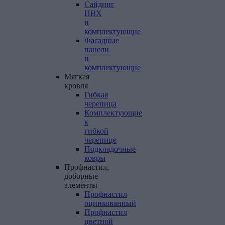
Сайдинг
ПВХ
и
комплектующие
Фасадные
панели
и
комплектующие
Мягкая
кровля
Гибкая
черепица
Комплектующие
к
гибкой
черепице
Подкладочные
ковры
Профнастил,
доборные
элементы
Профнастил
оцинкованный
Профнастил
цветной