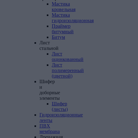
Мастика
кровельная
Мастика
гидроизоляционная
Праймер
битумный
Битум
Лист
стальной
Лист
оцинкованный
Лист
полимеренный
(цветной)
Шифер
и
доборные
элементы
Шифер
(листы)
Гидроизоляционные
ленты
ПВХ
мембрана
Дренажная