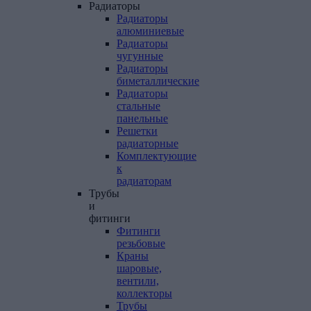
Радиаторы
Радиаторы
алюминиевые
Радиаторы
чугунные
Радиаторы
биметаллические
Радиаторы
стальные
панельные
Решетки
радиаторные
Комплектующие
к
радиаторам
Трубы
и
фитинги
Фитинги
резьбовые
Краны
шаровые,
вентили,
коллекторы
Трубы