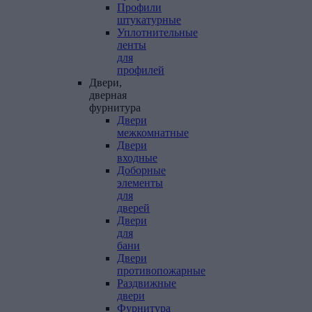
Профили
штукатурные
Уплотнительные
ленты
для
профилей
Двери,
дверная
фурнитура
Двери
межкомнатные
Двери
входные
Доборные
элементы
для
дверей
Двери
для
бани
Двери
противопожарные
Раздвижные
двери
Фурнитура