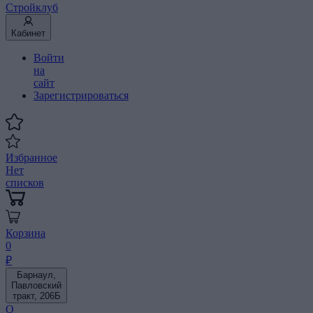
Стройклуб
Кабинет
Войти
на
сайт
Зарегистрироваться
Избранное
Нет
списков
Корзина
0
₽
Барнаул,
Павловский
тракт, 206Б
О