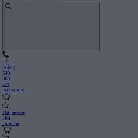
+7
(3852)
548-
308
Без
выходных
Избранное
Нет
списков