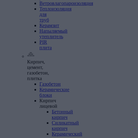
Ветровлагопароизоляция
Теплоизоляция
для
труб
Керамзит
Напыляемый
утеплитель
PIR
плита
Кирпич,
цемент,
газобетон,
плитка
Газобетон
Керамические
блоки
Кирпич
лицевой
Бетонный
кирпич
Силикатный
кирпич
Керамический