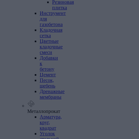
Резиновая
плитка
Инструмент
для
газобетона
Кладочная
сетка
Цветные
кладочные
смеси
Добавки
к
бетону
Цемент
Песок,
щебень
Дренажные
мембраны
Металлопрокат
Арматура,
круг,
квадрат
Уголок