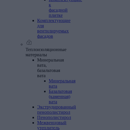
к
фасадной
плитке
Комплектующие
для
вентилируемых
фасадов
Теплоизоляционные
материалы
Минеральная
вата,
базальтовая
вата
Минеральная
вата
Базальтовая
(каменная)
вата
Экструдированный
пенополистирол
Пенополистирол
Межвенцовый
утеплитель