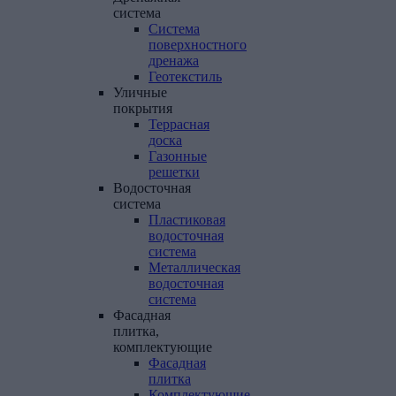
система
Система
поверхностного
дренажа
Геотекстиль
Уличные
покрытия
Террасная
доска
Газонные
решетки
Водосточная
система
Пластиковая
водосточная
система
Металлическая
водосточная
система
Фасадная
плитка,
комплектующие
Фасадная
плитка
Комплектующие