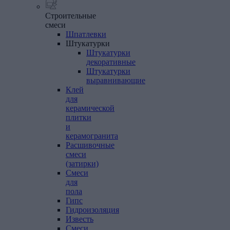
Строительные
смеси
Шпатлевки
Штукатурки
Штукатурки
декоративные
Штукатурки
выравнивающие
Клей
для
керамической
плитки
и
керамогранита
Расшивочные
смеси
(затирки)
Смеси
для
пола
Гипс
Гидроизоляция
Известь
Смеси