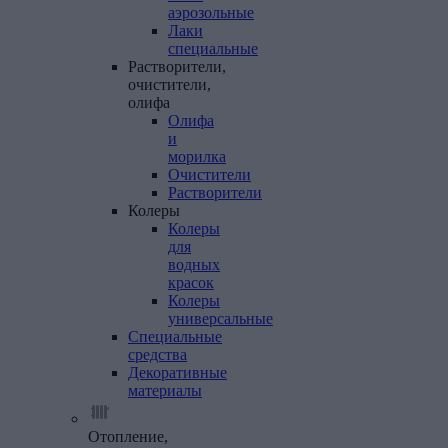
аэрозольные
Лаки
специальные
Растворители,
очистители,
олифа
Олифа
и
морилка
Очистители
Растворители
Колеры
Колеры
для
водных
красок
Колеры
универсальные
Специальные
средства
Декоративные
материалы
Отопление,