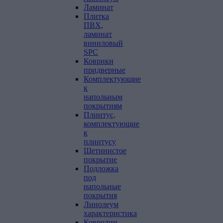
Ламинат
Плитка
ПВХ,
ламинат
виниловый
SPC
Коврики
придверные
Комплектующие
к
напольным
покрытиям
Плинтус,
комплектующие
к
плинтусу
Щетинистое
покрытие
Подложка
под
напольные
покрытия
Линолеум
характеристика
Ковролин