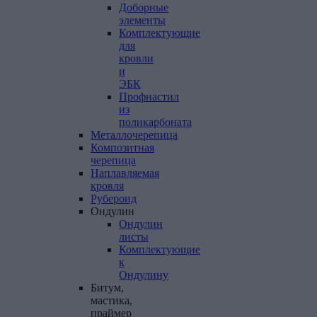
Доборные
элементы
Комплектующие
для
кровли
и
ЭБК
Профнастил
из
поликарбоната
Металлочерепица
Композитная
черепица
Наплавляемая
кровля
Рубероид
Ондулин
Ондулин
листы
Комплектующие
к
Ондулину
Битум,
мастика,
праймер