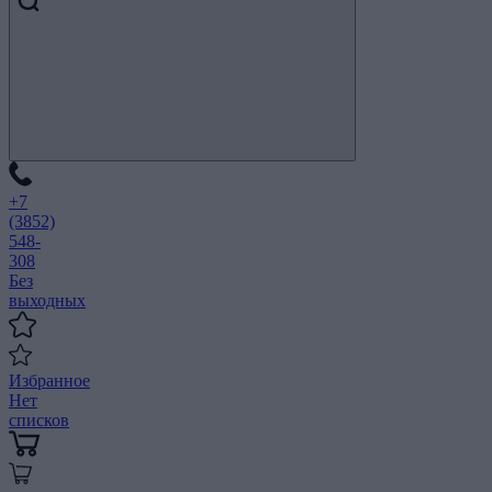
+7
(3852)
548-
308
Без
выходных
Избранное
Нет
списков