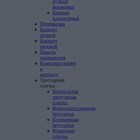
ручной
формовки
Кирпич
клинкерный
Перемычки
Кирпич
печной
Кирпич
рядовой
Панель
перекрытия
Комплектующие
к
кирпичу
Тротуарная
плитка
Вибролитая
тротуарная
плитка
Вибропрессованная
брусчатка
Клинкерная
брусчатка
Резиновая
плитка