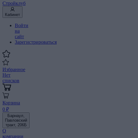
Стройклуб
Кабинет
Войти
на
сайт
Зарегистрироваться
Избранное
Нет
списков
Корзина
0 ₽
Барнаул,
Павловский
тракт, 206Б
О
компании