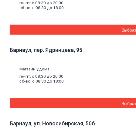
листовые
пн-пт: с 08:30 до 20:00
сб-вс: с 08:30 до 18:00
Гипсокартон
Гипсоволокно
Аквапанель
Керамогранит
Обои
Выбрат
Декоративные
обои
Обои
Барнаул, пер. Ядринцева, 95
под
покраску
Профили
металлические
Магазин у дома
Потолочный
пн-пт: с 08:30 до 20:00
профиль
сб-вс: с 08:30 до 18:00
металлический
Стоечный
и
направляющий
Выбрат
профили
Комплектующие
к
профилю
Барнаул, ул. Новосибирская, 50б
Профили
штукатурные