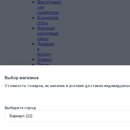
Инструмент
для
газобетона
Кладочная
сетка
Цветные
кладочные
смеси
Добавки
к
бетону
Цемент
Песок,
щебень
Дренажные
Выбор магазина
мембраны
Стоимость товаров, их наличие и условие доставки индивидуаль
Металлопрокат
Арматура,
круг,
Выберите город
квадрат
Уголок
стальной
Листовой