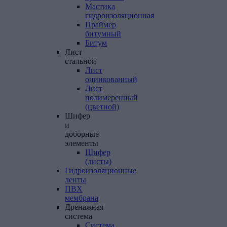
Мастика
гидроизоляционная
Праймер
битумный
Битум
Лист
стальной
Лист
оцинкованный
Лист
полимеренный
(цветной)
Шифер
и
доборные
элементы
Шифер
(листы)
Гидроизоляционные
ленты
ПВХ
мембрана
Дренажная
система
Система