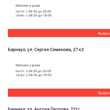
Уплотнительные
Магазин у дома
ленты
для
пн-пт: с 08:30 до 20:00
сб-вс: с 08:30 до 18:00
профилей
Двери,
дверная
фурнитура
Двери
Выбрат
межкомнатные
Двери
входные
Барнаул, ул. Сергея Семенова, 27 к2
Доборные
элементы
для
дверей
Магазин у дома
Двери
пн-пт: с 08:30 до 20:00
для
сб-вс: с 08:30 до 18:00
бани
Двери
противопожарные
Раздвижные
Выбрат
двери
Фурнитура
для
дверей
Барнаул, ул. Антона Петрова, 221г