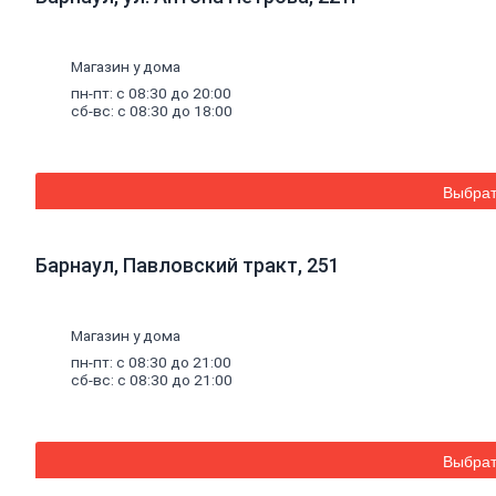
Окна,
откосы
и
Магазин у дома
подоконники
Откосы
пн-пт: с 08:30 до 20:00
сб-вс: с 08:30 до 18:00
и
подоконники
Москитные
сетки
и
Выбрат
комплектующие
для
окон
Барнаул, Павловский тракт, 251
Деревянные
окна
Пластиковые
окна
Магазин у дома
Уплотнители
пн-пт: с 08:30 до 21:00
для
сб-вс: с 08:30 до 21:00
окон
Напольные
покрытия
Линолеум
Выбрат
Ламинат
Плитка