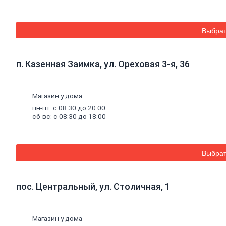
Кладочные
и
монтажные
Выбрат
смеси
Кладочные
смеси
для
п. Казенная Заимка, ул. Ореховая 3-я, 36
бетона
и
кирпича
Магазин у дома
Кладочные
смеси
пн-пт: с 08:30 до 20:00
сб-вс: с 08:30 до 18:00
для
ячеистого
бетона
Огнеупорные
кладочные
Выбрат
смеси
Внутренняя
пос. Центральный, ул. Столичная, 1
отделка
Керамическая
плитка
Магазин у дома
Гипсовые