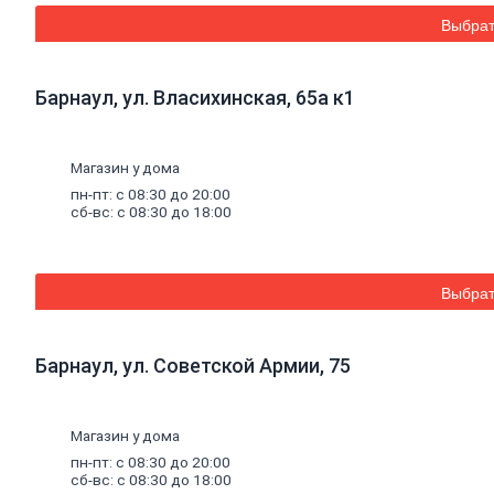
смеси
Выбрат
Шпатлевки
Штукатурки
Штукатурки
декоративные
Барнаул, ул. Власихинская, 65а к1
Штукатурки
выравнивающие
Клей
Магазин у дома
для
керамической
пн-пт: с 08:30 до 20:00
сб-вс: с 08:30 до 18:00
плитки
и
керамогранита
Расшивочные
смеси
Выбрат
(затирки)
Смеси
для
Барнаул, ул. Советской Армии, 75
пола
Гипс
Гидроизоляция
Известь
Магазин у дома
Смеси
пн-пт: с 08:30 до 20:00
для
сб-вс: с 08:30 до 18:00
теплоизоляции