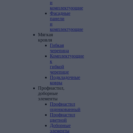
и
комплектующие
Фасадные
панели
и
комплектующие
Мягкая
кровля
Гибкая
черепица
Комплектующие
к
гибкой
черепице
Подкладочные
ковры
Профнастил,
доборные
элементы
Профнастил
оцинкованный
Профнастил
цветной
Доборные
элементы