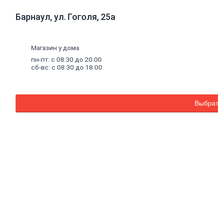
ПВХ,
Барнаул, ул. Гоголя, 25а
ламинат
виниловый
SPC
Коврики
Магазин у дома
придверные
пн-пт: с 08:30 до 20:00
Комплектующие
сб-вс: с 08:30 до 18:00
к
напольным
покрытиям
Плинтус,
комплектующие
Выбрат
к
плинтусу
Щетинистое
покрытие
Подложка
под
напольные
покрытия
Линолеум
характеристика
Ковролин
Порожки
Потолок