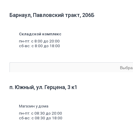
прокат
Проволока
вязальная
Барнаул, Павловский тракт, 206Б
Швеллер
Полоса
стальная
Комплектующие
Складской комплекс
для
пн-пт: с 8:00 до 20:00
опалубки
сб-вс: с 8:00 до 18:00
Винтовые
сваи
и
комплектующие
Выбра
Фитинги
стальные
Труба
стальная
п. Южный, ул. Герцена, 3 к1
Труба
профильная
Труба
Магазин у дома
водогазопроводная
Труба
пн-пт: с 08:30 до 20:00
круглая
сб-вс: с 08:30 до 18:00
Строительные