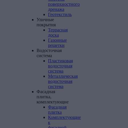
поверхностного
дренажа
Геотекстиль
Уличные
покрытия
Террасная
доска
Газонные
решетки
Водосточная
система
Пластиковая
водосточная
система
Металлическая
водосточная
система
Фасадная
плитка,
комплектующие
Фасадная
плитка
Комплектующие
к
фасадной