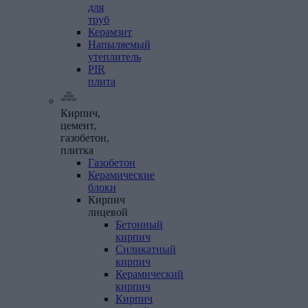
для
труб
Керамзит
Напыляемый
утеплитель
PIR
плита
Кирпич,
цемент,
газобетон,
плитка
Газобетон
Керамические
блоки
Кирпич
лицевой
Бетонный
кирпич
Силикатный
кирпич
Керамический
кирпич
Кирпич