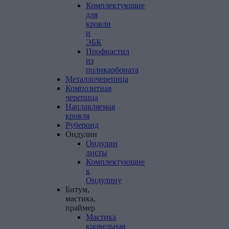
Комплектующие
для
кровли
и
ЭБК
Профнастил
из
поликарбоната
Металлочерепица
Композитная
черепица
Наплавляемая
кровля
Рубероид
Ондулин
Ондулин
листы
Комплектующие
к
Ондулину
Битум,
мастика,
праймер
Мастика
кровельная