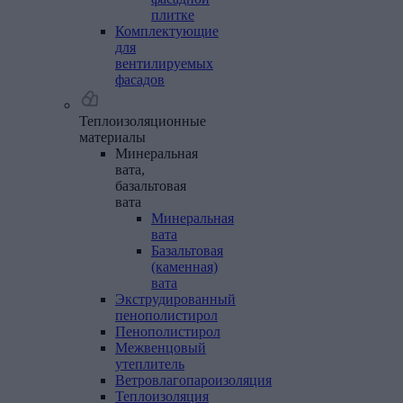
плитке
Комплектующие
для
вентилируемых
фасадов
Теплоизоляционные
материалы
Минеральная
вата,
базальтовая
вата
Минеральная
вата
Базальтовая
(каменная)
вата
Экструдированный
пенополистирол
Пенополистирол
Межвенцовый
утеплитель
Ветровлагопароизоляция
Теплоизоляция