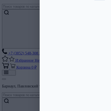
+7 (3852) 548-308
Без выходных
Избранное
Нет списков
Корзина
0 ₽
Барнаул, Павловский тракт, 206Б