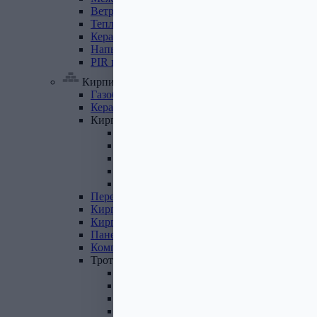
Ветровлагопароизоляция
Теплоизоляция
для
труб
Керамзит
Напыляемый
утеплитель
PIR
плита
Кирпич, цемент, газобетон, плитка
Газобетон
Керамические
блоки
Кирпич
лицевой
Бетонный кирпич
Силикатный кирпич
Керамический кирпич
Кирпич ручной формовки
Кирпич клинкерный
Перемычки
Кирпич
печной
Кирпич
рядовой
Панель
перекрытия
Комплектующие
к
кирпичу
Тротуарная
плитка
Вибролитая тротуарная плитка
Вибропрессованная брусчатка
Клинкерная брусчатка
Резиновая плитка