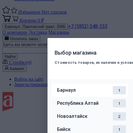
Избранное
Нет списков
Корзина
0 ₽
+7 (3852) 548-333
Барнаул,
Павловский тракт, 206Б
О компании
Доставка
Магазины
Оплатить заказ
Здесь вы можете оплатить электронным способом заказ, подт
Номер телефона
Выбор магазина
Найти
Стройклуб
Стоимость товаров, их наличие и усло
Кабинет
Войти на сайт
Зарегистрироваться
Барнаул
1
Республика Алтай
1
Новоалтайск
2
Бийск
1