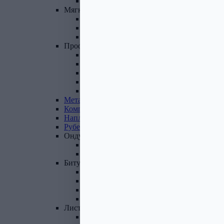
Фасадные панели и комплектующие
Мягкая
кровля
Гибкая черепица
Комплектующие к гибкой черепице
Подкладочные ковры
Профнастил,
доборные
элементы
Профнастил оцинкованный
Профнастил цветной
Доборные элементы
Комплектующие для кровли и ЭБК
Профнастил из поликарбоната
Металлочерепица
Композитная
черепица
Наплавляемая
кровля
Рубероид
Ондулин
Ондулин листы
Комплектующие к Ондулину
Битум,
мастика,
праймер
Мастика кровельная
Мастика гидроизоляционная
Праймер битумный
Битум
Лист
стальной
Лист оцинкованный