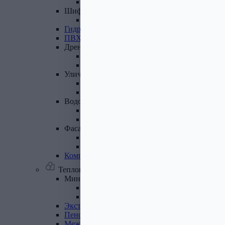
Лист полимеренный (цветной)
Шифер
и
доборные
элементы
Шифер (листы)
Гидроизоляционные
ленты
ПВХ
мембрана
Дренажная
система
Система поверхностного дренажа
Геотекстиль
Уличные
покрытия
Террасная доска
Газонные решетки
Водосточная
система
Пластиковая водосточная система
Металлическая водосточная система
Фасадная
плитка,
комплектующие
Фасадная плитка
Комплектующие к фасадной плитке
Комплектующие
для
вентилируемых
фасадов
Теплоизоляционные материалы
Минеральная
вата,
базальтовая
вата
Минеральная вата
Базальтовая (каменная) вата
Экструдированный
пенополистирол
Пенополистирол
Межвенцовый
утеплитель