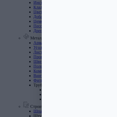
Инструмент
для
газобетона
Кладочная
сетка
Цветные
кладочные
смеси
Добавки
к
бетону
Цемент
Песок,
щебень
Дренажные
мембраны
Металлопрокат
Арматура,
круг,
квадрат
Уголок
стальной
Листовой
прокат
Проволока
вязальная
Швеллер
Полоса
стальная
Комплектующие
для
опалубки
Винтовые
сваи
и
комплектующие
Фитинги
стальные
Труба
стальная
Труба профильная
Труба водогазопроводная
Труба круглая
Строительные смеси
Шпатлевки
Штукатурки