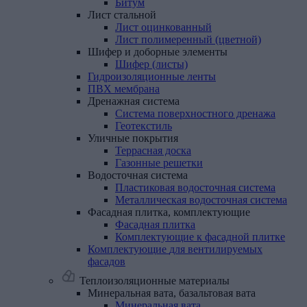
Битум
Лист
стальной
Лист оцинкованный
Лист полимеренный (цветной)
Шифер
и
доборные
элементы
Шифер (листы)
Гидроизоляционные
ленты
ПВХ
мембрана
Дренажная
система
Система поверхностного дренажа
Геотекстиль
Уличные
покрытия
Террасная доска
Газонные решетки
Водосточная
система
Пластиковая водосточная система
Металлическая водосточная система
Фасадная
плитка,
комплектующие
Фасадная плитка
Комплектующие к фасадной плитке
Комплектующие
для
вентилируемых
фасадов
Теплоизоляционные материалы
Минеральная
вата,
базальтовая
вата
Минеральная вата