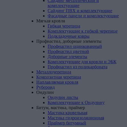
Сайдинг металлический и
комплектующие
Сайдинг ПВХ и комплектующие
Фасадные панели и комплектующие
Мягкая
кровля
Гибкая черепица
Комплектующие к гибкой черепице
Подкладочные ковры
Профнастил,
доборные
элементы
Профнастил оцинкованный
Профнастил цветной
Доборные элементы
Комплектующие для кровли и ЭБК
Профнастил из поликарбоната
Металлочерепица
Композитная
черепица
Наплавляемая
кровля
Рубероид
Ондулин
Ондулин листы
Комплектующие к Ондулину
Битум,
мастика,
праймер
Мастика кровельная
Мастика гидроизоляционная
Праймер битумный