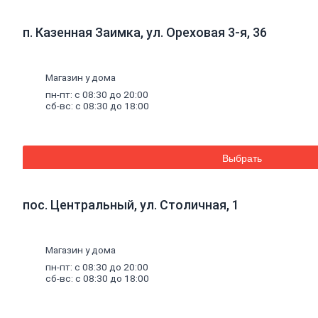
Стеновые панели SPC
Уголки
пластиковые
п. Казенная Заимка, ул. Ореховая 3-я, 36
Рулонные
шторы
Мозаика
Серпянки,
сетки,
ленты
Магазин у дома
Древесные материалы
Древесно-плитные
материалы
пн-пт: с 08:30 до 20:00
ОСП
сб-вс: с 08:30 до 18:00
ДВП
Фанера
ДСП
ЦСП
Выбрать
Пиломатериал
Погонажные изделия
Брус
пос. Центральный, ул. Столичная, 1
Брусок
Доска обрезная
Лакокрасочные материалы, пены, герметики
Магазин у дома
Эмали
Эмали универсальные
пн-пт: с 08:30 до 20:00
Эмали для пола
сб-вс: с 08:30 до 18:00
Эмали антикоррозионные
Специальные эмали
Эмали для радиаторов