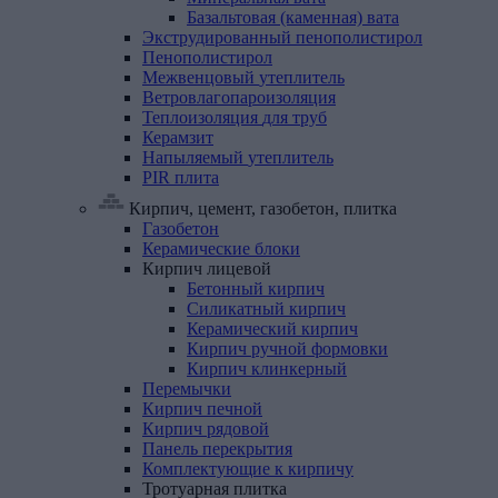
Базальтовая (каменная) вата
Экструдированный
пенополистирол
Пенополистирол
Межвенцовый
утеплитель
Ветровлагопароизоляция
Теплоизоляция
для
труб
Керамзит
Напыляемый
утеплитель
PIR
плита
Кирпич, цемент, газобетон, плитка
Газобетон
Керамические
блоки
Кирпич
лицевой
Бетонный кирпич
Силикатный кирпич
Керамический кирпич
Кирпич ручной формовки
Кирпич клинкерный
Перемычки
Кирпич
печной
Кирпич
рядовой
Панель
перекрытия
Комплектующие
к
кирпичу
Тротуарная
плитка