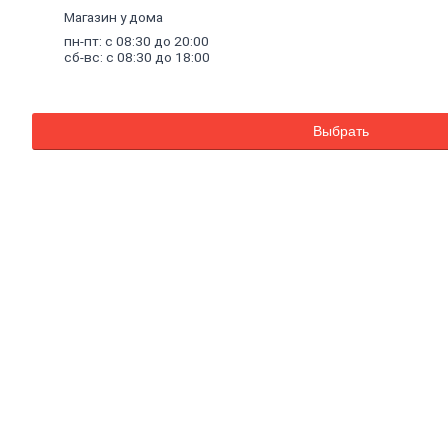
Комплектующие к насосам
Магазин у дома
Санитарные насосы
пн-пт: с 08:30 до 20:00
Теплый
пол
сб-вс: с 08:30 до 18:00
Комплектующие к теплому полу
Теплый пол (водяной)
Электрический теплый пол
Водонагреватели
Выбрать
Водосчетчики
Инструмент
сантехнический
Конвекторы,
тепловые
пушки,
масляные
радиаторы
Люк
канализационный
Асбестоизделия
Системы
фильтрации
воды
Санфаянс, ванная, кухня
Ванны
Ванны чугунные
Ванны стальные
Ванны акриловые
Экраны под ванны
Оборудование для ванн
Санфаянс
Раковины, пьедесталы
Писсуары