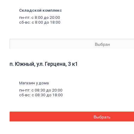
Аквапанель
Керамогранит
Складской комплекс
Обои
пн-пт: с 8:00 до 20:00
Декоративные обои
сб-вс: с 8:00 до 18:00
Обои под покраску
Профили
металлические
Потолочный профиль металлический
Стоечный и направляющий профили
Выбран
Комплектующие к профилю
Профили штукатурные
Уплотнительные ленты для профилей
Двери,
дверная
фурнитура
п. Южный, ул. Герцена, 3 к1
Двери межкомнатные
Двери входные
Доборные элементы для дверей
Магазин у дома
Двери для бани
Двери противопожарные
пн-пт: с 08:30 до 20:00
Раздвижные двери
сб-вс: с 08:30 до 18:00
Фурнитура для дверей
Окна,
откосы
и
подоконники
Откосы и подоконники
Москитные сетки и комплектующие
Выбрать
для окон
Деревянные окна
Пластиковые окна