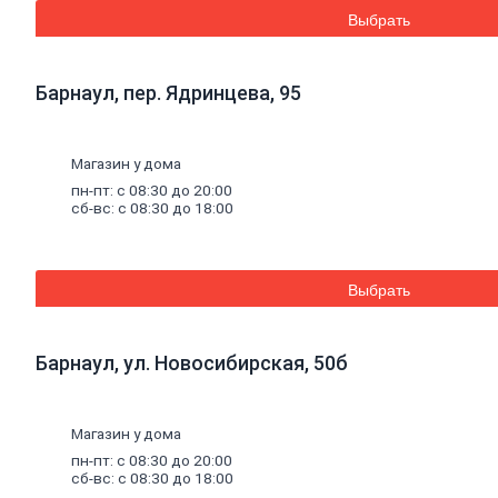
Эмали аэрозольные
Выбрать
Краска
водная
Краска для потолков
Краска для стен
Барнаул, пер. Ядринцева, 95
Краска специальная
Краска фасадная
Краска
масляная
Герметики
Магазин у дома
Акриловый герметик
пн-пт: с 08:30 до 20:00
Силиконовый универсальный
сб-вс: с 08:30 до 18:00
герметик
Силиконовый санитарный герметик
Термостойкий герметик
Специальный герметик
Выбрать
Пена
монтажная
и
очистители
Пена монтажная
Очиститель пены
Клей
Барнаул, ул. Новосибирская, 50б
Жидкие гвозди
Клей универсальный
Клей обойный
Магазин у дома
Клей специальный
Составы
для
дерева
и
антисептики
пн-пт: с 08:30 до 20:00
Антисептики биозащитные
сб-вс: с 08:30 до 18:00
Составы огнебиозащитные