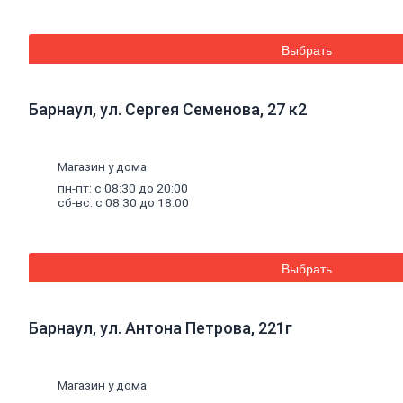
Средства для бань и саун
Составы для дерева декоративные
Грунты
Выбрать
Грунты антикоррозионные
Грунты аэрозольные
Грунты пропиточные
Барнаул, ул. Сергея Семенова, 27 к2
Лаки
Лаки интерьерные
Лаки аэрозольные
Лаки специальные
Магазин у дома
Растворители,
очистители,
олифа
пн-пт: с 08:30 до 20:00
Олифа и морилка
сб-вс: с 08:30 до 18:00
Очистители
Растворители
Колеры
Колеры для водных красок
Выбрать
Колеры универсальные
Специальные
средства
Декоративные
материалы
Барнаул, ул. Антона Петрова, 221г
Отопление, водоснабжение, канализация
Котельное
оборудование
Котлы
Дымоходы
Магазин у дома
Печное литье