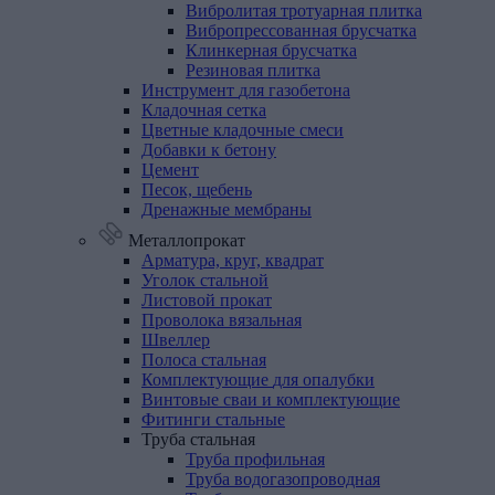
Вибролитая тротуарная плитка
Вибропрессованная брусчатка
Клинкерная брусчатка
Резиновая плитка
Инструмент
для
газобетона
Кладочная
сетка
Цветные
кладочные
смеси
Добавки
к
бетону
Цемент
Песок,
щебень
Дренажные
мембраны
Металлопрокат
Арматура,
круг,
квадрат
Уголок
стальной
Листовой
прокат
Проволока
вязальная
Швеллер
Полоса
стальная
Комплектующие
для
опалубки
Винтовые
сваи
и
комплектующие
Фитинги
стальные
Труба
стальная
Труба профильная
Труба водогазопроводная