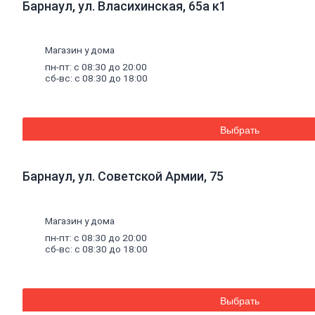
Барнаул, ул. Власихинская, 65а к1
Уплотнители для окон
Напольные
покрытия
Линолеум
Ламинат
Магазин у дома
Плитка ПВХ, ламинат виниловый SPC
пн-пт: с 08:30 до 20:00
Коврики придверные
сб-вс: с 08:30 до 18:00
Комплектующие к напольным
покрытиям
Плинтус, комплектующие к плинтусу
Щетинистое покрытие
Выбрать
Подложка под напольные покрытия
Линолеум характеристика
Ковролин
Порожки
Барнаул, ул. Советской Армии, 75
Потолок
Плитка потолочная
Потолок подвесной
Магазин у дома
Карнизы для штор
Комплектующие для карнизов
пн-пт: с 08:30 до 20:00
Плинтус, розетки потолочные
сб-вс: с 08:30 до 18:00
Стеновые
панели
Панели МДФ, комплектующие к
панелям
Панели ПВХ, комплектующие к
Выбрать
панелям