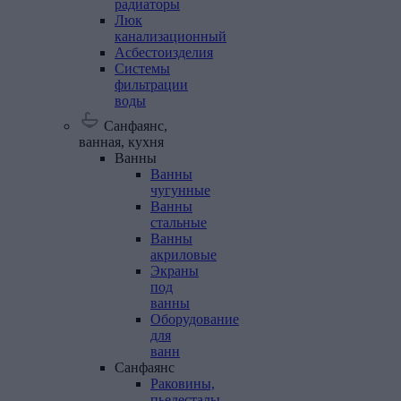
радиаторы
Люк
канализационный
Асбестоизделия
Системы
фильтрации
воды
Санфаянс,
ванная, кухня
Ванны
Ванны
чугунные
Ванны
стальные
Ванны
акриловые
Экраны
под
ванны
Оборудование
для
ванн
Санфаянс
Раковины,
пьедесталы