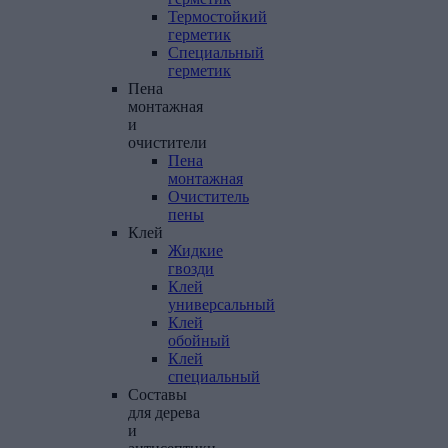
Термостойкий
герметик
Специальный
герметик
Пена
монтажная
и
очистители
Пена
монтажная
Очиститель
пены
Клей
Жидкие
гвозди
Клей
универсальный
Клей
обойный
Клей
специальный
Составы
для
дерева
и