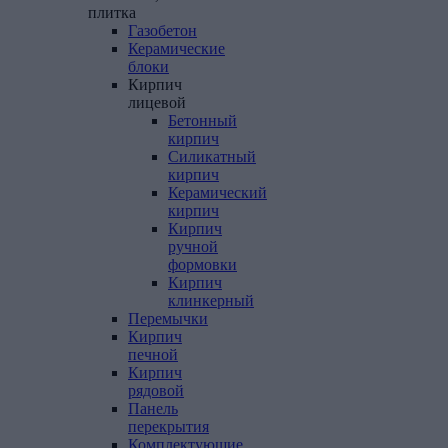
плитка
Газобетон
Керамические
блоки
Кирпич
лицевой
Бетонный
кирпич
Силикатный
кирпич
Керамический
кирпич
Кирпич
ручной
формовки
Кирпич
клинкерный
Перемычки
Кирпич
печной
Кирпич
рядовой
Панель
перекрытия
Комплектующие