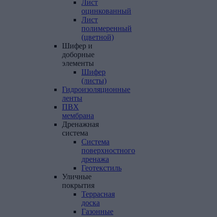
Лист
оцинкованный
Лист
полимеренный
(цветной)
Шифер
и
доборные
элементы
Шифер
(листы)
Гидроизоляционные
ленты
ПВХ
мембрана
Дренажная
система
Система
поверхностного
дренажа
Геотекстиль
Уличные
покрытия
Террасная
доска
Газонные