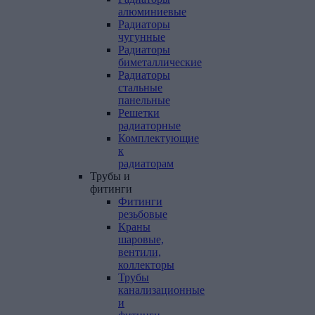
алюминиевые
Радиаторы
чугунные
Радиаторы
биметаллические
Радиаторы
стальные
панельные
Решетки
радиаторные
Комплектующие
к
радиаторам
Трубы
и
фитинги
Фитинги
резьбовые
Краны
шаровые,
вентили,
коллекторы
Трубы
канализационные
и