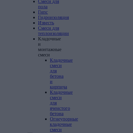
Смеси
для
пола
Гипс
Гидроизоляция
Известь
Смеси
для
теплоизоляции
Кладочные
и
монтажные
смеси
Кладочные
смеси
для
бетона
и
кирпича
Кладочные
смеси
для
ячеистого
бетона
Огнеупорные
кладочные
смеси