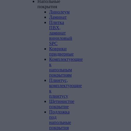
Напольные
покрытия
Линолеум
Ламинат
Плитка
ПВХ,
ламинат
виниловый
SPC
Коврики
придверные
Комплектующие
к
напольным
покрытиям
Плинтус,
комплектующие
к
плинтусу
Щетинистое
покрытие
Подложка
под
напольные
покрытия