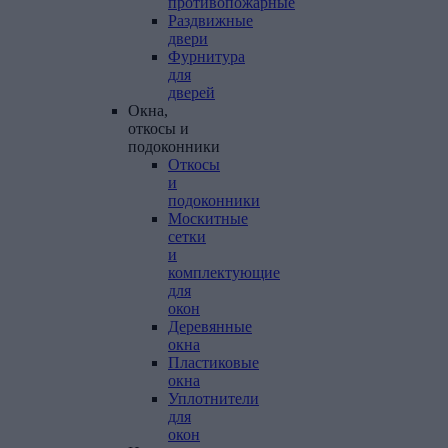
противопожарные
Раздвижные
двери
Фурнитура
для
дверей
Окна,
откосы
и
подоконники
Откосы
и
подоконники
Москитные
сетки
и
комплектующие
для
окон
Деревянные
окна
Пластиковые
окна
Уплотнители
для
окон