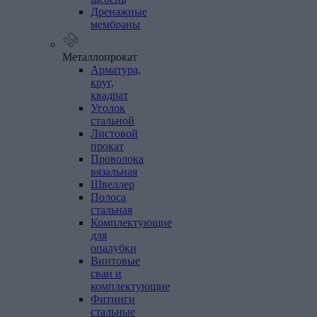
Дренажные
мембраны
Металлопрокат
Арматура,
круг,
квадрат
Уголок
стальной
Листовой
прокат
Проволока
вязальная
Швеллер
Полоса
стальная
Комплектующие
для
опалубки
Винтовые
сваи
и
комплектующие
Фитинги
стальные