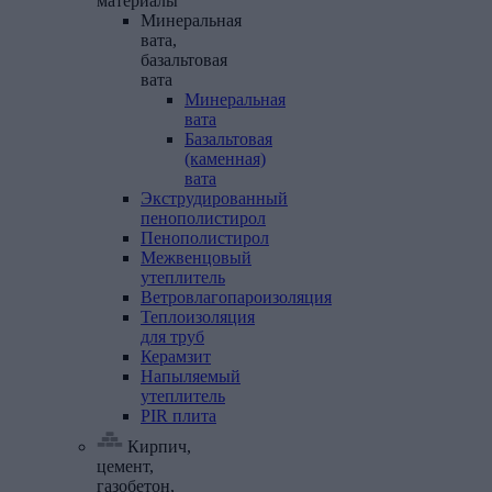
материалы
Минеральная
вата,
базальтовая
вата
Минеральная
вата
Базальтовая
(каменная)
вата
Экструдированный
пенополистирол
Пенополистирол
Межвенцовый
утеплитель
Ветровлагопароизоляция
Теплоизоляция
для
труб
Керамзит
Напыляемый
утеплитель
PIR
плита
Кирпич,
цемент,
газобетон,