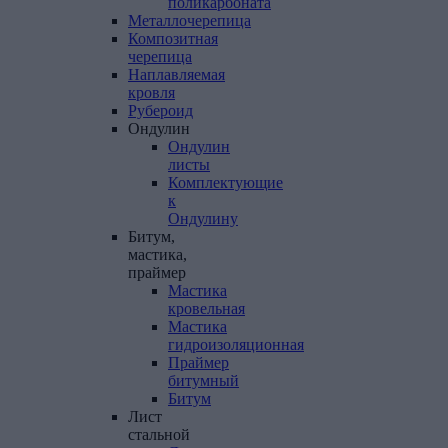
поликарбоната
Металлочерепица
Композитная
черепица
Наплавляемая
кровля
Рубероид
Ондулин
Ондулин
листы
Комплектующие
к
Ондулину
Битум,
мастика,
праймер
Мастика
кровельная
Мастика
гидроизоляционная
Праймер
битумный
Битум
Лист
стальной