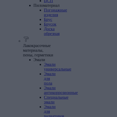
ЦСП
Пиломатериал
Погонажные
изделия
Брус
Брусок
Доска
обрезная
Лакокрасочные
материалы,
пены, герметики
Эмали
Эмали
универсальные
Эмали
для
пола
Эмали
антикоррозионные
Специальные
эмали
Эмали
для
радиаторов