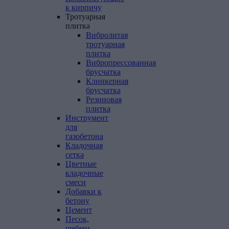
к
кирпичу
Тротуарная
плитка
Вибролитая
тротуарная
плитка
Вибропрессованная
брусчатка
Клинкерная
брусчатка
Резиновая
плитка
Инструмент
для
газобетона
Кладочная
сетка
Цветные
кладочные
смеси
Добавки
к
бетону
Цемент
Песок,
щебень