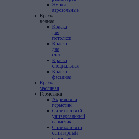
Эмали
аэрозольные
Краска
водная
Краска
для
потолков
Краска
для
стен
Краска
специальная
Краска
фасадная
Краска
масляная
Герметики
Акриловый
герметик
Силиконовый
универсальный
герметик
Силиконовый
санитарный
герметик