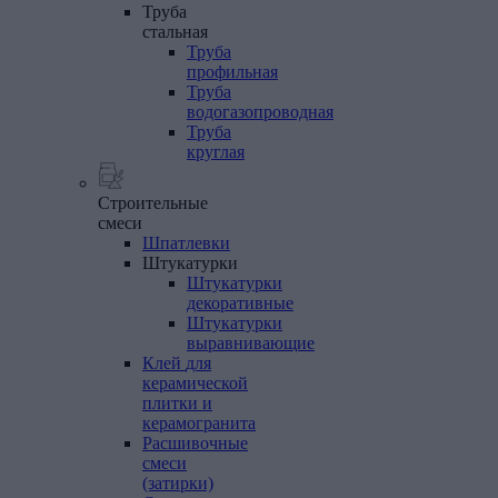
Труба
стальная
Труба
профильная
Труба
водогазопроводная
Труба
круглая
Строительные
смеси
Шпатлевки
Штукатурки
Штукатурки
декоративные
Штукатурки
выравнивающие
Клей
для
керамической
плитки
и
керамогранита
Расшивочные
смеси
(затирки)