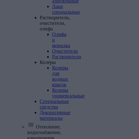
аэрозольные
Лаки
специальные
Растворители,
очистители,
олифа
Олифа
и
морилка
Очистители
Растворители
Колеры
Колеры
для
водных
красок
Колеры
универсальные
Специальные
средства
Декоративные
материалы
Отопление,
водоснабжение,
канализация