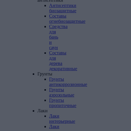
антисептики
Антисептики
биозащитные
Составы
огнебиозащитные
Средства
для
бань
и
саун
Составы
для
дерева
декоративные
Грунты
Грунты
антикоррозионные
Грунты
аэрозольные
Грунты
пропиточные
Лаки
Лаки
интерьерные
Лаки