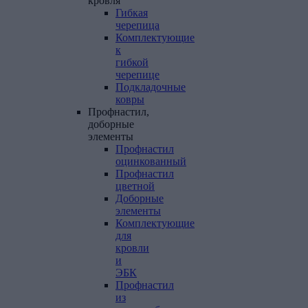
кровля
Гибкая
черепица
Комплектующие
к
гибкой
черепице
Подкладочные
ковры
Профнастил,
доборные
элементы
Профнастил
оцинкованный
Профнастил
цветной
Доборные
элементы
Комплектующие
для
кровли
и
ЭБК
Профнастил
из