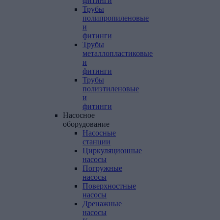
фитинги
Трубы
полипропиленовые
и
фитинги
Трубы
металлопластиковые
и
фитинги
Трубы
полиэтиленовые
и
фитинги
Насосное
оборудование
Насосные
станции
Циркуляционные
насосы
Погружные
насосы
Поверхностные
насосы
Дренажные
насосы