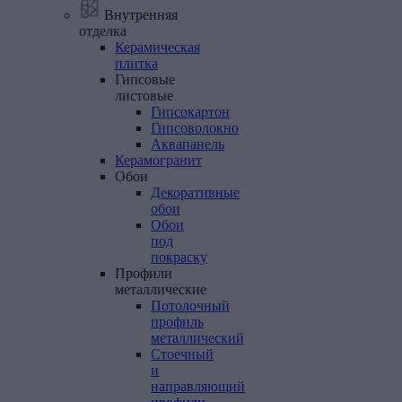
Внутренняя
отделка
Керамическая
плитка
Гипсовые
листовые
Гипсокартон
Гипсоволокно
Аквапанель
Керамогранит
Обои
Декоративные
обои
Обои
под
покраску
Профили
металлические
Потолочный
профиль
металлический
Стоечный
и
направляющий