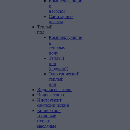
Комплектующие
к
насосам
Санитарные
насосы
Теплый
пол
Комплектующие
к
теплому
полу
Теплый
пол
(водяной)
Электрический
теплый
пол
Водонагреватели
Водосчетчики
Инструмент
сантехнический
Конвекторы,
тепловые
пушки,
масляные