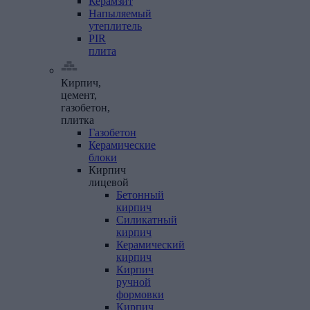
Керамзит
Напыляемый
утеплитель
PIR
плита
Кирпич,
цемент,
газобетон,
плитка
Газобетон
Керамические
блоки
Кирпич
лицевой
Бетонный
кирпич
Силикатный
кирпич
Керамический
кирпич
Кирпич
ручной
формовки
Кирпич