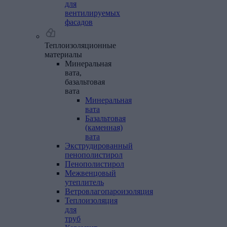
для
вентилируемых
фасадов
Теплоизоляционные
материалы
Минеральная
вата,
базальтовая
вата
Минеральная
вата
Базальтовая
(каменная)
вата
Экструдированный
пенополистирол
Пенополистирол
Межвенцовый
утеплитель
Ветровлагопароизоляция
Теплоизоляция
для
труб