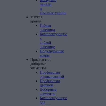
панели
и
комплектующие
Мягкая
кровля
Гибкая
черепица
Комплектующие
к
гибкой
черепице
Подкладочные
ковры
Профнастил,
доборные
элементы
Профнастил
оцинкованный
Профнастил
цветной
Доборные
элементы
Комплектующие
для