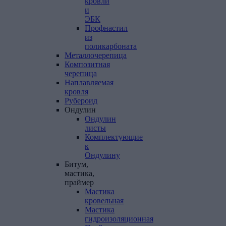
кровли
и
ЭБК
Профнастил
из
поликарбоната
Металлочерепица
Композитная
черепица
Наплавляемая
кровля
Рубероид
Ондулин
Ондулин
листы
Комплектующие
к
Ондулину
Битум,
мастика,
праймер
Мастика
кровельная
Мастика
гидроизоляционная