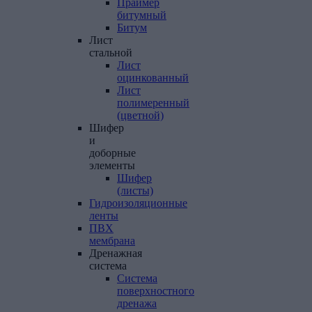
Праймер
битумный
Битум
Лист
стальной
Лист
оцинкованный
Лист
полимеренный
(цветной)
Шифер
и
доборные
элементы
Шифер
(листы)
Гидроизоляционные
ленты
ПВХ
мембрана
Дренажная
система
Система
поверхностного
дренажа