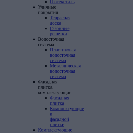
Геотекстиль
Уличные
покрытия
Террасная
доска
Газонные
решетки
Водосточная
система
Пластиковая
водосточная
система
Металлическая
водосточная
система
Фасадная
плитка,
комплектующие
Фасадная
плитка
Комплектующие
к
фасадной
плитке
Комплектующие