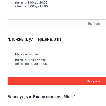
пн-пт: с 8:00 до 20:00
Кладочная
сб-вс: с 8:00 до 18:00
сетка
Цветные
кладочные
смеси
Выбран
Добавки
к
бетону
Цемент
п. Южный, ул. Герцена, 3 к1
Песок,
щебень
Дренажные
Магазин у дома
мембраны
пн-пт: с 08:30 до 20:00
сб-вс: 08:30 до 18:00
Металлопрокат
Арматура,
круг,
квадрат
Выбрать
Уголок
стальной
Листовой
прокат
Барнаул, ул. Власихинская, 65а к1
Проволока
вязальная