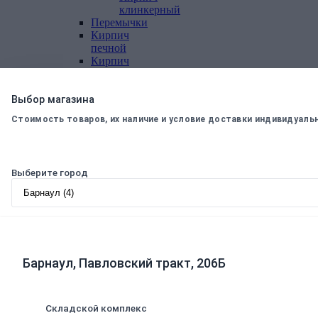
клинкерный
Перемычки
Кирпич
печной
Кирпич
рядовой
Панель
перекрытия
Выбор магазина
Комплектующие
Стоимость товаров, их наличие и условие доставки индивидуаль
к
кирпичу
Тротуарная
плитка
Выберите город
Вибролитая
тротуарная
плитка
Вибропрессованная
брусчатка
Клинкерная
брусчатка
Барнаул, Павловский тракт, 206Б
Резиновая
плитка
Инструмент
для
Складской комплекс
газобетона