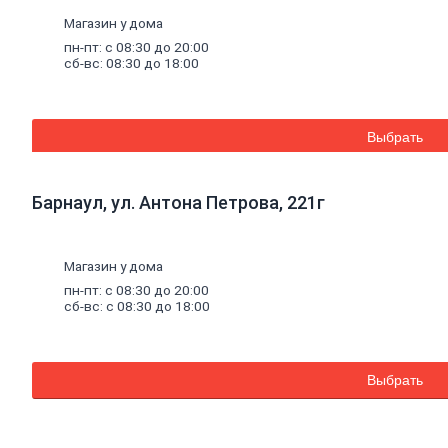
Швеллер
Магазин у дома
Полоса
стальная
пн-пт: с 08:30 до 20:00
Комплектующие
сб-вс: 08:30 до 18:00
для
опалубки
Винтовые
сваи
Выбрать
и
комплектующие
Фитинги
Барнаул, ул. Антона Петрова, 221г
стальные
Труба
стальная
Труба
Магазин у дома
профильная
пн-пт: с 08:30 до 20:00
Труба
сб-вс: с 08:30 до 18:00
водогазопроводная
Труба
круглая
Выбрать
Строительные
смеси
Шпатлевки