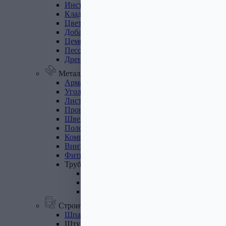
Инструмент
для
газобетона
Кладочная
сетка
Цветные
кладочные
смеси
Добавки
к
бетону
Цемент
Песок,
щебень
Дренажные
мембраны
Металлопрокат
Арматура,
круг,
квадрат
Уголок
стальной
Листовой
прокат
Проволока
вязальная
Швеллер
Полоса
стальная
Комплектующие
для
опалубки
Винтовые
сваи
и
комплектующие
Фитинги
стальные
Труба
стальная
Труба профильная
Труба водогазопроводная
Труба круглая
Строительные смеси
Шпатлевки
Штукатурки