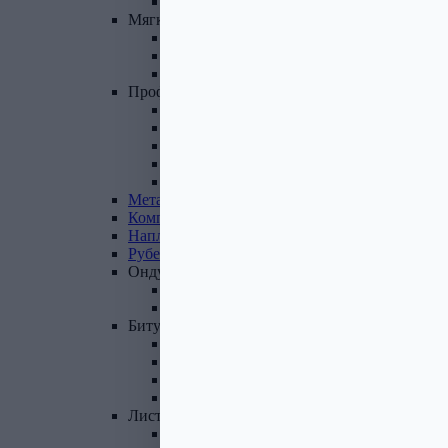
Фасадные панели и комплектующие
Мягкая
кровля
Гибкая черепица
Комплектующие к гибкой черепице
Подкладочные ковры
Профнастил,
доборные
элементы
Профнастил оцинкованный
Профнастил цветной
Доборные элементы
Комплектующие для кровли и ЭБК
Профнастил из поликарбоната
Металлочерепица
Композитная
черепица
Наплавляемая
кровля
Рубероид
Ондулин
Ондулин листы
Комплектующие к Ондулину
Битум,
мастика,
праймер
Мастика кровельная
Мастика гидроизоляционная
Праймер битумный
Битум
Лист
стальной
Лист оцинкованный