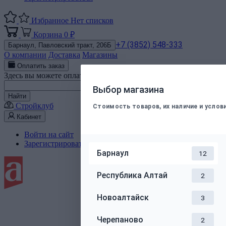
Избранное
Нет списков
Корзина
0 ₽
+7 (3852) 548-333
Барнаул,
Павловский тракт, 206Б
О компании
Доставка
Магазины
Оплатить заказ
Здесь вы можете оплатить электронным способом заказ, подт
Номер телефона
Выбор магазина
Найти
Стройклуб
Стоимость товаров, их наличие и усло
Кабинет
Войти на сайт
Зарегистрироваться
Барнаул
12
Республика Алтай
2
Новоалтайск
3
Черепаново
2