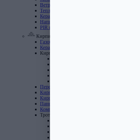
Ветровлагопароизоляция
Теплоизоляция
для
труб
Керамзит
Напыляемый
утеплитель
PIR
плита
Кирпич, цемент, газобетон, плитка
Газобетон
Керамические
блоки
Кирпич
лицевой
Бетонный кирпич
Силикатный кирпич
Керамический кирпич
Кирпич ручной формовки
Кирпич клинкерный
Перемычки
Кирпич
печной
Кирпич
рядовой
Панель
перекрытия
Комплектующие
к
кирпичу
Тротуарная
плитка
Вибролитая тротуарная плитка
Вибропрессованная брусчатка
Клинкерная брусчатка
Резиновая плитка