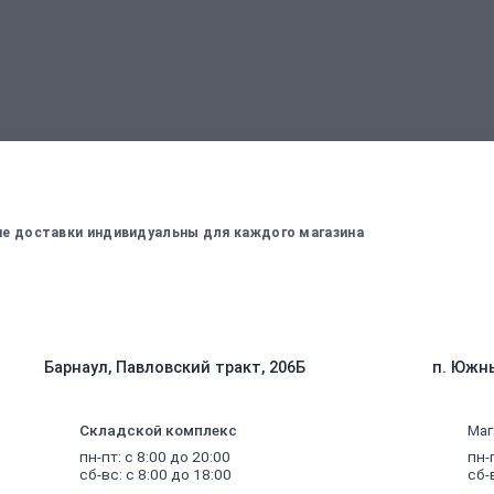
вержденный менеджером
Для оплаты заказа - введите данные, ко
вие доставки индивидуальны для каждого магазина
Барнаул, Павловский тракт, 206Б
п. Южны
Складской комплекс
Маг
пн-пт: с 8:00 до 20:00
пн-
сб-вс: с 8:00 до 18:00
сб-