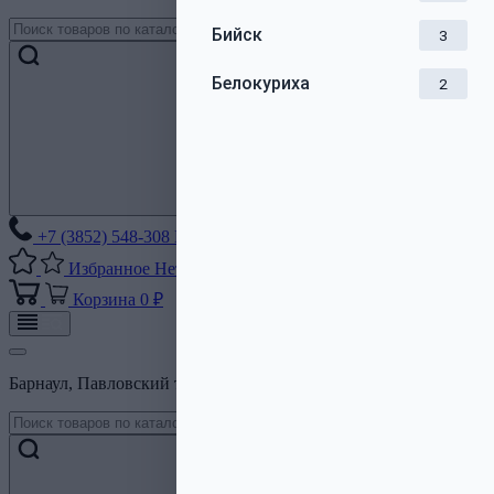
Бийск
3
Белокуриха
2
+7 (3852) 548-308
Без выходных
Избранное
Нет списков
Корзина
0 ₽
Барнаул, Павловский тракт, 206Б