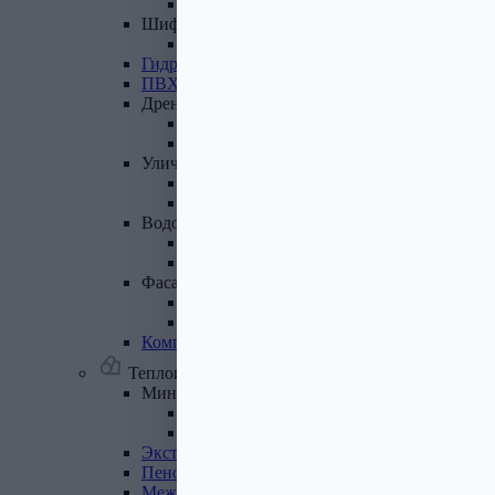
Лист полимеренный (цветной)
Шифер
и
доборные
элементы
Шифер (листы)
Гидроизоляционные
ленты
ПВХ
мембрана
Дренажная
система
Система поверхностного дренажа
Геотекстиль
Уличные
покрытия
Террасная доска
Газонные решетки
Водосточная
система
Пластиковая водосточная система
Металлическая водосточная система
Фасадная
плитка,
комплектующие
Фасадная плитка
Комплектующие к фасадной плитке
Комплектующие
для
вентилируемых
фасадов
Теплоизоляционные материалы
Минеральная
вата,
базальтовая
вата
Минеральная вата
Базальтовая (каменная) вата
Экструдированный
пенополистирол
Пенополистирол
Межвенцовый
утеплитель