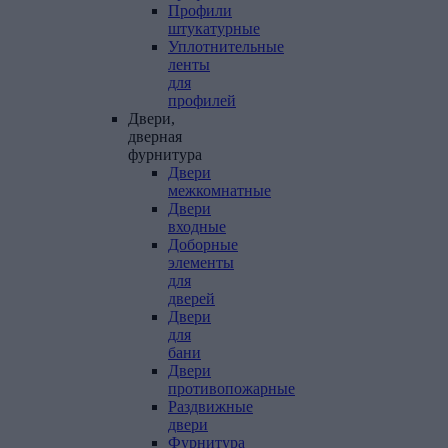
Профили
штукатурные
Уплотнительные
ленты
для
профилей
Двери,
дверная
фурнитура
Двери
межкомнатные
Двери
входные
Доборные
элементы
для
дверей
Двери
для
бани
Двери
противопожарные
Раздвижные
двери
Фурнитура