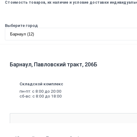
Стоимость товаров, их наличие и условие доставки индивидуаль
Ламинат
Плитка
ПВХ,
ламинат
Выберите город
виниловый
SPC
Коврики
придверные
Комплектующие
к
напольным
Барнаул, Павловский тракт, 206Б
покрытиям
Плинтус,
комплектующие
к
Складской комплекс
плинтусу
пн-пт: с 8:00 до 20:00
Щетинистое
сб-вс: с 8:00 до 18:00
покрытие
Подложка
под
напольные
покрытия
Линолеум
характеристика
Ковролин