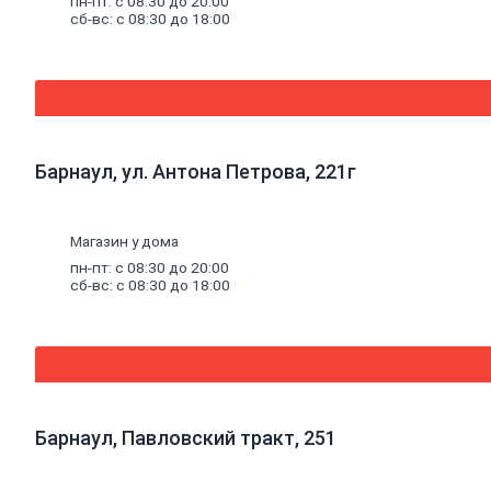
пн-пт: с 08:30 до 20:00
Термостойкий
сб-вс: с 08:30 до 18:00
герметик
Специальный
герметик
Пена
монтажная
и
очистители
Пена
Барнаул, ул. Антона Петрова, 221г
монтажная
Очиститель
пены
Магазин у дома
Клей
Жидкие
пн-пт: с 08:30 до 20:00
сб-вс: с 08:30 до 18:00
гвозди
Клей
универсальный
Клей
обойный
Клей
специальный
Составы
Барнаул, Павловский тракт, 251
для
дерева
и