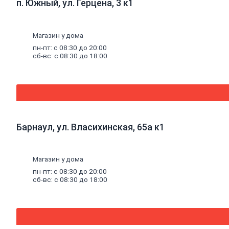
п. Южный, ул. Герцена, 3 к1
Порожки
Потолок
Плитка
Магазин у дома
потолочная
Потолок
пн-пт: с 08:30 до 20:00
подвесной
сб-вс: с 08:30 до 18:00
Карнизы
для
штор
Комплектующие
для
карнизов
Плинтус,
Барнаул, ул. Власихинская, 65а к1
розетки
потолочные
Стеновые
панели
Магазин у дома
Панели
пн-пт: с 08:30 до 20:00
МДФ,
сб-вс: с 08:30 до 18:00
комплектующие
к
панелям
Панели
ПВХ,