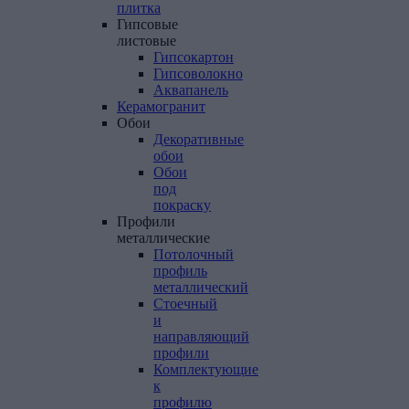
плитка
Гипсовые
листовые
Гипсокартон
Гипсоволокно
Аквапанель
Керамогранит
Обои
Декоративные
обои
Обои
под
покраску
Профили
металлические
Потолочный
профиль
металлический
Стоечный
и
направляющий
профили
Комплектующие
к
профилю