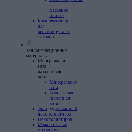
к
фасадной
плитке
Комплектующие
для
вентилируемых
фасадов
Теплоизоляционные
материалы
Минеральная
вата,
базальтовая
вата
Минеральная
вата
Базальтовая
(каменная)
вата
Экструдированный
пенополистирол
Пенополистирол
Межвенцовый
утеплитель