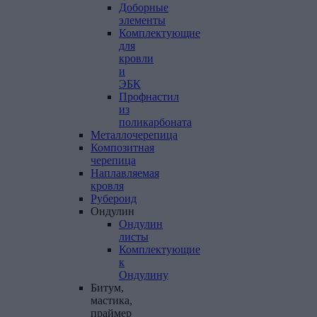
Доборные
элементы
Комплектующие
для
кровли
и
ЭБК
Профнастил
из
поликарбоната
Металлочерепица
Композитная
черепица
Наплавляемая
кровля
Рубероид
Ондулин
Ондулин
листы
Комплектующие
к
Ондулину
Битум,
мастика,
праймер