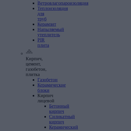
Ветровлагопароизоляция
Теплоизоляция
для
труб
Керамзит
Напыляемый
утеплитель
PIR
плита
Кирпич,
цемент,
газобетон,
плитка
Газобетон
Керамические
блоки
Кирпич
лицевой
Бетонный
кирпич
Силикатный
кирпич
Керамический