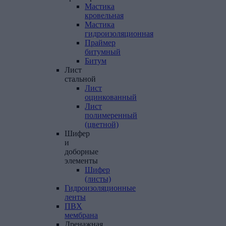
Мастика
кровельная
Мастика
гидроизоляционная
Праймер
битумный
Битум
Лист
стальной
Лист
оцинкованный
Лист
полимеренный
(цветной)
Шифер
и
доборные
элементы
Шифер
(листы)
Гидроизоляционные
ленты
ПВХ
мембрана
Дренажная