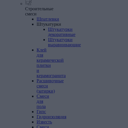
Строительные
смеси
Шпатлевки
Штукатурки
Штукатурки
декоративные
Штукатурки
выравнивающие
Клей
для
керамической
плитки
и
керамогранита
Расшивочные
смеси
(затирки)
Смеси
для
пола
Гипс
Гидроизоляция
Известь
Смеси