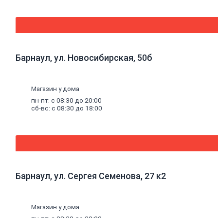
Эмали
аэрозольные
Краска
водная
Краска
для
потолков
Барнаул, ул. Новосибирская, 50б
Краска
для
стен
Магазин у дома
Краска
специальная
пн-пт: с 08:30 до 20:00
сб-вс: с 08:30 до 18:00
Краска
фасадная
Краска
масляная
Герметики
Акриловый
герметик
Силиконовый
Барнаул, ул. Сергея Семенова, 27 к2
универсальный
герметик
Силиконовый
санитарный
Магазин у дома
герметик