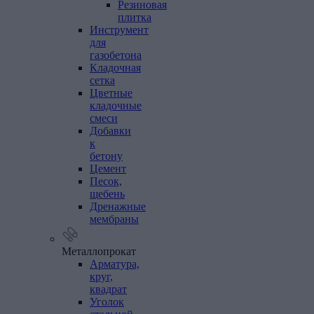
Резиновая
плитка
Инструмент
для
газобетона
Кладочная
сетка
Цветные
кладочные
смеси
Добавки
к
бетону
Цемент
Песок,
щебень
Дренажные
мембраны
Металлопрокат
Арматура,
круг,
квадрат
Уголок