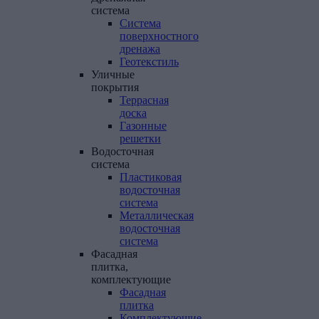
система
Система
поверхностного
дренажа
Геотекстиль
Уличные
покрытия
Террасная
доска
Газонные
решетки
Водосточная
система
Пластиковая
водосточная
система
Металлическая
водосточная
система
Фасадная
плитка,
комплектующие
Фасадная
плитка
Комплектующие