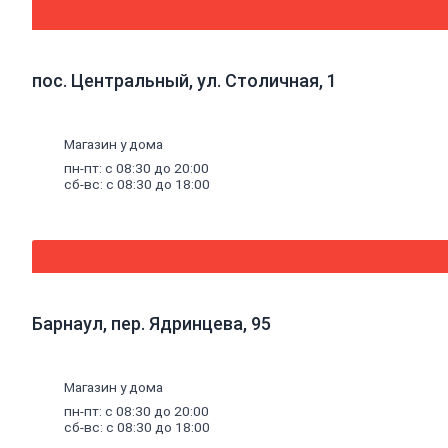
Погонажные
изделия
Брус
Брусок
пос. Центральный, ул. Столичная, 1
Доска
обрезная
Магазин у дома
Лакокрасочные
материалы,
пн-пт: с 08:30 до 20:00
пены,
сб-вс: с 08:30 до 18:00
герметики
Эмали
Эмали
универсальные
Эмали
для
пола
Барнаул, пер. Ядринцева, 95
Эмали
антикоррозионные
Специальные
эмали
Магазин у дома
Эмали
пн-пт: с 08:30 до 20:00
для
сб-вс: с 08:30 до 18:00
радиаторов