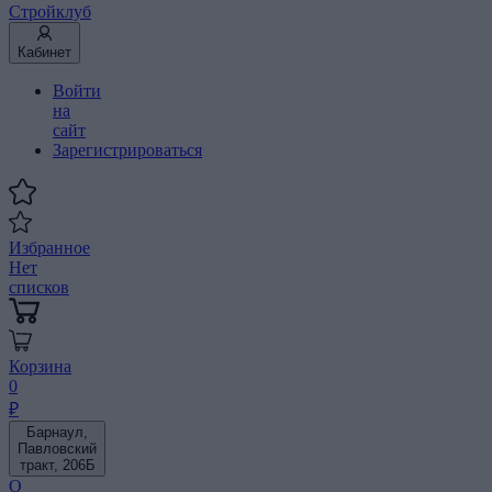
Стройклуб
Кабинет
Войти
на
сайт
Зарегистрироваться
Избранное
Нет
списков
Корзина
0
₽
Барнаул,
Павловский
тракт, 206Б
О