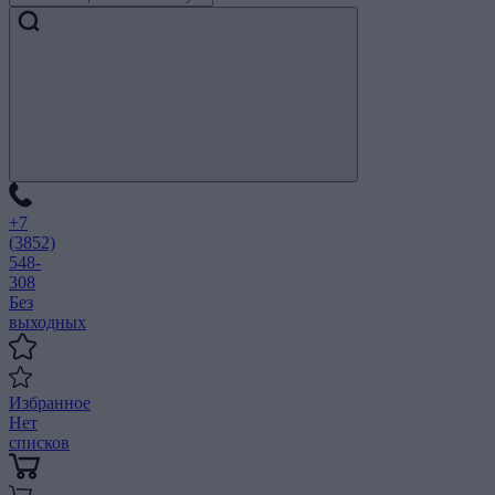
+7
(3852)
548-
308
Без
выходных
Избранное
Нет
списков