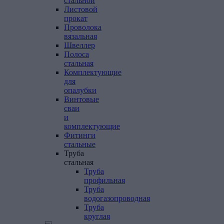
стальной
Листовой
прокат
Проволока
вязальная
Швеллер
Полоса
стальная
Комплектующие
для
опалубки
Винтовые
сваи
и
комплектующие
Фитинги
стальные
Труба
стальная
Труба
профильная
Труба
водогазопроводная
Труба
круглая