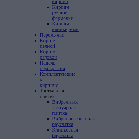
кирпич
Кирпич
ручной
формовки
Кирпич
клинкерный
Перемычки
Кирпич
печной
Кирпич
рядовой
Панель
перекрытия
Комплектующие
к
кирпичу
Тротуарная
плитка
Вибролитая
тротуарная
плитка
Вибропрессованная
брусчатка
Клинкерная
брусчатка