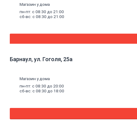
антисептики
Магазин у дома
Антисептики
пн-пт: с 08:30 до 21:00
биозащитные
сб-вс: с 08:30 до 21:00
Составы
огнебиозащитные
Средства
для
бань
и
саун
Составы
Барнаул, ул. Гоголя, 25а
для
дерева
декоративные
Магазин у дома
Грунты
Грунты
пн-пт: с 08:30 до 20:00
сб-вс: с 08:30 до 18:00
антикоррозионные
Грунты
аэрозольные
Грунты
пропиточные
Лаки
Лаки
интерьерные
Лаки