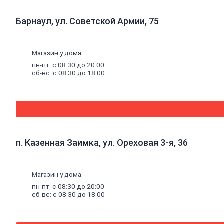
комплектующие
к
панелям
Барнаул, ул. Советской Армии, 75
Стеновые
панели
SPC
Магазин у дома
Уголки
пластиковые
пн-пт: с 08:30 до 20:00
Рулонные
сб-вс: с 08:30 до 18:00
шторы
Мозаика
Серпянки,
сетки,
ленты
Древесные
п. Казенная Заимка, ул. Ореховая 3-я, 36
материалы
Древесно-плитные
материалы
Магазин у дома
ОСП
ДВП
пн-пт: с 08:30 до 20:00
Фанера
сб-вс: с 08:30 до 18:00
ДСП
ЦСП
Пиломатериал