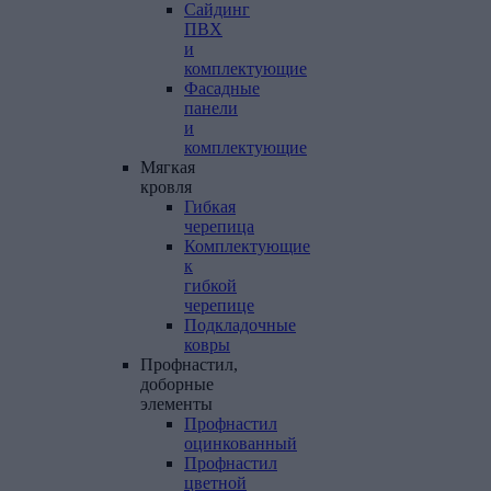
Сайдинг
ПВХ
и
комплектующие
Фасадные
панели
и
комплектующие
Мягкая
кровля
Гибкая
черепица
Комплектующие
к
гибкой
черепице
Подкладочные
ковры
Профнастил,
доборные
элементы
Профнастил
оцинкованный
Профнастил
цветной