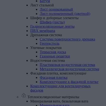
Битум
Лист
стальной
Лист оцинкованный
Лист полимеренный (цветной)
Шифер
и
доборные
элементы
Шифер (листы)
Гидроизоляционные
ленты
ПВХ
мембрана
Дренажная
система
Система поверхностного дренажа
Геотекстиль
Уличные
покрытия
Террасная доска
Газонные решетки
Водосточная
система
Пластиковая водосточная система
Металлическая водосточная система
Фасадная
плитка,
комплектующие
Фасадная плитка
Комплектующие к фасадной плитке
Комплектующие
для
вентилируемых
фасадов
Теплоизоляционные материалы
Минеральная
вата,
базальтовая
вата
Минеральная вата