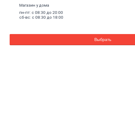
Комплектующие к насосам
Магазин у дома
Санитарные насосы
пн-пт: с 08:30 до 20:00
Теплый
пол
сб-вс: с 08:30 до 18:00
Комплектующие к теплому полу
Теплый пол (водяной)
Электрический теплый пол
Водонагреватели
Выбрать
Водосчетчики
Инструмент
сантехнический
Конвекторы,
тепловые
пушки,
масляные
радиаторы
Люк
канализационный
Асбестоизделия
Системы
фильтрации
воды
Санфаянс, ванная, кухня
Ванны
Ванны чугунные
Ванны стальные
Ванны акриловые
Экраны под ванны
Оборудование для ванн
Санфаянс
Раковины, пьедесталы
Писсуары