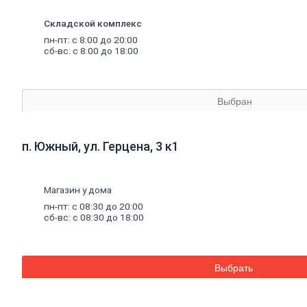
Аквапанель
Керамогранит
Складской комплекс
Обои
пн-пт: с 8:00 до 20:00
Декоративные обои
сб-вс: с 8:00 до 18:00
Обои под покраску
Профили
металлические
Потолочный профиль металлический
Стоечный и направляющий профили
Выбран
Комплектующие к профилю
Профили штукатурные
Уплотнительные ленты для профилей
Двери,
дверная
фурнитура
п. Южный, ул. Герцена, 3 к1
Двери межкомнатные
Двери входные
Доборные элементы для дверей
Магазин у дома
Двери для бани
Двери противопожарные
пн-пт: с 08:30 до 20:00
Раздвижные двери
сб-вс: с 08:30 до 18:00
Фурнитура для дверей
Окна,
откосы
и
подоконники
Откосы и подоконники
Москитные сетки и комплектующие
Выбрать
для окон
Деревянные окна
Пластиковые окна