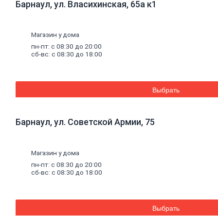
Барнаул, ул. Власихинская, 65а к1
Уплотнители для окон
Напольные
покрытия
Линолеум
Ламинат
Магазин у дома
Плитка ПВХ, ламинат виниловый SPC
пн-пт: с 08:30 до 20:00
Коврики придверные
сб-вс: с 08:30 до 18:00
Комплектующие к напольным
покрытиям
Плинтус, комплектующие к плинтусу
Щетинистое покрытие
Выбрать
Подложка под напольные покрытия
Линолеум характеристика
Ковролин
Порожки
Барнаул, ул. Советской Армии, 75
Потолок
Плитка потолочная
Потолок подвесной
Магазин у дома
Карнизы для штор
Комплектующие для карнизов
пн-пт: с 08:30 до 20:00
Плинтус, розетки потолочные
сб-вс: с 08:30 до 18:00
Стеновые
панели
Панели МДФ, комплектующие к
панелям
Панели ПВХ, комплектующие к
Выбрать
панелям