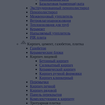
Базальтовая (каменная) вата
Экструдированный
пенополистирол
Пенополистирол
Межвенцовый
утеплитель
Ветровлагопароизоляция
Теплоизоляция
для
труб
Керамзит
Напыляемый
утеплитель
PIR
плита
Кирпич, цемент, газобетон, плитка
Газобетон
Керамические
блоки
Кирпич
лицевой
Бетонный кирпич
Силикатный кирпич
Керамический кирпич
Кирпич ручной формовки
Кирпич клинкерный
Перемычки
Кирпич
печной
Кирпич
рядовой
Панель
перекрытия
Комплектующие
к
кирпичу
Тротуарная
плитка