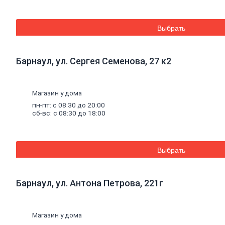
Средства для бань и саун
Составы для дерева декоративные
Грунты
Выбрать
Грунты антикоррозионные
Грунты аэрозольные
Грунты пропиточные
Барнаул, ул. Сергея Семенова, 27 к2
Лаки
Лаки интерьерные
Лаки аэрозольные
Лаки специальные
Магазин у дома
Растворители,
очистители,
олифа
пн-пт: с 08:30 до 20:00
Олифа и морилка
сб-вс: с 08:30 до 18:00
Очистители
Растворители
Колеры
Колеры для водных красок
Выбрать
Колеры универсальные
Специальные
средства
Декоративные
материалы
Барнаул, ул. Антона Петрова, 221г
Отопление, водоснабжение, канализация
Котельное
оборудование
Котлы
Дымоходы
Магазин у дома
Печное литье