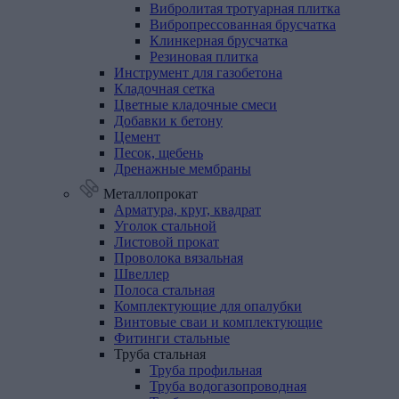
Вибролитая тротуарная плитка
Вибропрессованная брусчатка
Клинкерная брусчатка
Резиновая плитка
Инструмент
для
газобетона
Кладочная
сетка
Цветные
кладочные
смеси
Добавки
к
бетону
Цемент
Песок,
щебень
Дренажные
мембраны
Металлопрокат
Арматура,
круг,
квадрат
Уголок
стальной
Листовой
прокат
Проволока
вязальная
Швеллер
Полоса
стальная
Комплектующие
для
опалубки
Винтовые
сваи
и
комплектующие
Фитинги
стальные
Труба
стальная
Труба профильная
Труба водогазопроводная