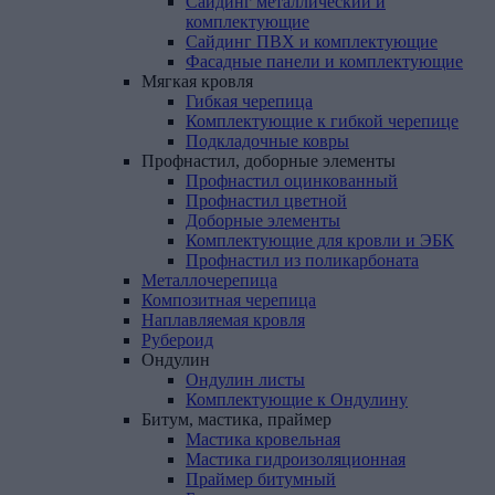
Сайдинг металлический и
комплектующие
Сайдинг ПВХ и комплектующие
Фасадные панели и комплектующие
Мягкая
кровля
Гибкая черепица
Комплектующие к гибкой черепице
Подкладочные ковры
Профнастил,
доборные
элементы
Профнастил оцинкованный
Профнастил цветной
Доборные элементы
Комплектующие для кровли и ЭБК
Профнастил из поликарбоната
Металлочерепица
Композитная
черепица
Наплавляемая
кровля
Рубероид
Ондулин
Ондулин листы
Комплектующие к Ондулину
Битум,
мастика,
праймер
Мастика кровельная
Мастика гидроизоляционная
Праймер битумный