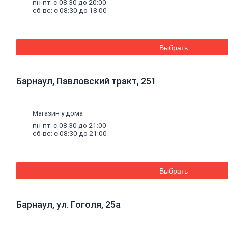
пн-пт: с 08:30 до 20:00
Баки для систем отопления
сб-вс: с 08:30 до 18:00
Средства для чистки котельного
оборудования
Печи и комплектующие
Аксессуары для бани и сауны
Выбрать
Радиаторы
Радиаторы алюминиевые
Радиаторы чугунные
Радиаторы биметаллические
Барнаул, Павловский тракт, 251
Радиаторы стальные панельные
Решетки радиаторные
Комплектующие к радиаторам
Магазин у дома
Трубы
и
фитинги
Фитинги резьбовые
пн-пт: с 08:30 до 21:00
сб-вс: с 08:30 до 21:00
Краны шаровые, вентили, коллекторы
Трубы канализационные и фитинги
Трубы полипропиленовые и фитинги
Трубы металлопластиковые и фитинги
Трубы полиэтиленовые и фитинги
Выбрать
Насосное
оборудование
Насосные станции
Циркуляционные насосы
Барнаул, ул. Гоголя, 25а
Погружные насосы
Поверхностные насосы
Дренажные насосы