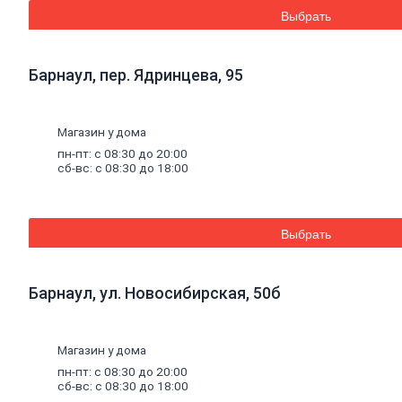
Эмали аэрозольные
Выбрать
Краска
водная
Краска для потолков
Краска для стен
Барнаул, пер. Ядринцева, 95
Краска специальная
Краска фасадная
Краска
масляная
Герметики
Магазин у дома
Акриловый герметик
пн-пт: с 08:30 до 20:00
Силиконовый универсальный
сб-вс: с 08:30 до 18:00
герметик
Силиконовый санитарный герметик
Термостойкий герметик
Специальный герметик
Выбрать
Пена
монтажная
и
очистители
Пена монтажная
Очиститель пены
Клей
Барнаул, ул. Новосибирская, 50б
Жидкие гвозди
Клей универсальный
Клей обойный
Магазин у дома
Клей специальный
Составы
для
дерева
и
антисептики
пн-пт: с 08:30 до 20:00
Антисептики биозащитные
сб-вс: с 08:30 до 18:00
Составы огнебиозащитные