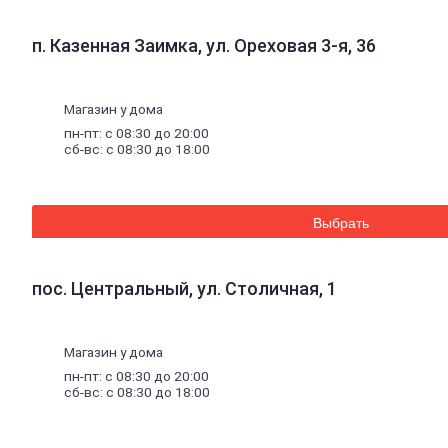
Стеновые панели SPC
Уголки
пластиковые
п. Казенная Заимка, ул. Ореховая 3-я, 36
Рулонные
шторы
Мозаика
Серпянки,
сетки,
ленты
Магазин у дома
Древесные материалы
Древесно-плитные
материалы
пн-пт: с 08:30 до 20:00
ОСП
сб-вс: с 08:30 до 18:00
ДВП
Фанера
ДСП
ЦСП
Выбрать
Пиломатериал
Погонажные изделия
Брус
пос. Центральный, ул. Столичная, 1
Брусок
Доска обрезная
Лакокрасочные материалы, пены, герметики
Магазин у дома
Эмали
Эмали универсальные
пн-пт: с 08:30 до 20:00
Эмали для пола
сб-вс: с 08:30 до 18:00
Эмали антикоррозионные
Специальные эмали
Эмали для радиаторов