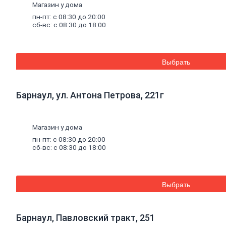
и
Магазин у дома
керамогранита
пн-пт: с 08:30 до 20:00
Расшивочные
сб-вс: с 08:30 до 18:00
смеси
(затирки)
Смеси
для
пола
Выбрать
Гипс
Гидроизоляция
Известь
Смеси
Барнаул, ул. Антона Петрова, 221г
для
теплоизоляции
Кладочные
Магазин у дома
и
монтажные
пн-пт: с 08:30 до 20:00
сб-вс: с 08:30 до 18:00
смеси
Кладочные
смеси
для
бетона
Выбрать
и
кирпича
Кладочные
Барнаул, Павловский тракт, 251
смеси