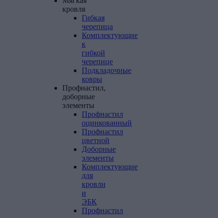
Мягкая
кровля
Гибкая
черепица
Комплектующие
к
гибкой
черепице
Подкладочные
ковры
Профнастил,
доборные
элементы
Профнастил
оцинкованный
Профнастил
цветной
Доборные
элементы
Комплектующие
для
кровли
и
ЭБК
Профнастил