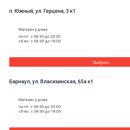
Кирпич,
цемент,
п. Южный, ул. Герцена, 3 к1
газобетон,
плитка
Газобетон
Магазин у дома
Керамические
блоки
пн-пт: с 08:30 до 20:00
Кирпич
сб-вс: с 08:30 до 18:00
лицевой
Бетонный
кирпич
Силикатный
Выбрать
кирпич
Керамический
кирпич
Барнаул, ул. Власихинская, 65а к1
Кирпич
ручной
формовки
Кирпич
Магазин у дома
клинкерный
пн-пт: с 08:30 до 20:00
Перемычки
сб-вс: с 08:30 до 18:00
Кирпич
печной
Кирпич
рядовой