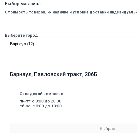
Выбор магазина
Теплоизоляционные
материалы
Стоимость товаров, их наличие и условие доставки индивидуаль
Минеральная
вата,
базальтовая
вата
Выберите город
Минеральная
вата
Базальтовая
(каменная)
вата
Экструдированный
пенополистирол
Барнаул, Павловский тракт, 206Б
Пенополистирол
Межвенцовый
утеплитель
Складской комплекс
Ветровлагопароизоляция
Теплоизоляция
пн-пт: с 8:00 до 20:00
для
труб
сб-вс: с 8:00 до 18:00
Керамзит
Напыляемый
утеплитель
PIR
Выбран
плита