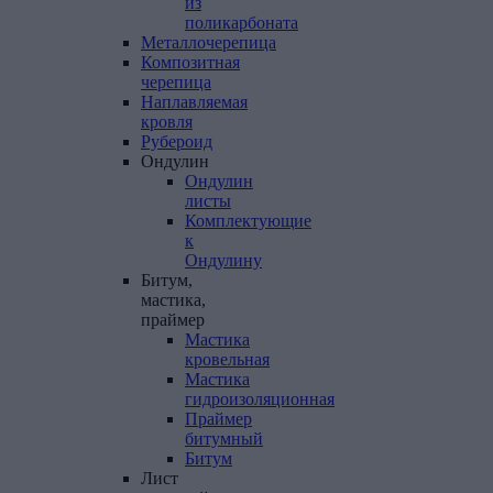
из
поликарбоната
Металлочерепица
Композитная
черепица
Наплавляемая
кровля
Рубероид
Ондулин
Ондулин
листы
Комплектующие
к
Ондулину
Битум,
мастика,
праймер
Мастика
кровельная
Мастика
гидроизоляционная
Праймер
битумный
Битум
Лист