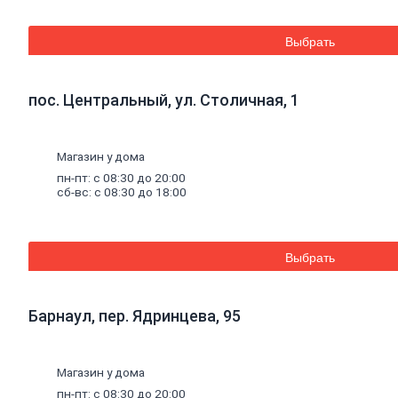
к
бетону
Цемент
Выбрать
Песок,
щебень
Дренажные
мембраны
пос. Центральный, ул. Столичная, 1
Металлопрокат
Арматура,
Магазин у дома
круг,
пн-пт: с 08:30 до 20:00
квадрат
сб-вс: с 08:30 до 18:00
Уголок
стальной
Листовой
прокат
Выбрать
Проволока
вязальная
Швеллер
Полоса
Барнаул, пер. Ядринцева, 95
стальная
Комплектующие
для
Магазин у дома
опалубки
Винтовые
пн-пт: с 08:30 до 20:00