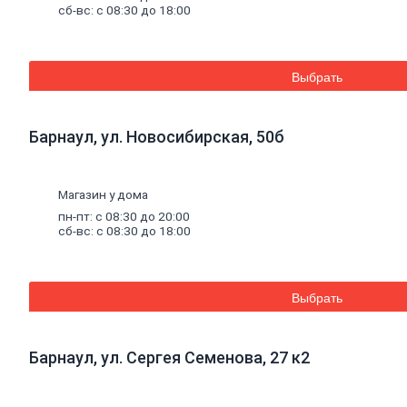
сваи
и
сб-вс: с 08:30 до 18:00
комплектующие
Фитинги
стальные
Труба
Выбрать
стальная
Труба
профильная
Барнаул, ул. Новосибирская, 50б
Труба
водогазопроводная
Труба
круглая
Магазин у дома
пн-пт: с 08:30 до 20:00
сб-вс: с 08:30 до 18:00
Строительные
смеси
Шпатлевки
Штукатурки
Штукатурки
Выбрать
декоративные
Штукатурки
выравнивающие
Барнаул, ул. Сергея Семенова, 27 к2
Клей
для
керамической
плитки