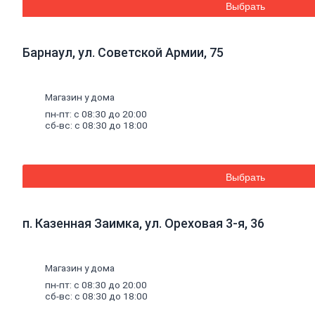
Выбрать
Панель
перекрытия
Комплектующие
к
Барнаул, ул. Советской Армии, 75
кирпичу
Тротуарная
плитка
Магазин у дома
Вибролитая
тротуарная
пн-пт: с 08:30 до 20:00
плитка
сб-вс: с 08:30 до 18:00
Вибропрессованная
брусчатка
Клинкерная
брусчатка
Выбрать
Резиновая
плитка
Инструмент
п. Казенная Заимка, ул. Ореховая 3-я, 36
для
газобетона
Кладочная
сетка
Магазин у дома
Цветные
пн-пт: с 08:30 до 20:00
кладочные
сб-вс: с 08:30 до 18:00
смеси
Добавки