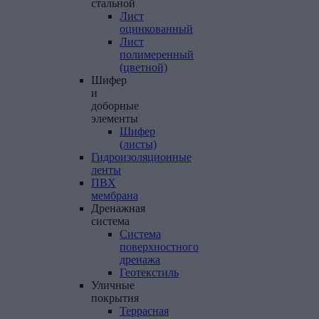
стальной
Лист
оцинкованный
Лист
полимеренный
(цветной)
Шифер
и
доборные
элементы
Шифер
(листы)
Гидроизоляционные
ленты
ПВХ
мембрана
Дренажная
система
Система
поверхностного
дренажа
Геотекстиль
Уличные
покрытия
Террасная