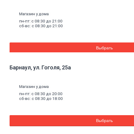
для
ячеистого
бетона
Магазин у дома
Огнеупорные
пн-пт: с 08:30 до 21:00
кладочные
сб-вс: с 08:30 до 21:00
смеси
Внутренняя
отделка
Выбрать
Керамическая
плитка
Гипсовые
Барнаул, ул. Гоголя, 25а
листовые
Гипсокартон
Гипсоволокно
Аквапанель
Магазин у дома
Керамогранит
пн-пт: с 08:30 до 20:00
Обои
сб-вс: с 08:30 до 18:00
Декоративные
обои
Обои
под
Выбрать
покраску
Профили