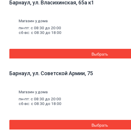
Барнаул, ул. Власихинская, 65а к1
плитка
Газобетон
Керамические
блоки
Магазин у дома
Кирпич
пн-пт: с 08:30 до 20:00
лицевой
сб-вс: с 08:30 до 18:00
Бетонный
кирпич
Силикатный
кирпич
Выбрать
Керамический
кирпич
Кирпич
ручной
Барнаул, ул. Советской Армии, 75
формовки
Кирпич
клинкерный
Магазин у дома
Перемычки
Кирпич
пн-пт: с 08:30 до 20:00
печной
сб-вс: с 08:30 до 18:00
Кирпич
рядовой
Панель
перекрытия
Выбрать
Комплектующие