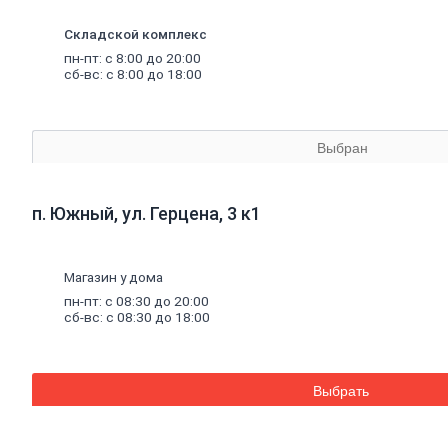
материалы
Минеральная
Складской комплекс
вата,
базальтовая
пн-пт: с 8:00 до 20:00
вата
сб-вс: с 8:00 до 18:00
Минеральная
вата
Базальтовая
(каменная)
Выбран
вата
Экструдированный
пенополистирол
п. Южный, ул. Герцена, 3 к1
Пенополистирол
Межвенцовый
утеплитель
Ветровлагопароизоляция
Магазин у дома
Теплоизоляция
пн-пт: с 08:30 до 20:00
для
труб
сб-вс: с 08:30 до 18:00
Керамзит
Напыляемый
утеплитель
PIR
плита
Выбрать
Кирпич,
цемент,
газобетон,