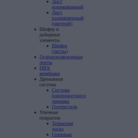
Лист
оцинкованный
Лист
полимеренный
(цветной)
Шифер
и
доборные
элементы
Шифер
(листы)
Гидроизоляционные
ленты
ПВХ
мембрана
Дренажная
система
Система
поверхностного
дренажа
Геотекстиль
Уличные
покрытия
Террасная
доска
Газонные