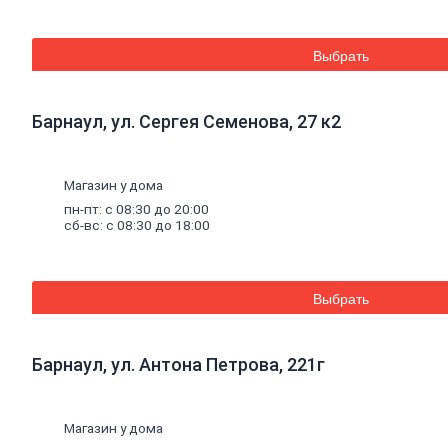
Труба
стальная
Труба
Выбрать
профильная
Труба
водогазопроводная
Труба
Барнаул, ул. Сергея Семенова, 27 к2
круглая
Строительные
Магазин у дома
смеси
пн-пт: с 08:30 до 20:00
Шпатлевки
сб-вс: с 08:30 до 18:00
Штукатурки
Штукатурки
декоративные
Штукатурки
Выбрать
выравнивающие
Клей
для
керамической
Барнаул, ул. Антона Петрова, 221г
плитки
и
керамогранита
Расшивочные
смеси
Магазин у дома
(затирки)