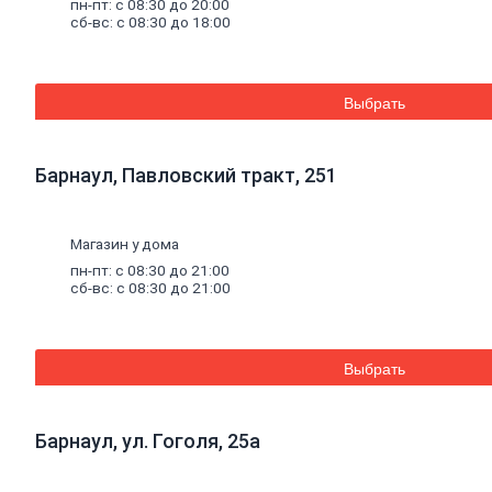
пн-пт: с 08:30 до 20:00
Смеси
для
сб-вс: с 08:30 до 18:00
пола
Гипс
Гидроизоляция
Известь
Смеси
для
Выбрать
теплоизоляции
Кладочные
и
Барнаул, Павловский тракт, 251
монтажные
смеси
Кладочные
смеси
Магазин у дома
для
пн-пт: с 08:30 до 21:00
бетона
сб-вс: с 08:30 до 21:00
и
кирпича
Кладочные
смеси
Выбрать
для
ячеистого
бетона
Барнаул, ул. Гоголя, 25а
Огнеупорные
кладочные
смеси