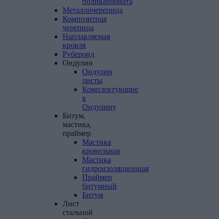
поликарбоната
Металлочерепица
Композитная
черепица
Наплавляемая
кровля
Рубероид
Ондулин
Ондулин
листы
Комплектующие
к
Ондулину
Битум,
мастика,
праймер
Мастика
кровельная
Мастика
гидроизоляционная
Праймер
битумный
Битум
Лист
стальной