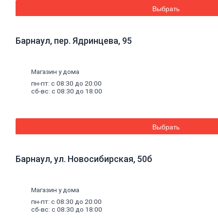
Дренажные
Выбрать
мембраны
Металлопрокат
Барнаул, пер. Ядринцева, 95
Арматура,
круг,
квадрат
Магазин у дома
Уголок
стальной
пн-пт: с 08:30 до 20:00
сб-вс: с 08:30 до 18:00
Листовой
прокат
Проволока
вязальная
Швеллер
Выбрать
Полоса
стальная
Комплектующие
Барнаул, ул. Новосибирская, 50б
для
опалубки
Винтовые
сваи
и
Магазин у дома
комплектующие
пн-пт: с 08:30 до 20:00
Фитинги
сб-вс: с 08:30 до 18:00
стальные