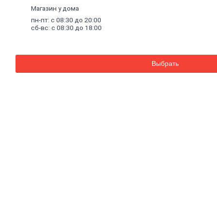
Внутренняя
Магазин у дома
отделка
пн-пт: с 08:30 до 20:00
Керамическая
сб-вс: с 08:30 до 18:00
плитка
Гипсовые
листовые
Гипсокартон
Выбрать
Гипсоволокно
Аквапанель
Керамогранит
Обои
Декоративные
обои
Обои
под
покраску
Профили
металлические
Потолочный
профиль
металлический
Стоечный
и
направляющий