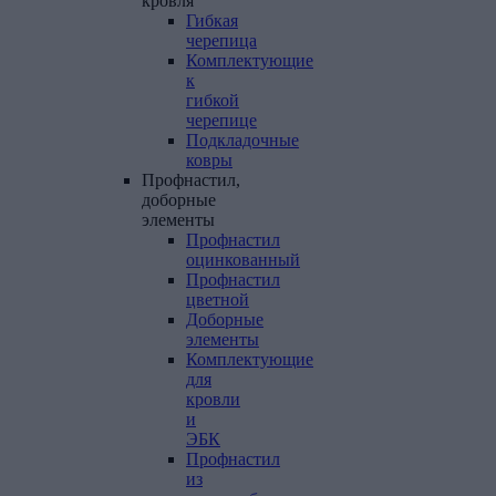
кровля
Гибкая
черепица
Комплектующие
к
гибкой
черепице
Подкладочные
ковры
Профнастил,
доборные
элементы
Профнастил
оцинкованный
Профнастил
цветной
Доборные
элементы
Комплектующие
для
кровли
и
ЭБК
Профнастил
из