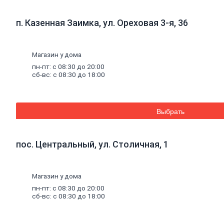
к
кирпичу
Тротуарная
п. Казенная Заимка, ул. Ореховая 3-я, 36
плитка
Вибролитая
тротуарная
плитка
Магазин у дома
Вибропрессованная
пн-пт: с 08:30 до 20:00
брусчатка
сб-вс: с 08:30 до 18:00
Клинкерная
брусчатка
Резиновая
плитка
Выбрать
Инструмент
для
газобетона
Кладочная
пос. Центральный, ул. Столичная, 1
сетка
Цветные
кладочные
Магазин у дома
смеси
Добавки
к
пн-пт: с 08:30 до 20:00
бетону
сб-вс: с 08:30 до 18:00
Цемент
Песок,
щебень