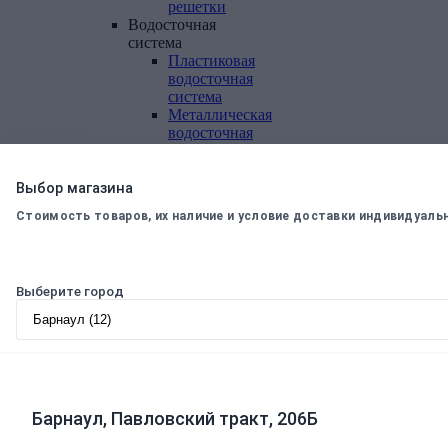
решетки
Водосточная
система
Пластиковая
водосточная
система
Металлическая
водосточная
система
Фасадная
плитка,
Выбор магазина
комплектующие
Стоимость товаров, их наличие и условие доставки индивидуаль
Фасадная
плитка
Комплектующие
к
Выберите город
фасадной
плитке
Комплектующие
для
вентилируемых
фасадов
Барнаул, Павловский тракт, 206Б
Теплоизоляционные